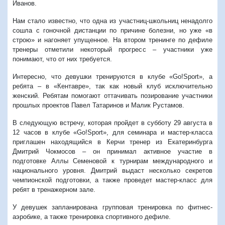
Иванов.
Нам стало известно, что одна из участниц-школьниц ненадолго
сошла с гоночной дистанции по причине болезни, но уже «в
строю» и нагоняет упущенное. На втором тренинге по дефиле
тренеры отметили некоторый прогресс – участники уже
понимают, что от них требуется.
Интересно, что девушки тренируются в клубе «Go!Sport», а
ребята – в «Кентавре», так как новый клуб исключительно
женский. Ребятам помогают оттачивать позирование участники
прошлых проектов Павел Татаринов и Малик Рустамов.
В следующую встречу, которая пройдет в субботу 29 августа в
12 часов в клубе «Go!Sport», для семинара и мастер-класса
приглашен находящийся в Керчи тренер из Екатеринбурга
Дмитрий Чокмосов – он принимал активное участие в
подготовке Аллы Семеновой к турнирам международного и
национального уровня. Дмитрий выдаст несколько секретов
чемпионской подготовки, а также проведет мастер-класс для
ребят в тренажерном зале.
У девушек запланирована групповая тренировка по фитнес-
аэробике, а также тренировка спортивного дефиле.