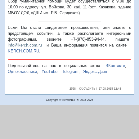
Сбор гуманитарной помощи будет осуществляться с 9.00 до
16.00 по адресу: ул. Войкова, 30, каб. 11 (ост. Казакова, здание
МБОУ ДОД «ДШИ им. Р.В. Сердюка»).
Если Вы стали свидетелем происшествия, или знаете о
предстоящем событии, а также располагаете интересными
фотографиями, звоните +7-(978)-853-94-44,
пишите
info@kerch.com.ru
и Ваша информация появится на сайте
KERCH.COM.RU
.
Подписывайтесь на нас в социальных сетях
ВКонтакте
,
Одноклассники
,
YouTube
,
Telegram
,
Яндекс.Дзен
обсудить
2558
|
|
27.08.2015 12:44
Copyright © KerchNET ® 2003-2026