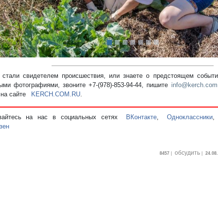
стали свидетелем происшествия, или знаете о предстоящем событии
ыми фотографиями, звоните +7-(978)-853-94-44,
пишите
info@kerch.com
 на сайте
KERCH.COM.RU
.
вайтесь на нас в социальных сетях
ВКонтакте
,
Одноклассники
зен
обсудить
8457
|
|
24.08