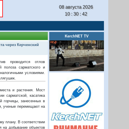
08 августа 2026
10 : 30 : 43
KerchNET TV
та через Керченский
лив проводится отлов
й полоза сарматского и
аналогичными условиями.
 лягушек.
места и растения. Мост
ии сарматской, касатика
ой горчицы, занесенных в
ии, ученые перемещают на
у плану. В соответствии
я на добывание объектов