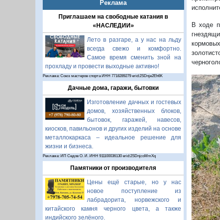
Реклама
исполнит
Приглашаем на свободные катания в
В ходе п
«НАСЛЕДИИ»
гнездящ
Лето в разгаре, а у нас на льду
кормовых
всегда свежо и комфортно.
золотист
Самое время сменить зной на
черногол
прохладу и провести выходные активно!
Реклама: Союз мастеров спорта ИНН 7718289279 erid:2SDnje2Eh6K
Дачные дома, гаражи, бытовки
Изготовление дачных и гостевых
домов, хозяйственных блоков,
бытовок, гаражей, навесов,
киосков, павильонов и других изделий на основе
металлокаркаса – идеальное решение для
жизни и бизнеса.
Реклама: ИП Седов О. И. ИНН 911100036130 erid:2SDnjcoMmXq
Памятники от производителя
П
Цены ещё старые, но у нас
новое поступление из
лабрадорита, норвежского и
китайского камня черного цвета, а также
индийского зелёного.