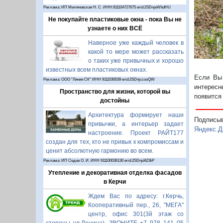
Реклама: ИП Миляновская Н. С. ИНН:911104727675 erid:2SDnjeWbdHU
Не покупайте пластиковые окна - пока Вы не
узнаете о них ВСЁ
Наверное уже каждый человек в
какой то мере может рассказать
о таких уже привычных и хорошо
известных всем пластиковых окнах.
Если Вы 
Реклама: ООО "Линия СК" ИНН 9111030039 erid:2SDnjccooQW
интересн
Пространство для жизни, которой вы
появится
достойны
Архитектура формирует наши
Подписы
привычки, а интерьер задает
Яндекс.Д
настроение. Проект РАЙТ177
создан для тех, кто не привык к компромиссам и
ценит абсолютную гармонию во всем.
Реклама: ИП Седов О. И. ИНН 911100036130 erid:2SDnjd4Z8iP
Утепление и декоративная отделка фасадов
в Керчи
Ждем Вас по адресу: г.Керчь,
Кооперативный пер., 26, "МЕГА"
центр, офис 301(3й этаж со