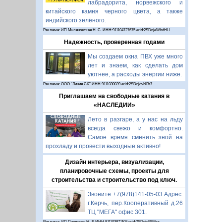
лабрадорита, норвежского и
китайского камня черного цвета, а также
индийского зелёного.
Реклама: ИП Миляновская Н. С. ИНН:911104727675 erid:2SDnjeWbdHU
Надежность, проверенная годами
Мы создаем окна ПВХ уже много
лет и знаем, как сделать дом
уютнее, а расходы энергии ниже.
Реклама: ООО "Линия СК" ИНН 9111030039 erid:2SDnjdvNRt7
Приглашаем на свободные катания в
«НАСЛЕДИИ»
Лето в разгаре, а у нас на льду
всегда свежо и комфортно.
Самое время сменить зной на
прохладу и провести выходные активно!
Дизайн интерьера, визуализации,
планировочные схемы, проекты для
строительства и строительство под ключ.
Звоните +7(978)141-05-03 Адрес:
г.Керчь, пер.Кооперативный д.26
ТЦ "МЕГА" офис 301.
Реклама: ИП Павленко М. Р. ИНН 911103871108 erid:2SDnjcRB4xz