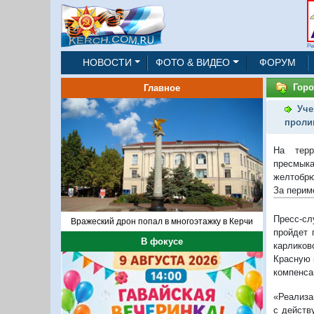
Ре
НОВОСТИ
ФОТО & ВИДЕО
ФОРУМ
Горо
Главное
Уче
проли
На терр
пресмыка
желтобрю
За перим
Пресс-сл
Вражеский дрон попал в многоэтажку в Керчи
пройдет 
В фокусе
карликов
Красную 
компенса
«Реализа
с действ