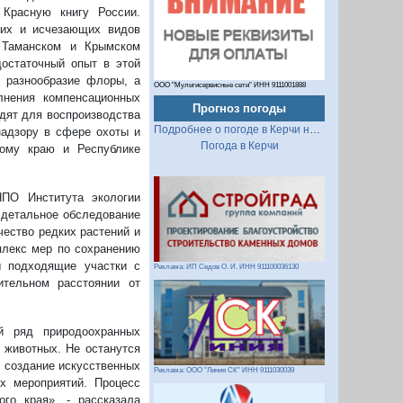
Красную книгу России.
ких и исчезающих видов
 Таманском и Крымском
остаточный опыт в этой
е разнообразие флоры, а
ООО "Мультисервисные сети" ИНН 9111001888
лнения компенсационных
Прогноз погоды
одят для воспроизводства
Подробнее о погоде в Керчи на 2 недели
надзору в сфере охоты и
Погода в Керчи
кому краю и Республике
ПО Института экологии
 детальное обследование
чество редких растений и
плекс мер по сохранению
 подходящие участки с
Реклама: ИП Седов О. И. ИНН 911100036130
ительном расстоянии от
й ряд природоохранных
 животных. Не останутся
я создание искусственных
Реклама: ООО "Линия СК" ИНН 9111030039
х мероприятий. Процесс
го края», - рассказала