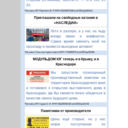
стороны ул.Ленина). ЗВОНИТЕ +7 978 141 05
03.
Реклама: ИП Павленко М. Р. ИНН 911103871108 erid:2SDnjehADdm
Приглашаем на свободные катания в
«НАСЛЕДИИ»
Лето в разгаре, а у нас на льду
всегда свежо и комфортно.
Самое время сменить зной на
прохладу и провести выходные активно!
Реклама: Союз мастеров спорта ИНН 7718289279 erid:2SDnje2Eh6K
МОДУЛЬДОМ ЮГ теперь и в Крыму, и в
Краснодаре
Мы запустили полноценный
производственный комплекс на
территории Краснодарского края
и готовимся к открытию выставочного дома в
Краснодаре, где Вы сможете лично убедиться в
качестве своего будущего дома.
Реклама: ИП Седов О. И. ИНН 911100036130 erid:2SDnjeLEz43
Памятники от производителя
Цены ещё старые, но у нас
новое поступление из