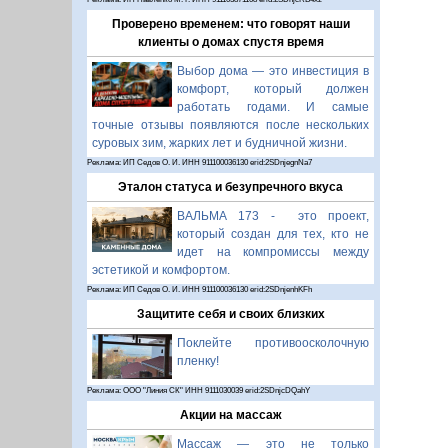
Проверено временем: что говорят наши
клиенты о домах спустя время
Выбор дома — это инвестиция в
комфорт, который должен
работать годами. И самые
точные отзывы появляются после нескольких
суровых зим, жарких лет и будничной жизни.
Реклама: ИП Седов О. И. ИНН 911100036130 erid:2SDnjegnNa7
Эталон статуса и безупречного вкуса
ВАЛЬМА 173 - это проект,
который создан для тех, кто не
идет на компромиссы между
эстетикой и комфортом.
Реклама: ИП Седов О. И. ИНН 911100036130 erid:2SDnjenhKFh
Защитите себя и своих близких
Поклейте противоосколочную
пленку!
Реклама: ООО "Линия СК" ИНН 9111030039 erid:2SDnjcDQahY
Акции на массаж
Массаж — это не только