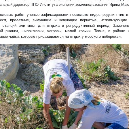
ельный директор НПО Института экологии землепользования Ирина Мак
олевых работ ученые зафиксировали несколько видов редких птиц в
иеся, пролетные, зимующие и кочующие пернатые, использующие 
 станций или мест для отдыха в репродуктивный период. Замечены
ой ржанки, шилоклювки, чегравы, малой крачки. Также, в районе 
овые чайки, которые присаживаются на отдых у морского побережья.
1/7
редыдущий