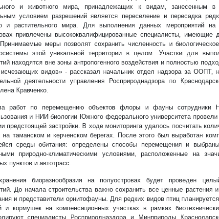
льного и животного мира, принадлежащих к видам, занесенным в 
ьным условием разрешений является переселение и пересадка ред
го и растительного мира. Для выполнения данных мероприятий на
овах привлечены высококвалифицированные специалисты, имеющие д
 Принимаемые меры позволят сохранить численность и биологическо
осистемы этой уникальной территории в целом. Участки для выпо
тий находятся вне зоны антропогенного воздействия и полностью подх
 исчезающих видов» - рассказал начальник отдел надзора за ООПТ, 
ельной деятельности управления Росприроднадзора по Краснодарс
лена Кравченко.
ла работ по перемещению объектов флоры и фауны сотрудники Н
ьзования и НИИ биологии Южного федерального университета провели
ии предстоящей застройки. В ходе мониторинга удалось посчитать коли
 на таманском и керченском берегах. После этого был выработан ком
ейся среды обитания: определены способы перемещения и выбраны
ными природно-климатическими условиями, расположенные на знач
ых пунктов и автотрасс.
хранения биоразнообразия на полуостровах будет проведен целы
тий. До начала строительства важно сохранить все ценные растения и
ания и представители орнитофауны. Для редких видов птиц планируетс
й и кормушек на компенсационных участках в рамках биотехнически
олируют специалисты Росприродназдора и Минприроды Краснодарско