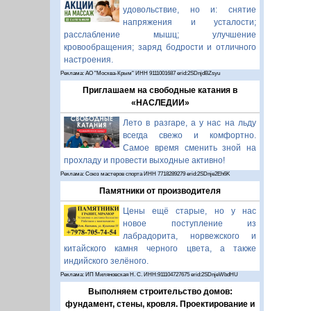
удовольствие, но и: снятие
напряжения и усталости;
расслабление мышц; улучшение
кровообращения; заряд бодрости и отличного
настроения.
Реклама: АО "Москва-Крым" ИНН 9111001687 erid:2SDnjdBZsyu
Приглашаем на свободные катания в
«НАСЛЕДИИ»
Лето в разгаре, а у нас на льду
всегда свежо и комфортно.
Самое время сменить зной на
прохладу и провести выходные активно!
Реклама: Союз мастеров спорта ИНН 7718289279 erid:2SDnje2Eh6K
Памятники от производителя
Цены ещё старые, но у нас
новое поступление из
лабрадорита, норвежского и
китайского камня черного цвета, а также
индийского зелёного.
Реклама: ИП Миляновская Н. С. ИНН:911104727675 erid:2SDnjeWbdHU
Выполняем строительство домов:
фундамент, стены, кровля. Проектирование и