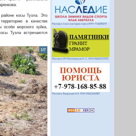
аренкова.
 районе косы Тузла. Это
территорию в качестве
Реклама: Союз мастеров спорта ИНН 7718289279
 особи морского зуйка,
косы Тузла встречаются
2/7
Реклама: ИП Миляновская Н. С. ИНН 911104727675
Реклама: Вандышев А.Н. ИНН 911113162887
Следующий