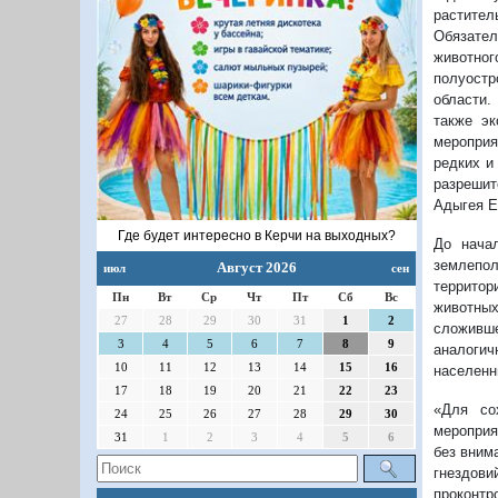
растите
Обязател
животно
полуостр
области.
также эк
мероприя
редких и
разрешит
Адыгея Е
Где будет интересно в Керчи на выходных?
До нача
землепол
Август 2026
июл
сен
территор
Пн
Вт
Ср
Чт
Пт
Сб
Вс
животных
27
28
29
30
31
1
2
сложивш
3
4
5
6
7
8
9
аналогич
10
11
12
13
14
15
16
населенн
17
18
19
20
21
22
23
«Для со
24
25
26
27
28
29
30
мероприя
31
1
2
3
4
5
6
без вним
гнездови
проконтр