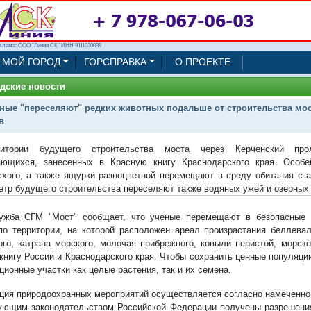
клама: ООО "Линия СК" ИНН 9111030039
МОЙ ГОРОД
ГОРСПРАВКА
О ПРОЕКТЕ
дские новости
ные "переселяют" редких животных подальше от строительства мос
в
итории будущего строительства моста через Керченский про
ющихся, занесенных в Красную книгу Краснодарского края. Особе
хого, а также ящурки разноцветной перемещают в среду обитания с 
етр будущего строительства переселяют также водяных ужей и озерных
ужба СГМ "Мост" сообщает, что ученые перемещают в безопасные 
по территории, на которой расположен ареал произрастания беллевал
ого, катрана морского, молочая прибрежного, ковыли перистой, морск
книгу России и Краснодарского края. Чтобы сохранить ценные популяц
ционные участки как целые растения, так и их семена.
ция природоохранных мероприятий осуществляется согласно намеченном
ующим законодательством Российской Федерации получены разрешени