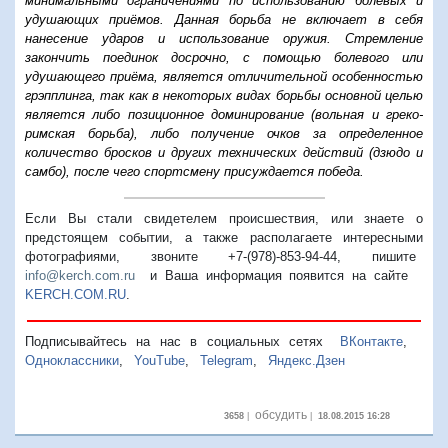
минимальными ограничениями по использованию болевых и
удушающих приёмов. Данная
борьба
не включает в себя
нанесение ударов и использование оружия. Стремление
закончить поединок досрочно, с помощью болевого или
удушающего приёма, является отличительной особенностью
грэпплинга, так как в некоторых видах борьбы основной целью
является либо позиционное
доминирование
(вольная и греко-
римская борьба), либо получение очков за определенное
количество бросков и других технических действий (дзюдо и
самбо), после чего спортсмену присуждается победа.
Если Вы стали свидетелем происшествия, или знаете о
предстоящем событии, а также располагаете интересными
фотографиями, звоните +7-(978)-853-94-44,
пишите
info@kerch.com.ru
и Ваша информация появится на сайте
KERCH.COM.RU
.
Подписывайтесь на нас в социальных сетях
ВКонтакте
,
Одноклассники
,
YouTube
,
Telegram
,
Яндекс.Дзен
обсудить
3658
|
|
18.08.2015 16:28