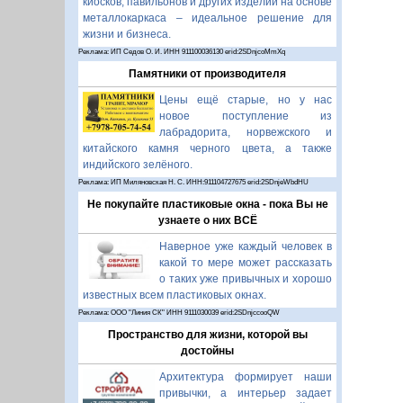
киосков, павильонов и других изделий на основе
металлокаркаса – идеальное решение для
жизни и бизнеса.
Реклама: ИП Седов О. И. ИНН 911100036130 erid:2SDnjcoMmXq
Памятники от производителя
Цены ещё старые, но у нас
новое поступление из
лабрадорита, норвежского и
китайского камня черного цвета, а также
индийского зелёного.
Реклама: ИП Миляновская Н. С. ИНН:911104727675 erid:2SDnjeWbdHU
Не покупайте пластиковые окна - пока Вы не
узнаете о них ВСЁ
Наверное уже каждый человек в
какой то мере может рассказать
о таких уже привычных и хорошо
известных всем пластиковых окнах.
Реклама: ООО "Линия СК" ИНН 9111030039 erid:2SDnjccooQW
Пространство для жизни, которой вы
достойны
Архитектура формирует наши
привычки, а интерьер задает