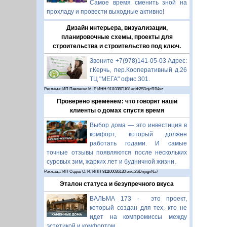
Самое время сменить зной на
прохладу и провести выходные активно!
Дизайн интерьера, визуализации,
планировочные схемы, проекты для
строительства и строительство под ключ.
Звоните +7(978)141-05-03 Адрес:
г.Керчь, пер.Кооперативный д.26
ТЦ "МЕГА" офис 301.
Реклама: ИП Павленко М. Р. ИНН 911103871108 erid:2SDnjcRB4xz
Проверено временем: что говорят наши
клиенты о домах спустя время
Выбор дома — это инвестиция в
комфорт, который должен
работать годами. И самые
точные отзывы появляются после нескольких
суровых зим, жарких лет и будничной жизни.
Реклама: ИП Седов О. И. ИНН 911100036130 erid:2SDnjegnNa7
Эталон статуса и безупречного вкуса
ВАЛЬМА 173 - это проект,
который создан для тех, кто не
идет на компромиссы между
эстетикой и комфортом.