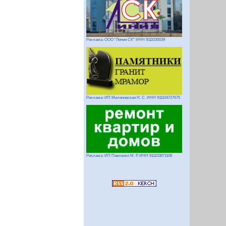
Реклама: ООО "Линия СК" ИНН 9111030039
Реклама: ИП Миляновская Н. С. ИНН 911104727675
Реклама: ИП Павленко М. Р. ИНН 911103871108