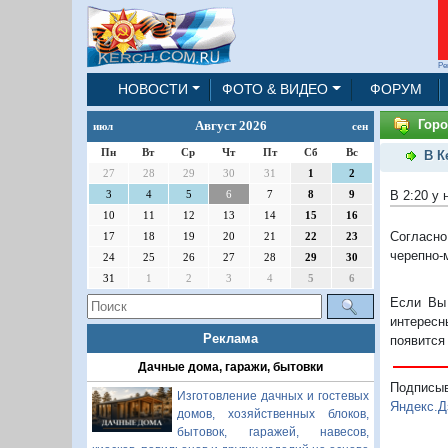
Ре
НОВОСТИ
ФОТО & ВИДЕО
ФОРУМ
Горо
Август 2026
июл
сен
Пн
Вт
Ср
Чт
Пт
Сб
Вс
В К
27
28
29
30
31
1
2
В 2:20 у 
3
4
5
6
7
8
9
10
11
12
13
14
15
16
Согласно
17
18
19
20
21
22
23
черепно-
24
25
26
27
28
29
30
31
1
2
3
4
5
6
Если Вы 
интересн
Реклама
появится
Дачные дома, гаражи, бытовки
Подписы
Изготовление дачных и гостевых
Яндекс.Д
домов, хозяйственных блоков,
бытовок, гаражей, навесов,