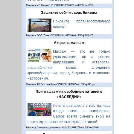
Реклама: ИП Седов О. И. ИНН 911100036130 erid:2SDnjenhKFh
Защитите себя и своих близких
Поклейте противоосколочную
пленку!
Реклама: ООО "Линия СК" ИНН 9111030039 erid:2SDnjcDQahY
Акции на массаж
Массаж — это не только
удовольствие, но и: снятие
напряжения и усталости;
расслабление мышц; улучшение
кровообращения; заряд бодрости и отличного
настроения.
Реклама: АО "Москва-Крым" ИНН 9111001687 erid:2SDnjdBZsyu
Приглашаем на свободные катания в
«НАСЛЕДИИ»
Лето в разгаре, а у нас на льду
всегда свежо и комфортно.
Самое время сменить зной на
прохладу и провести выходные активно!
Реклама: Союз мастеров спорта ИНН 7718289279 erid:2SDnje2Eh6K