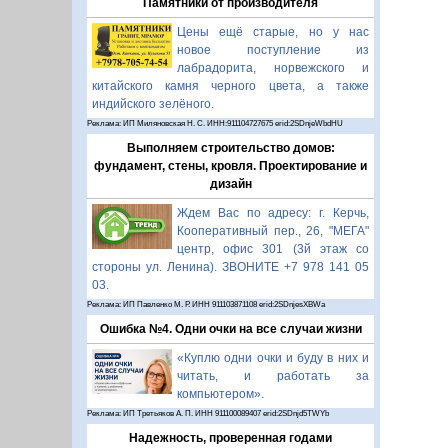
Памятники от производителя
Цены ещё старые, но у нас
новое поступление из
лабрадорита, норвежского и
китайского камня черного цвета, а также
индийского зелёного.
Реклама: ИП Миляновская Н. С. ИНН:911104727675 erid:2SDnjeWbdHU
Выполняем строительство домов:
фундамент, стены, кровля. Проектирование и
дизайн
Ждем Вас по адресу: г. Керчь,
Кооперативный пер., 26, "МЕГА"
центр, офис 301 (3й этаж со
стороны ул. Ленина). ЗВОНИТЕ +7 978 141 05
03.
Реклама: ИП Павленко М. Р. ИНН 911103871108 erid:2SDnjesXBWa
Ошибка №4. Одни очки на все случаи жизни
«Куплю одни очки и буду в них и
читать, и работать за
компьютером».
Реклама: ИП Третьяков А. П. ИНН 911100089407 erid:2SDnjd5TWYb
Надежность, проверенная годами