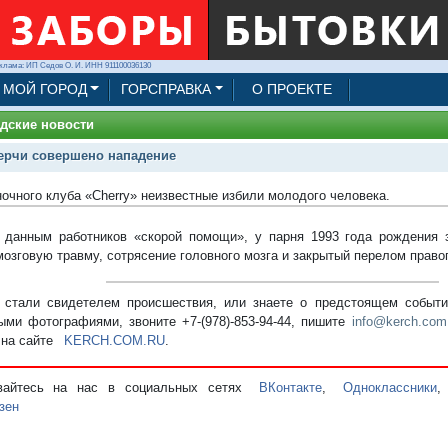
клама: ИП Седов О. И. ИНН 911100036130
МОЙ ГОРОД
ГОРСПРАВКА
О ПРОЕКТЕ
дские новости
ерчи совершено нападение
ночного клуба «Cherry» неизвестные избили молодого человека.
 данным работников «скорой помощи», у парня 1993 года рождения 
мозговую травму, сотрясение головного мозга и закрытый перелом право
стали свидетелем происшествия, или знаете о предстоящем событии
ыми фотографиями, звоните +7-(978)-853-94-44,
пишите
info@kerch.com
 на сайте
KERCH.COM.RU
.
вайтесь на нас в социальных сетях
ВКонтакте
,
Одноклассники
зен