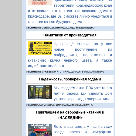
производственный комплекс на
территории Краснодарского края
и готовимся к открытию выставочного дома в
Краснодаре, где Вы сможете лично убедиться в
качестве своего будущего дома.
Реклама: ИП Седов О. И. ИНН 911100036130 erid:2SDnjeLEz43
Памятники от производителя
Цены ещё старые, но у нас
новое поступление из
лабрадорита, норвежского и
китайского камня черного цвета, а также
индийского зелёного.
Реклама: ИП Миляновская Н. С. ИНН:911104727675 erid:2SDnjeWbdHU
Надежность, проверенная годами
Мы создаем окна ПВХ уже много
лет и знаем, как сделать дом
уютнее, а расходы энергии ниже.
Реклама: ООО "Линия СК" ИНН 9111030039 erid:2SDnjdvNRt7
Приглашаем на свободные катания в
«НАСЛЕДИИ»
Лето в разгаре, а у нас на льду
всегда свежо и комфортно.