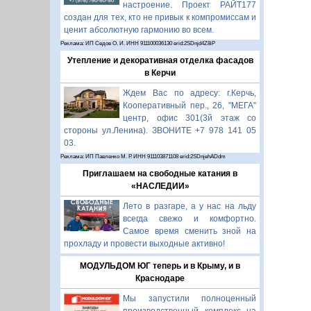
настроение. Проект РАЙТ177
создан для тех, кто не привык к компромиссам и
ценит абсолютную гармонию во всем.
Реклама: ИП Седов О. И. ИНН 911100036130 erid:2SDnjd4Z8iP
Утепление и декоративная отделка фасадов
в Керчи
Ждем Вас по адресу: г.Керчь,
Кооперативный пер., 26, "МЕГА"
центр, офис 301(3й этаж со
стороны ул.Ленина). ЗВОНИТЕ +7 978 141 05
03.
Реклама: ИП Павленко М. Р. ИНН 911103871108 erid:2SDnjehADdm
Приглашаем на свободные катания в
«НАСЛЕДИИ»
Лето в разгаре, а у нас на льду
всегда свежо и комфортно.
Самое время сменить зной на
прохладу и провести выходные активно!
МОДУЛЬДОМ ЮГ теперь и в Крыму, и в
Краснодаре
Мы запустили полноценный