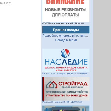
.2015 10:01
ООО "Мультисервисные сети" ИНН 9111001888
Прогноз погоды
Подробнее о погоде в Керчи на 2 недели
Погода в Керчи
Реклама: Союз мастеров спорта ИНН 7718289279
Реклама: ИП Седов О. И. ИНН 911100036130