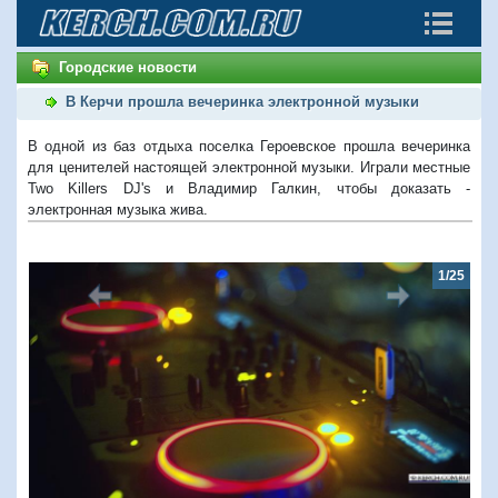
Городские новости
В Керчи прошла вечеринка электронной музыки
В одной из баз отдыха поселка Героевское прошла вечеринка
для ценителей настоящей электронной музыки. Играли местные
Two Killers DJ's и Владимир Галкин, чтобы доказать -
электронная музыка жива.
1/25
Предыдущий
Следую