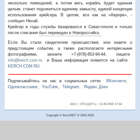
несколько помещений, а потом весь корабль будет единым
целым, станет подчиняться единому замыслу, единой концепции
использования крейсера. В целом, все как на «Авроре», -
сообщил Нехай.
Крейсер в годы службы базировался в Севастополе и только
после списания был переведен в Новороссийск.
Если Вы стали свидетелем происшествия, или знаете о
предстоящем событии, а также располагаете интересными
фотографиями, звоните +7-(978)-853-94-44,
пишите
info@kerch.com.ru
и Ваша информация появится на сайте
KERCH.COM.RU
.
Подписывайтесь на нас в социальных сетях
ВКонтакте
,
Одноклассники
,
YouTube
,
Telegram
,
Яндекс.Дзен
обсудить
4311
|
|
11.08.2015 17:44
Copyright © KerchNET ® 2003-2026