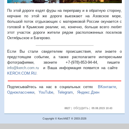
По этой дороге ездят фуры на переправу и в обратную сторону,
керчане по этой же дороге выезжают на Азовское море,
большой поток отдыхающих с материковой России окунается с
головой в Крымские реалии; но, конечно, больше всего любят
этот участок дороги жители рядом расположенных поселков
Октябрьское и Багерово.
Если Вы стали свидетелем происшествия, или знаете о
предстоящем событии, а также располагаете интересными
фотографиями, звоните +7-(978)-853-94-44,
пишите
info@kerch.com.ru
и Ваша информация появится на сайте
KERCH.COM.RU
.
Подписывайтесь на нас в социальных сетях
ВКонтакте
,
Одноклассники
,
YouTube
,
Telegram
,
Яндекс.Дзен
обсудить
8827
|
|
09.08.2015 10:43
Copyright © KerchNET ® 2003-2026