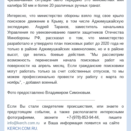
калибра 50 мм и более 20 различных ручных гранат.
Интересно, что министерство обороны взяло под свое крыло
поисковое движение в Крыму, в том числе Аджимушкайскую
экспедицию. Андрей Таранов, заместитель начальника
Управления по увековечиванию памяти защитников Отечества
Минобороны РФ, рассказал о том, что министерство
разработало и утвердило план поисковых работ до 2020 года не
только в районе Аджимушкайских каменоломен, но и в районе
высот, где велись боевые действия. "Мы рассмотрим
возможность перенесения начала поисковых работ на
поверхности на апрель месяц. Если гражданские поисковики
могут работать только за счет собственных отпусков, то мы
можем профессионально провести эту работу с марта по
ноябрь", - добавил военный.
Фото предоставлено Владимиром Симоновым.
Если Вы стали свидетелем происшествия, или знаете о
предстоящем событии, а также располагаете интересными
фотографиями, звоните +7-(978)-853-94-44,
пишите
info@kerch.com.ru
и Ваша информация появится на сайте
KERCH.COM.RU
.