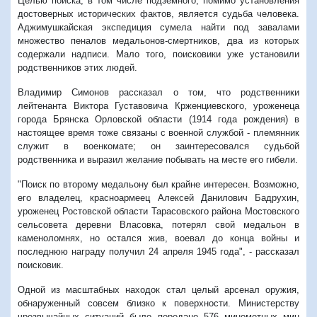
Целью поиска, в том числе подземного, помимо установления
достоверных исторических фактов, является судьба человека.
Аджимушкайская экспедиция сумела найти под завалами
множество пеналов медальонов-смертников, два из которых
содержали надписи. Мало того, поисковики уже установили
родственников этих людей.
Владимир Симонов рассказал о том, что родственники
лейтенанта Виктора Густавовича Крженциевского, уроженеца
города Брянска Орловской области (1914 года рождения) в
настоящее время тоже связаны с военной службой - племянник
служит в военкомате; он заинтересовался судьбой
родственника и выразил желание побывать на месте его гибели.
"Поиск по второму медальону был крайне интересен. Возможно,
его владелец, красноармеец Алексей Данилович Бадрухин,
уроженец Ростовской области Тарасовского района Мостовского
сельсовета деревни Власовка, потерял свой медальон в
каменоломнях, но остался жив, воевал до конца войны и
последнюю награду получил 24 апреля 1945 года", - рассказал
поисковик.
Одной из масштабных находок стал целый арсенал оружия,
обнаруженный совсем близко к поверхности. Министерству
чрезвычайных ситуаций было передано 576 минометных мин