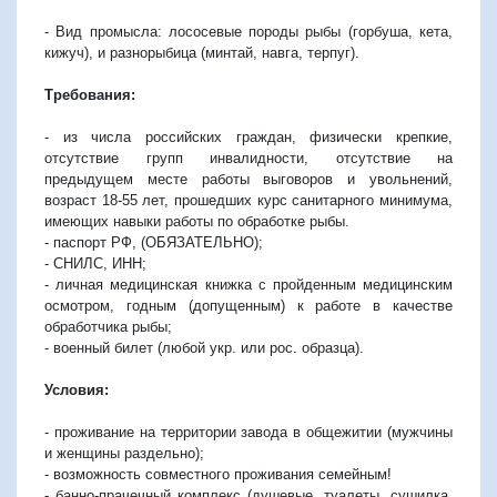
- Вид промысла: лососевые породы рыбы (горбуша, кета,
кижуч), и разнорыбица (минтай, навга, терпуг).
Требования:
- из числа российских граждан, физически крепкие,
отсутствие групп инвалидности, отсутствие на
предыдущем месте работы выговоров и увольнений,
возраст 18-55 лет, прошедших курс санитарного минимума,
имеющих навыки работы по обработке рыбы.
- паспорт РФ, (ОБЯЗАТЕЛЬНО);
- СНИЛС, ИНН;
- личная медицинская книжка с пройденным медицинским
осмотром, годным (допущенным) к работе в качестве
обработчика рыбы;
- военный билет (любой укр. или рос. образца).
Условия:
- проживание на территории завода в общежитии (мужчины
и женщины раздельно);
- возможность совместного проживания семейным!
- банно-прачечный комплекс (душевые, туалеты, сушилка,