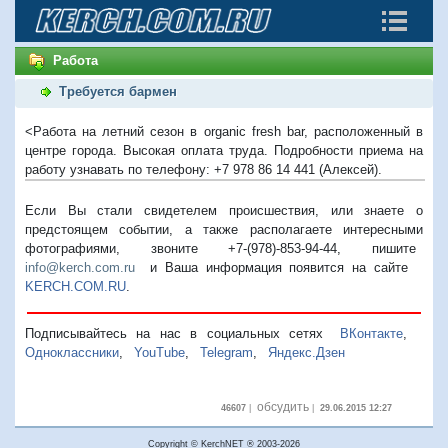
Работа
Требуется бармен
<Работа на летний сезон в organic fresh bar, расположенный в
центре города. Высокая оплата труда. Подробности приема на
работу узнавать по телефону: +7 978 86 14 441 (Алексей).
Если Вы стали свидетелем происшествия, или знаете о
предстоящем событии, а также располагаете интересными
фотографиями, звоните +7-(978)-853-94-44,
пишите
info@kerch.com.ru
и Ваша информация появится на сайте
KERCH.COM.RU
.
Подписывайтесь на нас в социальных сетях
ВКонтакте
,
Одноклассники
,
YouTube
,
Telegram
,
Яндекс.Дзен
обсудить
46607
|
|
29.06.2015 12:27
Copyright © KerchNET ® 2003-2026