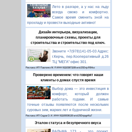
Лето в разгаре, а у нас на льду
всегда свежо и комфортно.
Самое время сменить зной на
прохладу и провести выходные активно!
Дизайн интерьера, визуализации,
планировочные схемы, проекты для
строительства и строительство под ключ.
Звоните +7(978)141-05-03 Адрес:
г.Керчь, пер.Кооперативный д.26
ТЦ "МЕГА" офис 301.
Реклама: ИП Павленко М. Р. ИНН 911103871108 erid:2SDnjcRB4xz
Проверено временем: что говорят наши
клиенты о домах спустя время
Выбор дома — это инвестиция в
комфорт, который должен
работать годами. И самые
точные отзывы появляются после нескольких
суровых зим, жарких лет и будничной жизни.
Реклама: ИП Седов О. И. ИНН 911100036130 erid:2SDnjegnNa7
Эталон статуса и безупречного вкуса
ВАЛЬМА 173 - это проект,