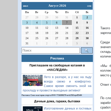
Август 2026
июл
сен
Пн
Вт
Ср
Чт
Пт
Сб
Вс
27
28
29
30
31
1
2
3
4
5
6
7
8
9
10
11
12
13
14
15
16
Такого
зарпла
17
18
19
20
21
22
23
24
25
26
27
28
29
30
Среди 
31
1
2
3
4
5
6
значил
склады
количе
Реклама
Приглашаем на свободные катания в
«Мы б
«НАСЛЕДИИ»
коллек
место 
Лето в разгаре, а у нас на льду
всегда свежо и комфортно.
Ответ 
Самое время сменить зной на
прохладу и провести выходные активно!
Реклама: Союз мастеров спорта ИНН 7718289279 erid:2SDnje2Eh6K
По сло
Дачные дома, гаражи, бытовки
зарабо
сработ
Изготовление дачных и гостевых