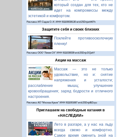
который создан для тех, кто не
идет на компромиссы между
эстетикой и комфортом.
Реклама: ИП Седов О. И. ИНН 911100036130 erid:2SDnjenhKFh
Защитите себя и своих близких
Поклейте противоосколочную
пленку!
Реклама: ООО "Линия СК" ИНН 9111030039 erid:2SDnjcDQahY
Акции на массаж
Массаж — это не только
удовольствие, но и: снятие
напряжения и усталости;
расслабление мышц; улучшение
кровообращения; заряд бодрости и отличного
настроения.
Реклама: АО "Москва-Крым" ИНН 9111001687 erid:2SDnjdBZsyu
Приглашаем на свободные катания в
«НАСЛЕДИИ»
Лето в разгаре, а у нас на льду
всегда свежо и комфортно.
Самое время сменить зной на