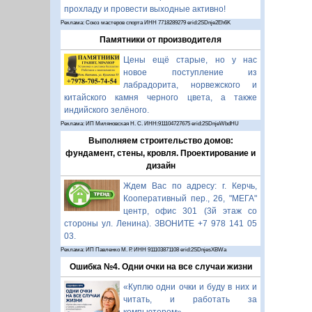
прохладу и провести выходные активно!
Реклама: Союз мастеров спорта ИНН 7718289279 erid:2SDnje2Eh6K
Памятники от производителя
Цены ещё старые, но у нас
новое поступление из
лабрадорита, норвежского и
китайского камня черного цвета, а также
индийского зелёного.
Реклама: ИП Миляновская Н. С. ИНН:911104727675 erid:2SDnjeWbdHU
Выполняем строительство домов:
фундамент, стены, кровля. Проектирование и
дизайн
Ждем Вас по адресу: г. Керчь,
Кооперативный пер., 26, "МЕГА"
центр, офис 301 (3й этаж со
стороны ул. Ленина). ЗВОНИТЕ +7 978 141 05
03.
Реклама: ИП Павленко М. Р. ИНН 911103871108 erid:2SDnjesXBWa
Ошибка №4. Одни очки на все случаи жизни
«Куплю одни очки и буду в них и
читать, и работать за
компьютером».