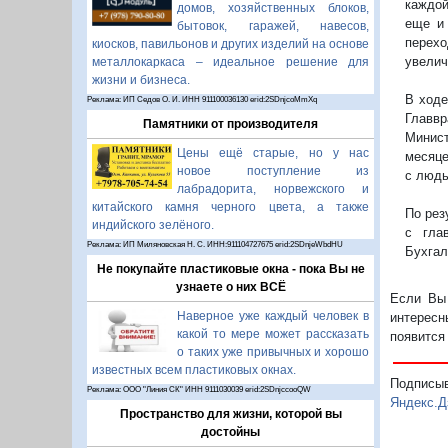
каждой
домов, хозяйственных блоков,
еще и 
бытовок, гаражей, навесов,
перехо
киосков, павильонов и других изделий на основе
увелич
металлокаркаса – идеальное решение для
жизни и бизнеса.
В ходе
Реклама: ИП Седов О. И. ИНН 911100036130 erid:2SDnjcoMmXq
Главвр
Памятники от производителя
Минис
Цены ещё старые, но у нас
месяце
новое поступление из
с людь
лабрадорита, норвежского и
китайского камня черного цвета, а также
По рез
индийского зелёного.
с гла
Реклама: ИП Миляновская Н. С. ИНН:911104727675 erid:2SDnjeWbdHU
Бухгал
Не покупайте пластиковые окна - пока Вы не
узнаете о них ВСЁ
Если Вы 
Наверное уже каждый человек в
интересн
какой то мере может рассказать
появится
о таких уже привычных и хорошо
известных всем пластиковых окнах.
Подписы
Реклама: ООО "Линия СК" ИНН 9111030039 erid:2SDnjccooQW
Яндекс.Д
Пространство для жизни, которой вы
достойны