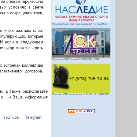
 ее словам, произошла
вых условиях в свете
сы о сокращении коек,
Реклама: Союз мастеров спорта ИНН 7718289279
о много жестких слов.
тимулирующих, которые
. И если в следующем
ние цифр может сыграть
Реклама: ООО "Линия СК" ИНН 9111030039
х встречах коллектива
ективного договора.
, а также располагаете
Реклама: ИП Миляновская Н. С. ИНН 911104727675
.ru
и Ваша информация
,
YouTube
,
Telegram
,