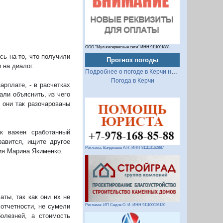
ООО "Мультисервисные сети" ИНН 9111001888
сь на то, что получили
Прогноз погоды
на диалог.
Подробнее о погоде в Керчи на 2 недели
Погода в Керчи
арплате, - в расчетках
ли объяснить, из чего
 они так разочарованы
ак важен сработанный
авится, ищите другое
Реклама: Вандышев А.Н. ИНН 911113162887
ия Марина Якименко.
ты, так как они их не
 отчетности, не сумели
Реклама: ИП Седов О. И. ИНН 911100036130
олезней, а стоимость