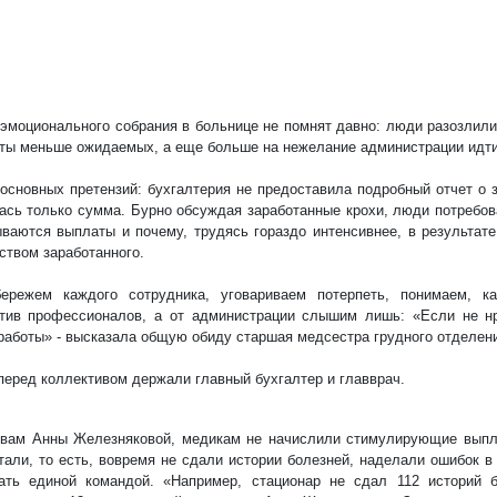
 эмоционального собрания в больнице не помнят давно: люди разозлили
ты меньше ожидаемых, а еще больше на нежелание администрации идти 
основных претензий: бухгалтерия не предоставила подробный отчет о з
ась только сумма. Бурно обсуждая заработанные крохи, люди потребова
ваются выплаты и почему, трудясь гораздо интенсивнее, в результате
ством заработанного.
ережем каждого сотрудника, уговариваем потерпеть, понимаем, к
тив профессионалов, а от администрации слышим лишь: «Если не нр
работы» - высказала общую обиду старшая медсестра грудного отделен
перед коллективом держали главный бухгалтер и главврач.
вам Анны Железняковой, медикам не начислили стимулирующие выпла
тали, то есть, вовремя не сдали истории болезней, наделали ошибок в
ать единой командой. «Например, стационар не сдал 112 историй б