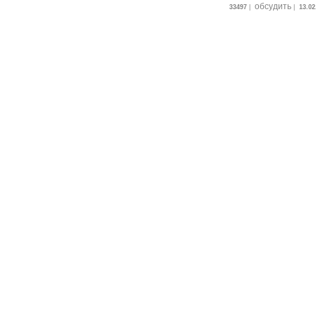
обсудить
33497
|
|
13.02