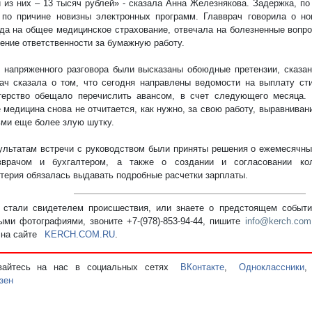
 из них – 13 тысяч рублей» - сказала Анна Железнякова. Задержка, по
по причине новизны электронных программ. Главврач говорила о но
да на общее медицинское страхование, отвечала на болезненные вопро
ение ответственности за бумажную работу.
 напряженного разговора были высказаны обоюдные претензии, сказан
ач сказала о том, что сегодня направлены ведомости на выплату с
терство обещало перечислить авансом, в счет следующего месяца
 медицина снова не отчитается, как нужно, за свою работу, выравнива
ми еще более злую шутку.
ультатам встречи с руководством были приняты решения о ежемесячны
вврачом и бухгалтером, а также о создании и согласовании колл
терия обязалась выдавать подробные расчетки зарплаты.
стали свидетелем происшествия, или знаете о предстоящем событии
ыми фотографиями, звоните +7-(978)-853-94-44,
пишите
info@kerch.com
 на сайте
KERCH.COM.RU
.
вайтесь на нас в социальных сетях
ВКонтакте
,
Одноклассники
зен