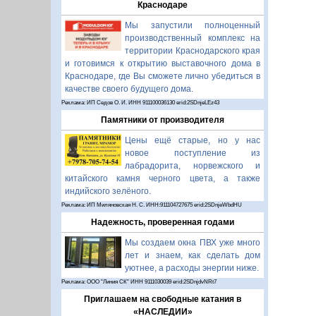
Краснодаре
Мы запустили полноценный
производственный комплекс на
территории Краснодарского края
и готовимся к открытию выставочного дома в
Краснодаре, где Вы сможете лично убедиться в
качестве своего будущего дома.
Реклама: ИП Седов О. И. ИНН 911100036130 erid:2SDnjeLEz43
Памятники от производителя
Цены ещё старые, но у нас
новое поступление из
лабрадорита, норвежского и
китайского камня черного цвета, а также
индийского зелёного.
Реклама: ИП Миляновская Н. С. ИНН:911104727675 erid:2SDnjeWbdHU
Надежность, проверенная годами
Мы создаем окна ПВХ уже много
лет и знаем, как сделать дом
уютнее, а расходы энергии ниже.
Реклама: ООО "Линия СК" ИНН 9111030039 erid:2SDnjdvNRt7
Приглашаем на свободные катания в
«НАСЛЕДИИ»