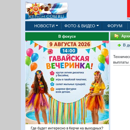
Ре
НОВОСТИ
ФОТО & ВИДЕО
ФОРУМ
Архи
В фокусе
В д
Техничес
выплаты 
Где будет интересно в Керчи на выходных?