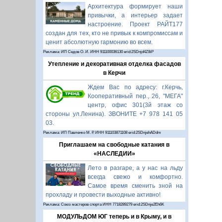
Архитектура формирует наши
привычки, а интерьер задает
настроение. Проект РАЙТ177
создан для тех, кто не привык к компромиссам и
ценит абсолютную гармонию во всем.
Реклама: ИП Седов О. И. ИНН 911100036130 erid:2SDnjd4Z8iP
Утепление и декоративная отделка фасадов
в Керчи
Ждем Вас по адресу: г.Керчь,
Кооперативный пер., 26, "МЕГА"
центр, офис 301(3й этаж со
стороны ул.Ленина). ЗВОНИТЕ +7 978 141 05
03.
Реклама: ИП Павленко М. Р. ИНН 911103871108 erid:2SDnjehADdm
Приглашаем на свободные катания в
«НАСЛЕДИИ»
Лето в разгаре, а у нас на льду
всегда свежо и комфортно.
Самое время сменить зной на
прохладу и провести выходные активно!
Реклама: Союз мастеров спорта ИНН 7718289279 erid:2SDnje2Eh6K
МОДУЛЬДОМ ЮГ теперь и в Крыму, и в