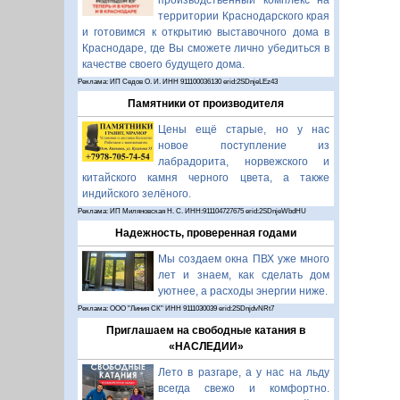
производственный комплекс на
территории Краснодарского края
и готовимся к открытию выставочного дома в
Краснодаре, где Вы сможете лично убедиться в
качестве своего будущего дома.
Реклама: ИП Седов О. И. ИНН 911100036130 erid:2SDnjeLEz43
Памятники от производителя
Цены ещё старые, но у нас
новое поступление из
лабрадорита, норвежского и
китайского камня черного цвета, а также
индийского зелёного.
Реклама: ИП Миляновская Н. С. ИНН:911104727675 erid:2SDnjeWbdHU
Надежность, проверенная годами
Мы создаем окна ПВХ уже много
лет и знаем, как сделать дом
уютнее, а расходы энергии ниже.
Реклама: ООО "Линия СК" ИНН 9111030039 erid:2SDnjdvNRt7
Приглашаем на свободные катания в
«НАСЛЕДИИ»
Лето в разгаре, а у нас на льду
всегда свежо и комфортно.