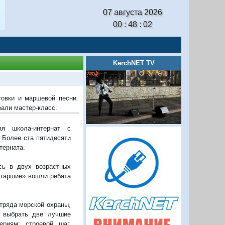
07 августа 2026
00 : 48 : 03
KerchNET TV
овки и маршевой песни.
зали мастер-класс.
ая школа-интернат с
 Более ста пятидесяти
терната.
сь в двух возрастных
старшие» вошли ребята
тряда морской охраны,
о выбрать две лучшие
риям: строевой шаг,