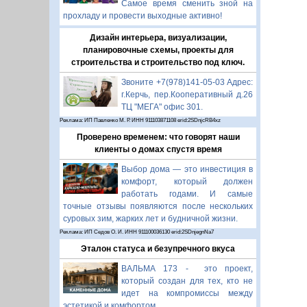
Самое время сменить зной на
прохладу и провести выходные активно!
Дизайн интерьера, визуализации,
планировочные схемы, проекты для
строительства и строительство под ключ.
Звоните +7(978)141-05-03 Адрес:
г.Керчь, пер.Кооперативный д.26
ТЦ "МЕГА" офис 301.
Реклама: ИП Павленко М. Р. ИНН 911103871108 erid:2SDnjcRB4xz
Проверено временем: что говорят наши
клиенты о домах спустя время
Выбор дома — это инвестиция в
комфорт, который должен
работать годами. И самые
точные отзывы появляются после нескольких
суровых зим, жарких лет и будничной жизни.
Реклама: ИП Седов О. И. ИНН 911100036130 erid:2SDnjegnNa7
Эталон статуса и безупречного вкуса
ВАЛЬМА 173 - это проект,
который создан для тех, кто не
идет на компромиссы между
эстетикой и комфортом.