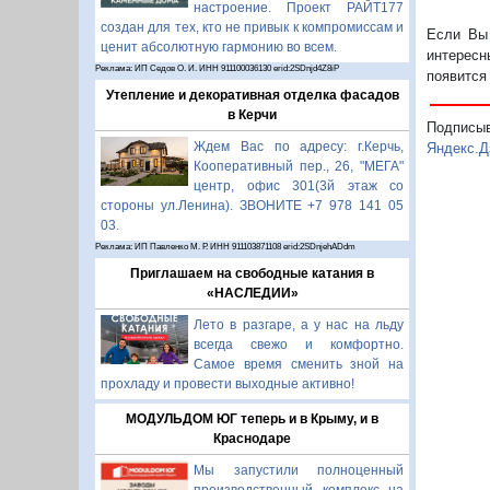
настроение. Проект РАЙТ177
создан для тех, кто не привык к компромиссам и
Если Вы 
ценит абсолютную гармонию во всем.
интересн
Реклама: ИП Седов О. И. ИНН 911100036130 erid:2SDnjd4Z8iP
появится
Утепление и декоративная отделка фасадов
в Керчи
Подписы
Ждем Вас по адресу: г.Керчь,
Яндекс.Д
Кооперативный пер., 26, "МЕГА"
центр, офис 301(3й этаж со
стороны ул.Ленина). ЗВОНИТЕ +7 978 141 05
03.
Реклама: ИП Павленко М. Р. ИНН 911103871108 erid:2SDnjehADdm
Приглашаем на свободные катания в
«НАСЛЕДИИ»
Лето в разгаре, а у нас на льду
всегда свежо и комфортно.
Самое время сменить зной на
прохладу и провести выходные активно!
МОДУЛЬДОМ ЮГ теперь и в Крыму, и в
Краснодаре
Мы запустили полноценный