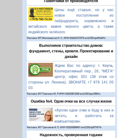
Памятники от производителя
Цены ещё старые, но у нас
новое поступление из
лабрадорита, норвежского и
китайского камня черного цвета, а также
индийского зелёного.
Реклама: ИП Миляновская Н. С. ИНН:911104727675 erid:2SDnjeWbdHU
Выполняем строительство домов:
фундамент, стены, кровля. Проектирование и
дизайн
Ждем Вас по адресу: г. Керчь,
Кооперативный пер., 26, "МЕГА"
центр, офис 301 (3й этаж со
стороны ул. Ленина). ЗВОНИТЕ +7 978 141 05
03.
Реклама: ИП Павленко М. Р. ИНН 911103871108 erid:2SDnjesXBWa
Ошибка №4. Одни очки на все случаи жизни
«Куплю одни очки и буду в них и
читать, и работать за
компьютером».
Реклама: ИП Третьяков А. П. ИНН 911100089407 erid:2SDnjd5TWYb
Надежность, проверенная годами