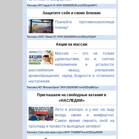
Реклама: ИП Седов О. И. ИНН 911100036130 erid:2SDnjenhKFh
Защитите себя и своих близких
Поклейте противоосколочную
пленку!
Реклама: ООО "Линия СК" ИНН 9111030039 erid:2SDnjcDQahY
Акции на массаж
Массаж — это не только
удовольствие, но и: снятие
напряжения и усталости;
расслабление мышц; улучшение
кровообращения; заряд бодрости и отличного
настроения.
Реклама: АО "Москва-Крым" ИНН 9111001687 erid:2SDnjdBZsyu
Приглашаем на свободные катания в
«НАСЛЕДИИ»
Лето в разгаре, а у нас на льду
всегда свежо и комфортно.
Самое время сменить зной на
прохладу и провести выходные активно!
Реклама: Союз мастеров спорта ИНН 7718289279 erid:2SDnje2Eh6K