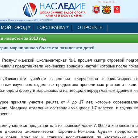
клама: Союз мастеров спорта ИНН 7718289279
МОЙ ГОРОД
ГОРСПРАВКА
О ПРОЕКТЕ
в новостей за 2013 год
ерчи маршировало более ста пятидесяти детей
 Республиканской школы-интернат №1 прошел смотр строевой подгот
енивали представители керченских воинских частей, которые после пока
публиканском учебном заведении «Керченская специализированн
енным изучением отдельных предметов» провели смотр строя и песни.
ся одели форму и маршировали на площади перед главным зданием ин
урсе приняли участие ребята от 4 до 17 лет, которые соревновали
риях. Младшее отделение составили учащиеся 1-7 классов, в группу «
лассов.
али учащихся представители из воинской части А-0669 и керченского о
же директор школы-интернат Каролина Романец. Судьям предстоял
ды среди младших и старших воспитанников по нескольким крите