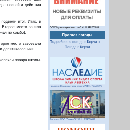
д с песней и действия
подвели итог. Итак, в
. Второе место заняла
ООО "Мультисервисные сети" ИНН 9111001888
ная по самбо).
Прогноз погоды
Подробнее о погоде в Керчи на 2 недели
торое место завоевала
Погода в Керчи
и десятиклассники.
испекли повара школы-
Реклама: Союз мастеров спорта ИНН 7718289279
Реклама: ООО "Линия СК" ИНН 9111030039