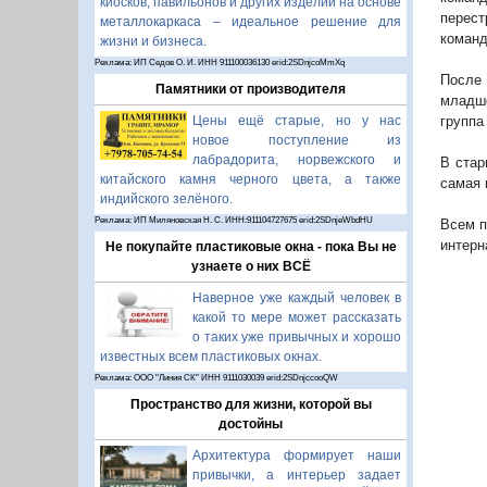
киосков, павильонов и других изделий на основе
перест
металлокаркаса – идеальное решение для
команд
жизни и бизнеса.
Реклама: ИП Седов О. И. ИНН 911100036130 erid:2SDnjcoMmXq
После 
Памятники от производителя
младше
группа
Цены ещё старые, но у нас
новое поступление из
лабрадорита, норвежского и
В стар
китайского камня черного цвета, а также
самая 
индийского зелёного.
Реклама: ИП Миляновская Н. С. ИНН:911104727675 erid:2SDnjeWbdHU
Всем п
интерн
Не покупайте пластиковые окна - пока Вы не
узнаете о них ВСЁ
Наверное уже каждый человек в
какой то мере может рассказать
о таких уже привычных и хорошо
известных всем пластиковых окнах.
Реклама: ООО "Линия СК" ИНН 9111030039 erid:2SDnjccooQW
Пространство для жизни, которой вы
достойны
Архитектура формирует наши
привычки, а интерьер задает