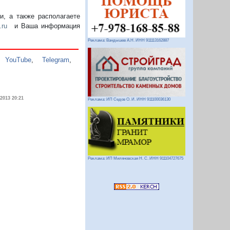
, а также располагаете
.ru
и Ваша информация
Реклама: Вандышев А.Н. ИНН 911113162887
,
YouTube
,
Telegram
,
.2013 20:21
Реклама: ИП Седов О. И. ИНН 911100036130
Реклама: ИП Миляновская Н. С. ИНН 911104727675