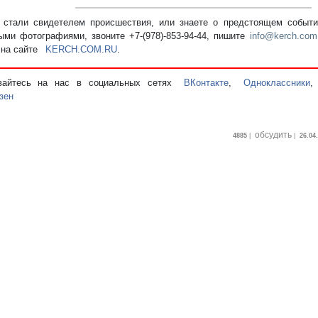
стали свидетелем происшествия, или знаете о предстоящем событии
ыми фотографиями, звоните +7-(978)-853-94-44,
пишите
info@kerch.com
 на сайте
KERCH.COM.RU
.
вайтесь на нас в социальных сетях
ВКонтакте
,
Одноклассники
зен
обсудить
4885
|
|
26.04