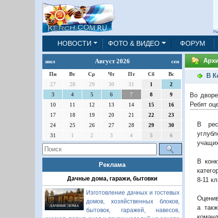
Ре
НОВОСТИ
ФОТО & ВИДЕО
ФОРУМ
Архи
Август 2026
июл
сен
Пн
Вт
Ср
Чт
Пт
Сб
Вс
В К
27
28
29
30
31
1
2
Во дворе
3
4
5
6
7
8
9
Ребят оц
10
11
12
13
14
15
16
17
18
19
20
21
22
23
В рес
24
25
26
27
28
29
30
углубл
31
1
2
3
4
5
6
учащих
В конк
Реклама
катего
Дачные дома, гаражи, бытовки
8-11 к
Изготовление дачных и гостевых
Оценив
домов, хозяйственных блоков,
а так
бытовок, гаражей, навесов,
коман