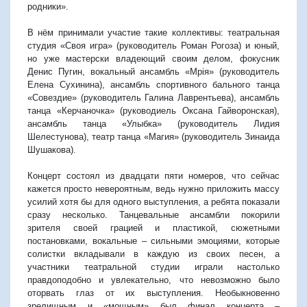
родники».
В нём принимали участие такие коллективы: театральная
студия «Своя игра» (руководитель Роман Рогоза) и юный,
но уже мастерски владеющий своим делом, фокусник
Денис Пугин, вокальный ансамбль «Мрiя» (руководитель
Елена Сухинина), ансамбль спортивного бального танца
«Совездие» (руководитель Галина Лаврентьева), ансамбль
танца «Керчаночка» (руководиель Оксана Гайворонская),
ансамбль танца «Улыбка» (руководитель Лидия
Шелестунова), театр танца «Магия» (руководитель Зинаида
Шушакова).
Концерт состоял из двадцати пяти номеров, что сейчас
кажется просто невероятным, ведь нужно приложить массу
усилий хотя бы для одного выступления, а ребята показали
сразу несколько. Танцевальные ансамбли покорили
зрителя своей грацией и пластикой, сюжетными
постановками, вокальные – сильными эмоциями, которые
солистки вкладывали в каждую из своих песен, а
участники театральной студии играли настолько
правдоподобно и увлекательно, что невозможно было
оторвать глаз от их выступления. Необыкновенно
зрелищным и «мощным» был финал концерта –