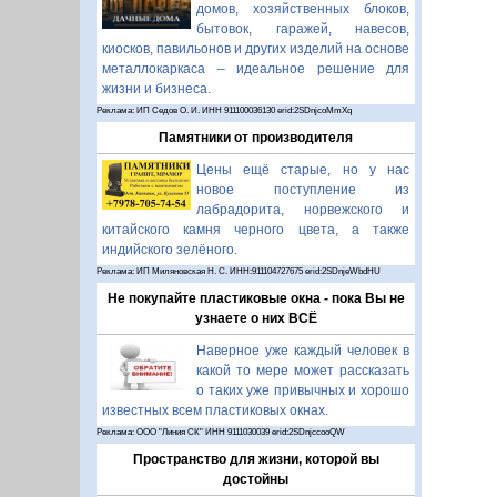
домов, хозяйственных блоков,
бытовок, гаражей, навесов,
киосков, павильонов и других изделий на основе
металлокаркаса – идеальное решение для
жизни и бизнеса.
Реклама: ИП Седов О. И. ИНН 911100036130 erid:2SDnjcoMmXq
Памятники от производителя
Цены ещё старые, но у нас
новое поступление из
лабрадорита, норвежского и
китайского камня черного цвета, а также
индийского зелёного.
Реклама: ИП Миляновская Н. С. ИНН:911104727675 erid:2SDnjeWbdHU
Не покупайте пластиковые окна - пока Вы не
узнаете о них ВСЁ
Наверное уже каждый человек в
какой то мере может рассказать
о таких уже привычных и хорошо
известных всем пластиковых окнах.
Реклама: ООО "Линия СК" ИНН 9111030039 erid:2SDnjccooQW
Пространство для жизни, которой вы
достойны