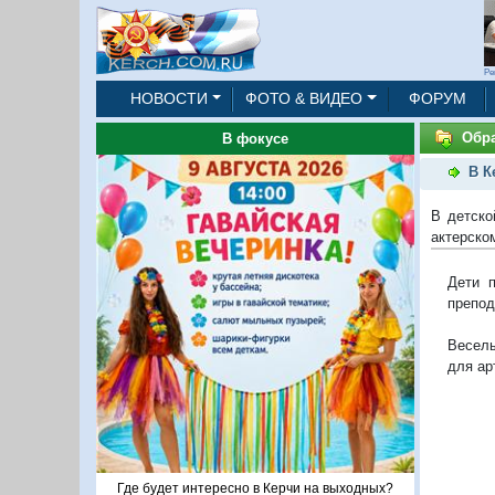
Ре
НОВОСТИ
ФОТО & ВИДЕО
ФОРУМ
Обр
В фокусе
В К
В детско
актерско
Дети п
препод
Веселы
для ар
Где будет интересно в Керчи на выходных?