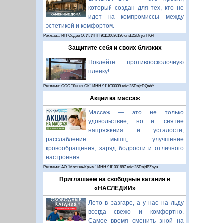
который создан для тех, кто не
идет на компромиссы между
эстетикой и комфортом.
Реклама: ИП Седов О. И. ИНН 911100036130 erid:2SDnjenhKFh
Защитите себя и своих близких
Поклейте противоосколочную
пленку!
Реклама: ООО "Линия СК" ИНН 9111030039 erid:2SDnjcDQahY
Акции на массаж
Массаж — это не только
удовольствие, но и: снятие
напряжения и усталости;
расслабление мышц; улучшение
кровообращения; заряд бодрости и отличного
настроения.
Реклама: АО "Москва-Крым" ИНН 9111001687 erid:2SDnjdBZsyu
Приглашаем на свободные катания в
«НАСЛЕДИИ»
Лето в разгаре, а у нас на льду
всегда свежо и комфортно.
Самое время сменить зной на