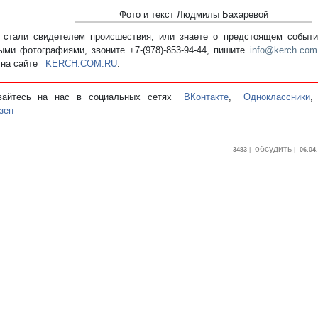
Фото и текст Людмилы Бахаревой
стали свидетелем происшествия, или знаете о предстоящем событии
ыми фотографиями, звоните +7-(978)-853-94-44,
пишите
info@kerch.com
 на сайте
KERCH.COM.RU
.
вайтесь на нас в социальных сетях
ВКонтакте
,
Одноклассники
зен
обсудить
3483
|
|
06.04