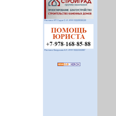
Реклама: ИП Седов О. И. ИНН 911100036130
Реклама: Вандышев А.Н. ИНН 911113162887