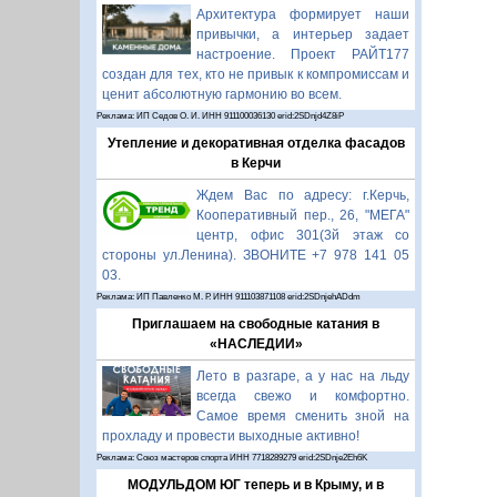
Архитектура формирует наши
привычки, а интерьер задает
настроение. Проект РАЙТ177
создан для тех, кто не привык к компромиссам и
ценит абсолютную гармонию во всем.
Реклама: ИП Седов О. И. ИНН 911100036130 erid:2SDnjd4Z8iP
Утепление и декоративная отделка фасадов
в Керчи
Ждем Вас по адресу: г.Керчь,
Кооперативный пер., 26, "МЕГА"
центр, офис 301(3й этаж со
стороны ул.Ленина). ЗВОНИТЕ +7 978 141 05
03.
Реклама: ИП Павленко М. Р. ИНН 911103871108 erid:2SDnjehADdm
Приглашаем на свободные катания в
«НАСЛЕДИИ»
Лето в разгаре, а у нас на льду
всегда свежо и комфортно.
Самое время сменить зной на
прохладу и провести выходные активно!
Реклама: Союз мастеров спорта ИНН 7718289279 erid:2SDnje2Eh6K
МОДУЛЬДОМ ЮГ теперь и в Крыму, и в