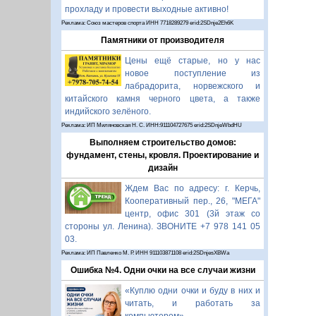
прохладу и провести выходные активно!
Реклама: Союз мастеров спорта ИНН 7718289279 erid:2SDnje2Eh6K
Памятники от производителя
Цены ещё старые, но у нас
новое поступление из
лабрадорита, норвежского и
китайского камня черного цвета, а также
индийского зелёного.
Реклама: ИП Миляновская Н. С. ИНН:911104727675 erid:2SDnjeWbdHU
Выполняем строительство домов:
фундамент, стены, кровля. Проектирование и
дизайн
Ждем Вас по адресу: г. Керчь,
Кооперативный пер., 26, "МЕГА"
центр, офис 301 (3й этаж со
стороны ул. Ленина). ЗВОНИТЕ +7 978 141 05
03.
Реклама: ИП Павленко М. Р. ИНН 911103871108 erid:2SDnjesXBWa
Ошибка №4. Одни очки на все случаи жизни
«Куплю одни очки и буду в них и
читать, и работать за
компьютером».