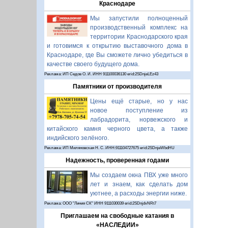
Краснодаре
Мы запустили полноценный
производственный комплекс на
территории Краснодарского края
и готовимся к открытию выставочного дома в
Краснодаре, где Вы сможете лично убедиться в
качестве своего будущего дома.
Реклама: ИП Седов О. И. ИНН 911100036130 erid:2SDnjeLEz43
Памятники от производителя
Цены ещё старые, но у нас
новое поступление из
лабрадорита, норвежского и
китайского камня черного цвета, а также
индийского зелёного.
Реклама: ИП Миляновская Н. С. ИНН:911104727675 erid:2SDnjeWbdHU
Надежность, проверенная годами
Мы создаем окна ПВХ уже много
лет и знаем, как сделать дом
уютнее, а расходы энергии ниже.
Реклама: ООО "Линия СК" ИНН 9111030039 erid:2SDnjdvNRt7
Приглашаем на свободные катания в
«НАСЛЕДИИ»