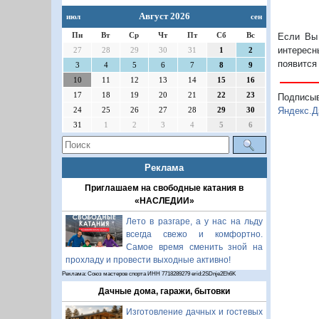
Август 2026
июл
сен
Пн
Вт
Ср
Чт
Пт
Сб
Вс
Если Вы 
интересн
27
28
29
30
31
1
2
появится
3
4
5
6
7
8
9
10
11
12
13
14
15
16
17
18
19
20
21
22
23
Подписы
24
25
26
27
28
29
30
Яндекс.Д
31
1
2
3
4
5
6
Реклама
Приглашаем на свободные катания в
«НАСЛЕДИИ»
Лето в разгаре, а у нас на льду
всегда свежо и комфортно.
Самое время сменить зной на
прохладу и провести выходные активно!
Реклама: Союз мастеров спорта ИНН 7718289279 erid:2SDnje2Eh6K
Дачные дома, гаражи, бытовки
Изготовление дачных и гостевых