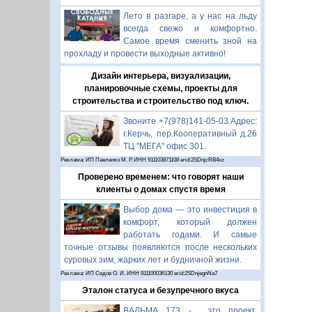
Лето в разгаре, а у нас на льду
всегда свежо и комфортно.
Самое время сменить зной на
прохладу и провести выходные активно!
Дизайн интерьера, визуализации,
планировочные схемы, проекты для
строительства и строительство под ключ.
Звоните +7(978)141-05-03 Адрес:
г.Керчь, пер.Кооперативный д.26
ТЦ "МЕГА" офис 301.
Реклама: ИП Павленко М. Р. ИНН 911103871108 erid:2SDnjcRB4xz
Проверено временем: что говорят наши
клиенты о домах спустя время
Выбор дома — это инвестиция в
комфорт, который должен
работать годами. И самые
точные отзывы появляются после нескольких
суровых зим, жарких лет и будничной жизни.
Реклама: ИП Седов О. И. ИНН 911100036130 erid:2SDnjegnNa7
Эталон статуса и безупречного вкуса
ВАЛЬМА 173 - это проект,