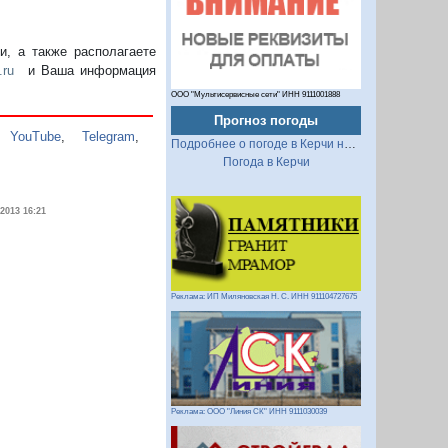
, а также располагаете
.ru
и Ваша информация
ООО "Мультисервисные сети" ИНН 9111001888
Прогноз погоды
,
YouTube
,
Telegram
,
Подробнее о погоде в Керчи на 2 недели
Погода в Керчи
.2013 16:21
Реклама: ИП Миляновская Н. С. ИНН 911104727675
Реклама: ООО "Линия СК" ИНН 9111030039