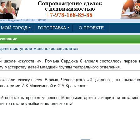
клама: Вандышев А.Н. ИНН 911113162887
МОЙ ГОРОД
ГОРСПРАВКА
О ПРОЕКТЕ
азование
ерчи выступили маленькие «цыплята»
й школе искусств им. Романа Сердюка 6 апреля состоялось первое 
му мастерству детей младшей группы театрального отделения.
оказали сказку-пьесу Ефима Чеповецкого «Я-цыпленок, ты- цыплено
авателями И.К.Максимовой и С.А.Кравченко.
й спектакль прошел успешно. Маленькие артисты и зрители остались
тистов стали улыбки и аплодисменты!