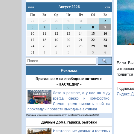
Август 2026
июл
сен
Пн
Вт
Ср
Чт
Пт
Сб
Вс
27
28
29
30
31
1
2
3
4
5
6
7
8
9
10
11
12
13
14
15
16
17
18
19
20
21
22
23
24
25
26
27
28
29
30
31
1
2
3
4
5
6
Если Вы 
интересн
Реклама
появится
Приглашаем на свободные катания в
«НАСЛЕДИИ»
Подписы
Лето в разгаре, а у нас на льду
Яндекс.Д
всегда свежо и комфортно.
Самое время сменить зной на
прохладу и провести выходные активно!
Реклама: Союз мастеров спорта ИНН 7718289279 erid:2SDnje2Eh6K
Дачные дома, гаражи, бытовки
Изготовление дачных и гостевых