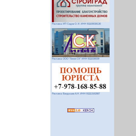
Реклама: ИП Седов О. И. ИНН 911100036130
Реклама: ООО "Линия СК" ИНН 9111030039
Реклама: Вандышев А.Н. ИНН 911113162887