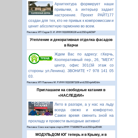
Архитектура формирует наши
привычки, а интерьер задает
настроение. Проект РАЙТ177
создан для тех, кто не привык к компромиссам и
ценит абсолютную гармонию во всем.
Реклама: ИП Седов О. И. ИНН 911100036130 erid:2SDnjd4Z8iP
Утепление и декоративная отделка фасадов
в Керчи
Ждем Вас по адресу: г.Керчь,
Кооперативный пер., 26, "МЕГА"
центр, офис 301(3й этаж со
стороны ул.Ленина). ЗВОНИТЕ +7 978 141 05
03.
Реклама: ИП Павленко М. Р. ИНН 911103871108 erid:2SDnjehADdm
Приглашаем на свободные катания в
«НАСЛЕДИИ»
Лето в разгаре, а у нас на льду
всегда свежо и комфортно.
Самое время сменить зной на
прохладу и провести выходные активно!
Реклама: Союз мастеров спорта ИНН 7718289279 erid:2SDnje2Eh6K
МОДУЛЬДОМ ЮГ теперь и в Крыму, и в