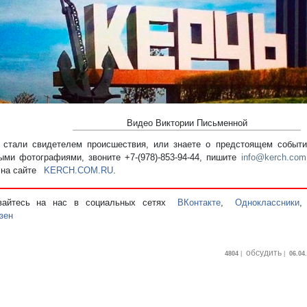
Видео Виктории Письменной
стали свидетелем происшествия, или знаете о предстоящем событии
ыми фотографиями, звоните +7-(978)-853-94-44,
пишите
info@kerch.com
 на сайте
KERCH.COM.RU
.
вайтесь на нас в социальных сетях
ВКонтакте
,
Одноклассники
зен
обсудить
4804
|
|
06.04