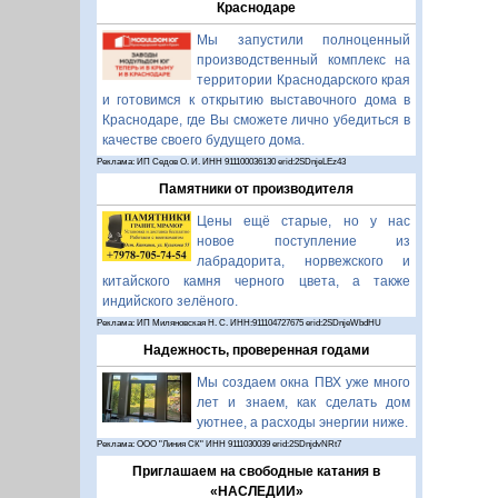
Краснодаре
Мы запустили полноценный
производственный комплекс на
территории Краснодарского края
и готовимся к открытию выставочного дома в
Краснодаре, где Вы сможете лично убедиться в
качестве своего будущего дома.
Реклама: ИП Седов О. И. ИНН 911100036130 erid:2SDnjeLEz43
Памятники от производителя
Цены ещё старые, но у нас
новое поступление из
лабрадорита, норвежского и
китайского камня черного цвета, а также
индийского зелёного.
Реклама: ИП Миляновская Н. С. ИНН:911104727675 erid:2SDnjeWbdHU
Надежность, проверенная годами
Мы создаем окна ПВХ уже много
лет и знаем, как сделать дом
уютнее, а расходы энергии ниже.
Реклама: ООО "Линия СК" ИНН 9111030039 erid:2SDnjdvNRt7
Приглашаем на свободные катания в
«НАСЛЕДИИ»