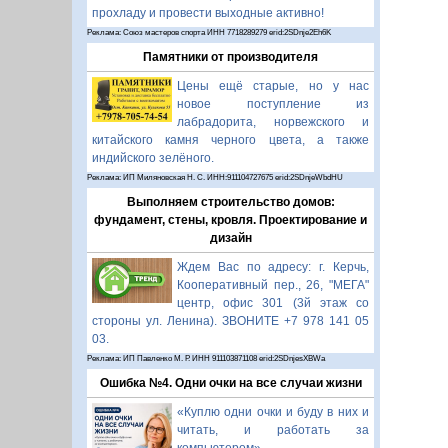
прохладу и провести выходные активно!
Реклама: Союз мастеров спорта ИНН 7718289279 erid:2SDnje2Eh6K
Памятники от производителя
Цены ещё старые, но у нас
новое поступление из
лабрадорита, норвежского и
китайского камня черного цвета, а также
индийского зелёного.
Реклама: ИП Миляновская Н. С. ИНН:911104727675 erid:2SDnjeWbdHU
Выполняем строительство домов:
фундамент, стены, кровля. Проектирование и
дизайн
Ждем Вас по адресу: г. Керчь,
Кооперативный пер., 26, "МЕГА"
центр, офис 301 (3й этаж со
стороны ул. Ленина). ЗВОНИТЕ +7 978 141 05
03.
Реклама: ИП Павленко М. Р. ИНН 911103871108 erid:2SDnjesXBWa
Ошибка №4. Одни очки на все случаи жизни
«Куплю одни очки и буду в них и
читать, и работать за
компьютером».