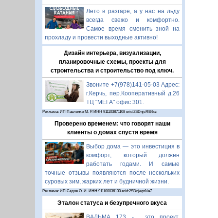
Лето в разгаре, а у нас на льду
всегда свежо и комфортно.
Самое время сменить зной на
прохладу и провести выходные активно!
Дизайн интерьера, визуализации,
планировочные схемы, проекты для
строительства и строительство под ключ.
Звоните +7(978)141-05-03 Адрес:
г.Керчь, пер.Кооперативный д.26
ТЦ "МЕГА" офис 301.
Реклама: ИП Павленко М. Р. ИНН 911103871108 erid:2SDnjcRB4xz
Проверено временем: что говорят наши
клиенты о домах спустя время
Выбор дома — это инвестиция в
комфорт, который должен
работать годами. И самые
точные отзывы появляются после нескольких
суровых зим, жарких лет и будничной жизни.
Реклама: ИП Седов О. И. ИНН 911100036130 erid:2SDnjegnNa7
Эталон статуса и безупречного вкуса
ВАЛЬМА 173 - это проект,