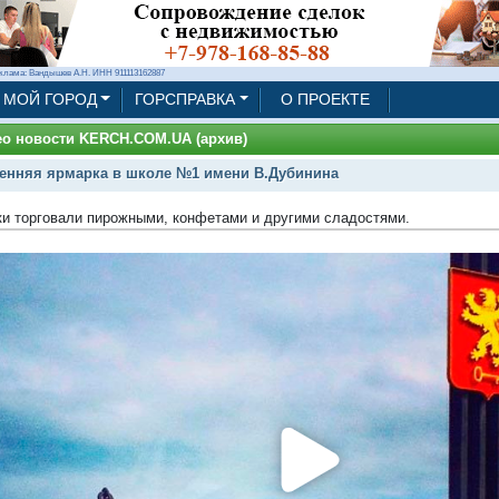
клама: Вандышев А.Н. ИНН 911113162887
МОЙ ГОРОД
ГОРСПРАВКА
О ПРОЕКТЕ
о новости KERCH.COM.UA (архив)
енняя ярмарка в школе №1 имени В.Дубинина
и торговали пирожными, конфетами и другими сладостями.