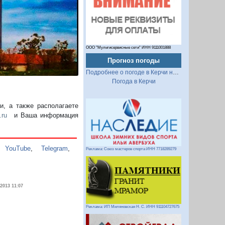
ООО "Мультисервисные сети" ИНН 9111001888
Прогноз погоды
Подробнее о погоде в Керчи на 2 недели
Погода в Керчи
, а также располагаете
.ru
и Ваша информация
,
YouTube
,
Telegram
,
Реклама: Союз мастеров спорта ИНН 7718289279
.2013 11:07
Реклама: ИП Миляновская Н. С. ИНН 911104727675