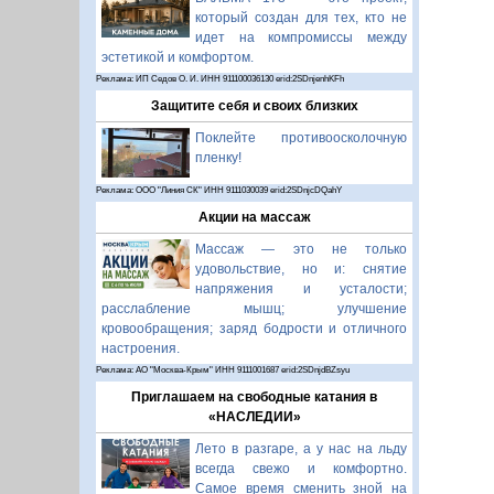
который создан для тех, кто не
идет на компромиссы между
эстетикой и комфортом.
Реклама: ИП Седов О. И. ИНН 911100036130 erid:2SDnjenhKFh
Защитите себя и своих близких
Поклейте противоосколочную
пленку!
Реклама: ООО "Линия СК" ИНН 9111030039 erid:2SDnjcDQahY
Акции на массаж
Массаж — это не только
удовольствие, но и: снятие
напряжения и усталости;
расслабление мышц; улучшение
кровообращения; заряд бодрости и отличного
настроения.
Реклама: АО "Москва-Крым" ИНН 9111001687 erid:2SDnjdBZsyu
Приглашаем на свободные катания в
«НАСЛЕДИИ»
Лето в разгаре, а у нас на льду
всегда свежо и комфортно.
Самое время сменить зной на