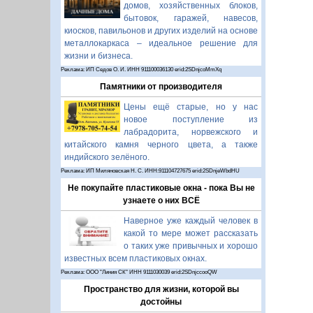
домов, хозяйственных блоков,
бытовок, гаражей, навесов,
киосков, павильонов и других изделий на основе
металлокаркаса – идеальное решение для
жизни и бизнеса.
Реклама: ИП Седов О. И. ИНН 911100036130 erid:2SDnjcoMmXq
Памятники от производителя
Цены ещё старые, но у нас
новое поступление из
лабрадорита, норвежского и
китайского камня черного цвета, а также
индийского зелёного.
Реклама: ИП Миляновская Н. С. ИНН:911104727675 erid:2SDnjeWbdHU
Не покупайте пластиковые окна - пока Вы не
узнаете о них ВСЁ
Наверное уже каждый человек в
какой то мере может рассказать
о таких уже привычных и хорошо
известных всем пластиковых окнах.
Реклама: ООО "Линия СК" ИНН 9111030039 erid:2SDnjccooQW
Пространство для жизни, которой вы
достойны