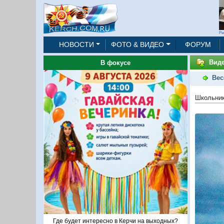
Ре
НОВОСТИ
ФОТО & ВИДЕО
ФОРУМ
Виде
В фокусе
Вес
Школьник
Где будет интересно в Керчи на выходных?