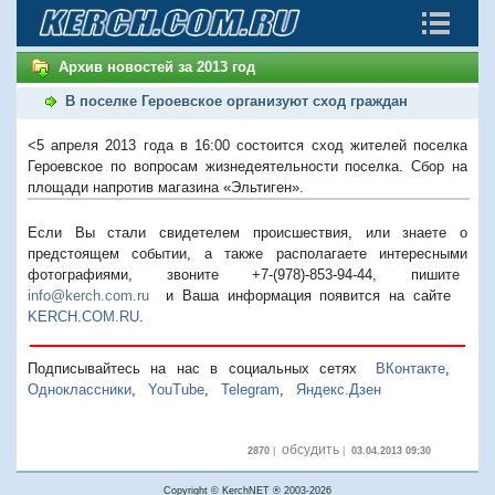
Архив новостей за 2013 год
В поселке Героевское организуют сход граждан
<5 апреля 2013 года в 16:00 состоится сход жителей поселка
Героевское по вопросам жизнедеятельности поселка. Сбор на
площади напротив магазина «Эльтиген».
Если Вы стали свидетелем происшествия, или знаете о
предстоящем событии, а также располагаете интересными
фотографиями, звоните +7-(978)-853-94-44,
пишите
info@kerch.com.ru
и Ваша информация появится на сайте
KERCH.COM.RU
.
Подписывайтесь на нас в социальных сетях
ВКонтакте
,
Одноклассники
,
YouTube
,
Telegram
,
Яндекс.Дзен
обсудить
2870
|
|
03.04.2013 09:30
Copyright © KerchNET ® 2003-2026