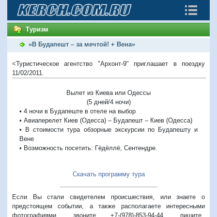
Туризм
«В Будапешт – за мечтой! + Вена»
<Туристическое агентство "Архонт-9" приглашает в поездку
11/02/2011.
Вылет из Киева или Одессы
(5 дней/4 ночи)
• 4 ночи в Будапеште в отеле на выбор
• Авиаперелет Киев (Одесса) – Будапешт – Киев (Одесса)
• В стоимости тура обзорные экскурсии по Будапешту и
Вене
• Возможность посетить: Гёдёллё, Сентендре.
Скачать программу тура
Если Вы стали свидетелем происшествия, или знаете о
предстоящем событии, а также располагаете интересными
фотографиями, звоните +7-(978)-853-94-44,
пишите