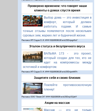
Проверено временем: что говорят наши
клиенты о домах спустя время
Выбор дома — это инвестиция в
комфорт, который должен
работать годами. И самые
точные отзывы появляются после нескольких
суровых зим, жарких лет и будничной жизни.
Реклама: ИП Седов О. И. ИНН 911100036130 erid:2SDnjegnNa7
Эталон статуса и безупречного вкуса
ВАЛЬМА 173 - это проект,
который создан для тех, кто не
идет на компромиссы между
эстетикой и комфортом.
Реклама: ИП Седов О. И. ИНН 911100036130 erid:2SDnjenhKFh
Защитите себя и своих близких
Поклейте противоосколочную
пленку!
Реклама: ООО "Линия СК" ИНН 9111030039 erid:2SDnjcDQahY
Акции на массаж
Массаж — это не только