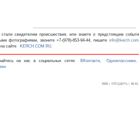
стали свидетелем происшествия, или знаете о предстоящем событии
ыми фотографиями, звоните +7-(978)-853-94-44,
пишите
info@kerch.com
 на сайте
KERCH.COM.RU
.
вайтесь на нас в социальных сетях
ВКонтакте
,
Одноклассники
зен
обсудить
3926
|
|
06.01