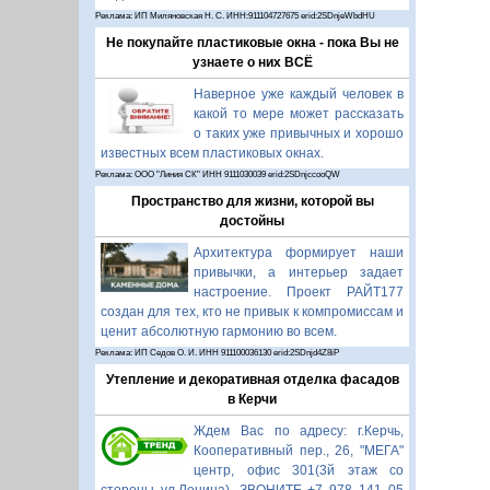
Реклама: ИП Миляновская Н. С. ИНН:911104727675 erid:2SDnjeWbdHU
Не покупайте пластиковые окна - пока Вы не
узнаете о них ВСЁ
Наверное уже каждый человек в
какой то мере может рассказать
о таких уже привычных и хорошо
известных всем пластиковых окнах.
Реклама: ООО "Линия СК" ИНН 9111030039 erid:2SDnjccooQW
Пространство для жизни, которой вы
достойны
Архитектура формирует наши
привычки, а интерьер задает
настроение. Проект РАЙТ177
создан для тех, кто не привык к компромиссам и
ценит абсолютную гармонию во всем.
Реклама: ИП Седов О. И. ИНН 911100036130 erid:2SDnjd4Z8iP
Утепление и декоративная отделка фасадов
в Керчи
Ждем Вас по адресу: г.Керчь,
Кооперативный пер., 26, "МЕГА"
центр, офис 301(3й этаж со