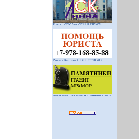
Реклама: ООО "Линия СК" ИНН 9111030039
Реклама: Вандышев А.Н. ИНН 911113162887
Реклама: ИП Миляновская Н. С. ИНН 911104727675