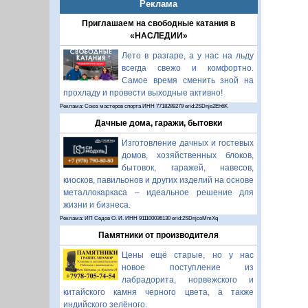
Реклама
Приглашаем на свободные катания в
«НАСЛЕДИИ»
Лето в разгаре, а у нас на льду
всегда свежо и комфортно.
Самое время сменить зной на
прохладу и провести выходные активно!
Реклама: Союз мастеров спорта ИНН 7718289279 erid:2SDnje2Eh6K
Дачные дома, гаражи, бытовки
Изготовление дачных и гостевых
домов, хозяйственных блоков,
бытовок, гаражей, навесов,
киосков, павильонов и других изделий на основе
металлокаркаса – идеальное решение для
жизни и бизнеса.
Реклама: ИП Седов О. И. ИНН 911100036130 erid:2SDnjcoMmXq
Памятники от производителя
Цены ещё старые, но у нас
новое поступление из
лабрадорита, норвежского и
китайского камня черного цвета, а также
индийского зелёного.