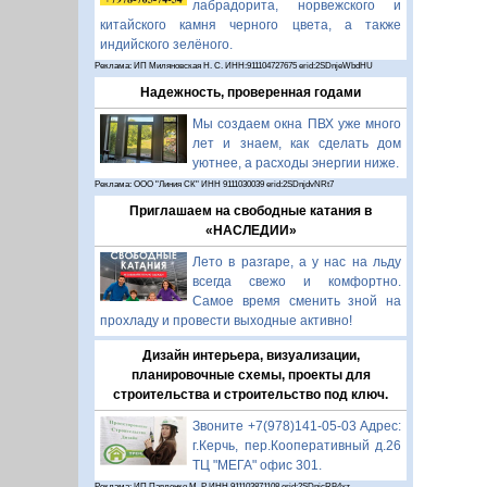
лабрадорита, норвежского и
китайского камня черного цвета, а также
индийского зелёного.
Реклама: ИП Миляновская Н. С. ИНН:911104727675 erid:2SDnjeWbdHU
Надежность, проверенная годами
Мы создаем окна ПВХ уже много
лет и знаем, как сделать дом
уютнее, а расходы энергии ниже.
Реклама: ООО "Линия СК" ИНН 9111030039 erid:2SDnjdvNRt7
Приглашаем на свободные катания в
«НАСЛЕДИИ»
Лето в разгаре, а у нас на льду
всегда свежо и комфортно.
Самое время сменить зной на
прохладу и провести выходные активно!
Дизайн интерьера, визуализации,
планировочные схемы, проекты для
строительства и строительство под ключ.
Звоните +7(978)141-05-03 Адрес:
г.Керчь, пер.Кооперативный д.26
ТЦ "МЕГА" офис 301.
Реклама: ИП Павленко М. Р. ИНН 911103871108 erid:2SDnjcRB4xz