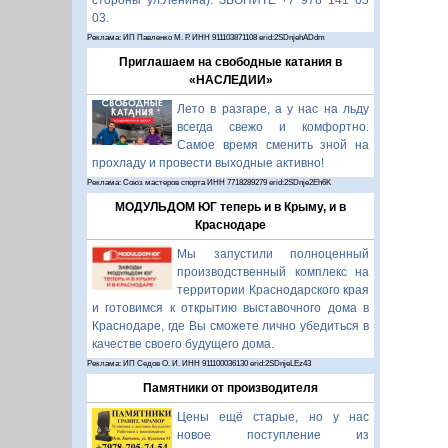
стороны ул.Ленина). ЗВОНИТЕ +7 978 141 05
03.
Реклама: ИП Павленко М. Р. ИНН 911103871108 erid:2SDnjehADdm
Приглашаем на свободные катания в
«НАСЛЕДИИ»
Лето в разгаре, а у нас на льду
всегда свежо и комфортно.
Самое время сменить зной на
прохладу и провести выходные активно!
Реклама: Союз мастеров спорта ИНН 7718289279 erid:2SDnje2Eh6K
МОДУЛЬДОМ ЮГ теперь и в Крыму, и в
Краснодаре
Мы запустили полноценный
производственный комплекс на
территории Краснодарского края
и готовимся к открытию выставочного дома в
Краснодаре, где Вы сможете лично убедиться в
качестве своего будущего дома.
Реклама: ИП Седов О. И. ИНН 911100036130 erid:2SDnjeLEz43
Памятники от производителя
Цены ещё старые, но у нас
новое поступление из