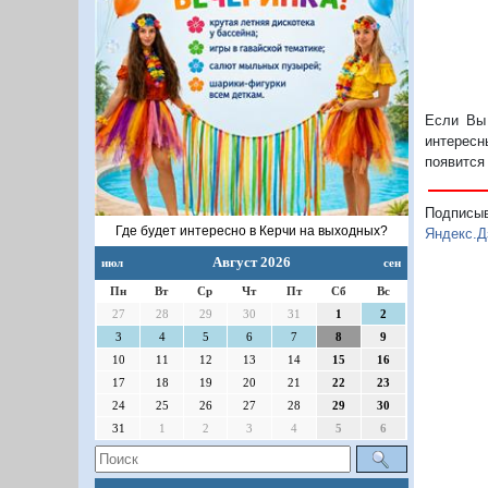
Если Вы 
интересн
появится
Подписы
Где будет интересно в Керчи на выходных?
Яндекс.Д
Август 2026
июл
сен
Пн
Вт
Ср
Чт
Пт
Сб
Вс
27
28
29
30
31
1
2
3
4
5
6
7
8
9
10
11
12
13
14
15
16
17
18
19
20
21
22
23
24
25
26
27
28
29
30
31
1
2
3
4
5
6