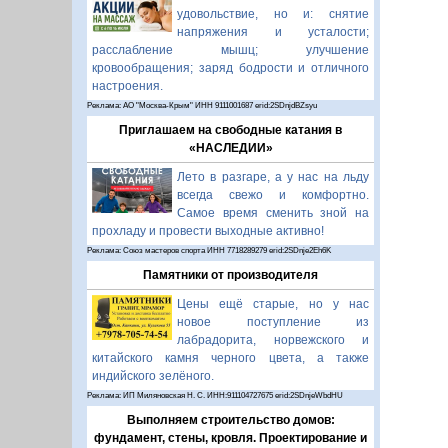
удовольствие, но и: снятие
напряжения и усталости;
расслабление мышц; улучшение
кровообращения; заряд бодрости и отличного
настроения.
Реклама: АО "Москва-Крым" ИНН 9111001687 erid:2SDnjdBZsyu
Приглашаем на свободные катания в
«НАСЛЕДИИ»
Лето в разгаре, а у нас на льду
всегда свежо и комфортно.
Самое время сменить зной на
прохладу и провести выходные активно!
Реклама: Союз мастеров спорта ИНН 7718289279 erid:2SDnje2Eh6K
Памятники от производителя
Цены ещё старые, но у нас
новое поступление из
лабрадорита, норвежского и
китайского камня черного цвета, а также
индийского зелёного.
Реклама: ИП Миляновская Н. С. ИНН:911104727675 erid:2SDnjeWbdHU
Выполняем строительство домов:
фундамент, стены, кровля. Проектирование и