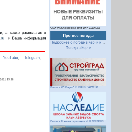
ООО "Мультисервисные сети" ИНН 9111001888
, а также располагаете
Прогноз погоды
.ru
и Ваша информация
Подробнее о погоде в Керчи на 2 недели
Погода в Керчи
,
YouTube
,
Telegram
,
.2011 15:38
Реклама: ИП Седов О. И. ИНН 911100036130
Реклама: Союз мастеров спорта ИНН 7718289279