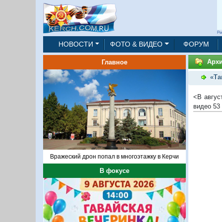
Ре
НОВОСТИ
ФОТО & ВИДЕО
ФОРУМ
Архи
Главное
«Та
<В авгус
видео 53
Вражеский дрон попал в многоэтажку в Керчи
В фокусе