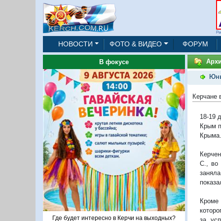
Ре
НОВОСТИ
ФОТО & ВИДЕО
ФОРУМ
Архи
В фокусе
Юны
Керчане 
18-19 
Крым п
Крыма
Керчен
С., во
заняла
показа
Кроме 
которо
Где будет интересно в Керчи на выходных?
за ус