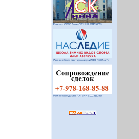
Реклама: ООО "Линия СК" ИНН 9111030039
Реклама: Союз мастеров спорта ИНН 7718289279
Реклама: Вандышев А.Н. ИНН 911113162887