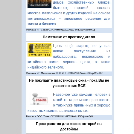
домов, хозяйственных блоков,
бытовок, гаражей, навесов,
киосков, павильонов и других изделий на основе
металлокаркаса – идеальное решение для
жизни и бизнеса.
Реклама: ИП Седов О. И. ИНН 911100036130 erid:2SDnjcoMmXq
Памятники от производителя
Цены ещё старые, но у нас
новое поступление из
лабрадорита, норвежского и
китайского камня черного цвета, а также
индийского зелёного.
Реклама: ИП Миляновская Н. С. ИНН:911104727675 erid:2SDnjeWbdHU
Не покупайте пластиковые окна - пока Вы не
узнаете о них ВСЁ
Наверное уже каждый человек в
какой то мере может рассказать
о таких уже привычных и хорошо
известных всем пластиковых окнах.
Реклама: ООО "Линия СК" ИНН 9111030039 erid:2SDnjccooQW
Пространство для жизни, которой вы
достойны