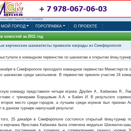
клама: ООО "Линия СК" ИНН 9111030039
МОЙ ГОРОД
ГОРСПРАВКА
О ПРОЕКТЕ
в новостей за 2011 год
е керченские шахматисты привезли награды из Симферополя
выступили в командном первенстве по шахматам и открытом блиц-турни
декабря в Симферополе проходило командное первенство Министерств о
о шахматам среди школьников. В первенстве приняли участие 24 кома
.
скую команду представили четыре игрока: Друбич А., Кабанова Я., Ла
 главе с тренерами Борщовым А.А. и Бабич И. В результате соревн
 второе место среди городов, а лучшим среди игроков был признан А
л в данном турнире наилучший результат.
того, 25 декабря в Симферополе состоялся открытый блиц-турнир п
го керчанка Ярослава Кабанова была отмечена медалью Шахматно-ша
пешные достижения в турнирах и соревнованиях разного уровня 2