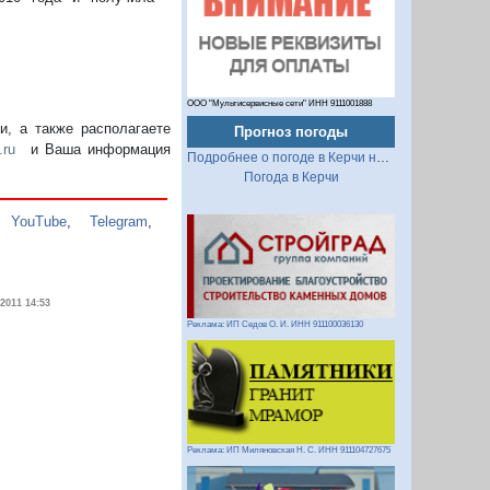
ООО "Мультисервисные сети" ИНН 9111001888
, а также располагаете
Прогноз погоды
.ru
и Ваша информация
Подробнее о погоде в Керчи на 2 недели
Погода в Керчи
,
YouTube
,
Telegram
,
.2011 14:53
Реклама: ИП Седов О. И. ИНН 911100036130
Реклама: ИП Миляновская Н. С. ИНН 911104727675