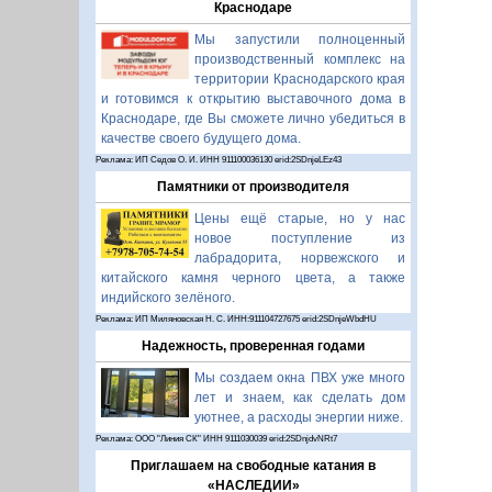
Краснодаре
Мы запустили полноценный
производственный комплекс на
территории Краснодарского края
и готовимся к открытию выставочного дома в
Краснодаре, где Вы сможете лично убедиться в
качестве своего будущего дома.
Реклама: ИП Седов О. И. ИНН 911100036130 erid:2SDnjeLEz43
Памятники от производителя
Цены ещё старые, но у нас
новое поступление из
лабрадорита, норвежского и
китайского камня черного цвета, а также
индийского зелёного.
Реклама: ИП Миляновская Н. С. ИНН:911104727675 erid:2SDnjeWbdHU
Надежность, проверенная годами
Мы создаем окна ПВХ уже много
лет и знаем, как сделать дом
уютнее, а расходы энергии ниже.
Реклама: ООО "Линия СК" ИНН 9111030039 erid:2SDnjdvNRt7
Приглашаем на свободные катания в
«НАСЛЕДИИ»