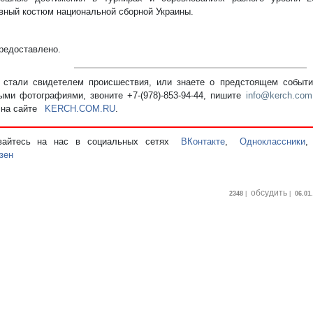
вный костюм национальной сборной Украины.
редоставлено.
стали свидетелем происшествия, или знаете о предстоящем событии
ыми фотографиями, звоните +7-(978)-853-94-44,
пишите
info@kerch.com
 на сайте
KERCH.COM.RU
.
вайтесь на нас в социальных сетях
ВКонтакте
,
Одноклассники
зен
обсудить
2348
|
|
06.01