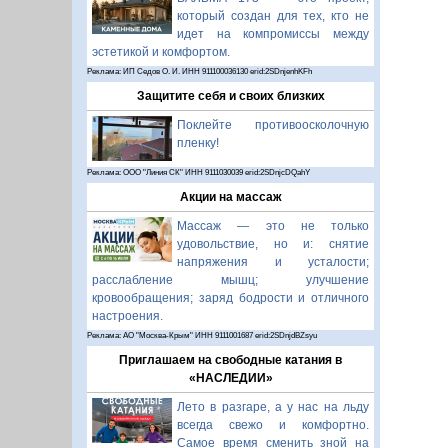
который создан для тех, кто не
идет на компромиссы между
эстетикой и комфортом.
Реклама: ИП Седов О. И. ИНН 911100036130 erid:2SDnjenhKFh
Защитите себя и своих близких
Поклейте противоосколочную
пленку!
Реклама: ООО "Линия СК" ИНН 9111030039 erid:2SDnjcDQahY
Акции на массаж
Массаж — это не только
удовольствие, но и: снятие
напряжения и усталости;
расслабление мышц; улучшение
кровообращения; заряд бодрости и отличного
настроения.
Реклама: АО "Москва-Крым" ИНН 9111001687 erid:2SDnjdBZsyu
Приглашаем на свободные катания в
«НАСЛЕДИИ»
Лето в разгаре, а у нас на льду
всегда свежо и комфортно.
Самое время сменить зной на