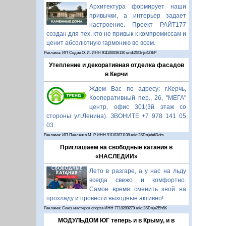
Архитектура формирует наши
привычки, а интерьер задает
настроение. Проект РАЙТ177
создан для тех, кто не привык к компромиссам и
ценит абсолютную гармонию во всем.
Реклама: ИП Седов О. И. ИНН 911100036130 erid:2SDnjd4Z8iP
Утепление и декоративная отделка фасадов
в Керчи
Ждем Вас по адресу: г.Керчь,
Кооперативный пер., 26, "МЕГА"
центр, офис 301(3й этаж со
стороны ул.Ленина). ЗВОНИТЕ +7 978 141 05
03.
Реклама: ИП Павленко М. Р. ИНН 911103871108 erid:2SDnjehADdm
Приглашаем на свободные катания в
«НАСЛЕДИИ»
Лето в разгаре, а у нас на льду
всегда свежо и комфортно.
Самое время сменить зной на
прохладу и провести выходные активно!
Реклама: Союз мастеров спорта ИНН 7718289279 erid:2SDnje2Eh6K
МОДУЛЬДОМ ЮГ теперь и в Крыму, и в