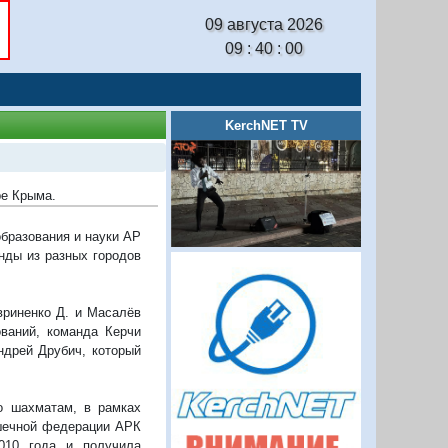
09 августа 2026
09 : 40 : 01
KerchNET TV
ре Крыма.
бразования и науки АР
нды из разных городов
вриненко Д. и Масалёв
ований, команда Керчи
ндрей Друбич, который
о шахматам, в рамках
шечной федерации АРК
010 года и получила