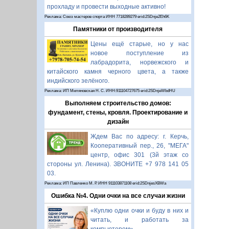
прохладу и провести выходные активно!
Реклама: Союз мастеров спорта ИНН 7718289279 erid:2SDnje2Eh6K
Памятники от производителя
Цены ещё старые, но у нас
новое поступление из
лабрадорита, норвежского и
китайского камня черного цвета, а также
индийского зелёного.
Реклама: ИП Миляновская Н. С. ИНН:911104727675 erid:2SDnjeWbdHU
Выполняем строительство домов:
фундамент, стены, кровля. Проектирование и
дизайн
Ждем Вас по адресу: г. Керчь,
Кооперативный пер., 26, "МЕГА"
центр, офис 301 (3й этаж со
стороны ул. Ленина). ЗВОНИТЕ +7 978 141 05
03.
Реклама: ИП Павленко М. Р. ИНН 911103871108 erid:2SDnjesXBWa
Ошибка №4. Одни очки на все случаи жизни
«Куплю одни очки и буду в них и
читать, и работать за
компьютером».