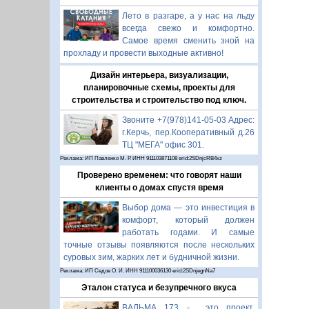
Лето в разгаре, а у нас на льду
всегда свежо и комфортно.
Самое время сменить зной на
прохладу и провести выходные активно!
Дизайн интерьера, визуализации,
планировочные схемы, проекты для
строительства и строительство под ключ.
Звоните +7(978)141-05-03 Адрес:
г.Керчь, пер.Кооперативный д.26
ТЦ "МЕГА" офис 301.
Реклама: ИП Павленко М. Р. ИНН 911103871108 erid:2SDnjcRB4xz
Проверено временем: что говорят наши
клиенты о домах спустя время
Выбор дома — это инвестиция в
комфорт, который должен
работать годами. И самые
точные отзывы появляются после нескольких
суровых зим, жарких лет и будничной жизни.
Реклама: ИП Седов О. И. ИНН 911100036130 erid:2SDnjegnNa7
Эталон статуса и безупречного вкуса
ВАЛЬМА 173 - это проект,