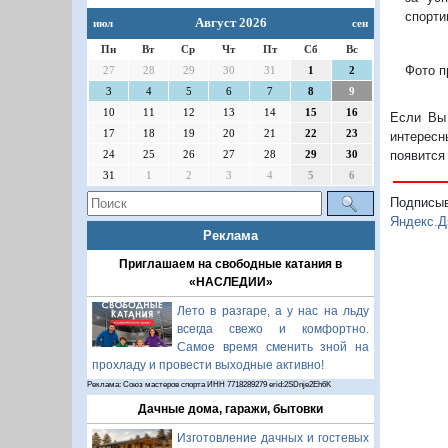
спорти
Август 2026
июл
сен
Пн
Вт
Ср
Чт
Пт
Сб
Вс
Фото п
27
28
29
30
31
1
2
3
4
5
6
7
8
9
10
11
12
13
14
15
16
Если Вы 
17
18
19
20
21
22
23
интересн
24
25
26
27
28
29
30
появится
31
1
2
3
4
5
6
Подписы
Яндекс.Д
Реклама
Приглашаем на свободные катания в
«НАСЛЕДИИ»
Лето в разгаре, а у нас на льду
всегда свежо и комфортно.
Самое время сменить зной на
прохладу и провести выходные активно!
Реклама: Союз мастеров спорта ИНН 7718289279 erid:2SDnje2Eh6K
Дачные дома, гаражи, бытовки
Изготовление дачных и гостевых