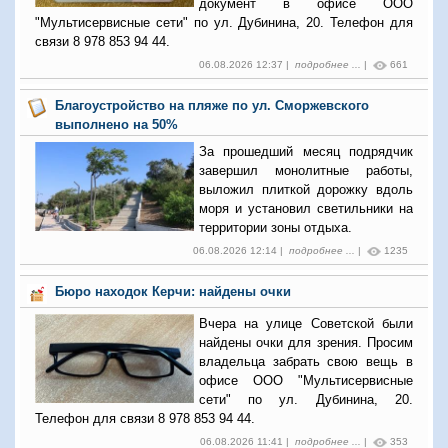
документ в офисе ООО
"Мультисервисные сети" по ул. Дубинина, 20. Телефон для
связи 8 978 853 94 44.
06.08.2026 12:37 |
подробнее ...
|
661
Благоустройство на пляже по ул. Сморжевского
выполнено на 50%
За прошедший месяц подрядчик
завершил монолитные работы,
выложил плиткой дорожку вдоль
моря и установил светильники на
территории зоны отдыха.
06.08.2026 12:14 |
подробнее ...
|
1235
Бюро находок Керчи: найдены очки
Вчера на улице Советской были
найдены очки для зрения. Просим
владельца забрать свою вещь в
офисе ООО "Мультисервисные
сети" по ул. Дубинина, 20.
Телефон для связи 8 978 853 94 44.
06.08.2026 11:41 |
подробнее ...
|
353