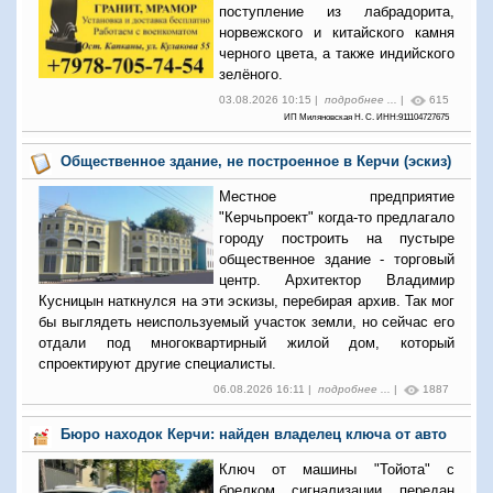
поступление из лабрадорита,
норвежского и китайского камня
черного цвета, а также индийского
зелёного.
03.08.2026 10:15 |
подробнее ...
|
615
ИП Миляновская Н. С. ИНН:911104727675
Общественное здание, не построенное в Керчи (эскиз)
Местное предприятие
"Керчьпроект" когда-то предлагало
городу построить на пустыре
общественное здание - торговый
центр. Архитектор Владимир
Кусницын наткнулся на эти эскизы, перебирая архив. Так мог
бы выглядеть неиспользуемый участок земли, но сейчас его
отдали под многоквартирный жилой дом, который
спроектируют другие специалисты.
06.08.2026 16:11 |
подробнее ...
|
1887
Бюро находок Керчи: найден владелец ключа от авто
Ключ от машины "Тойота" с
брелком сигнализации передан