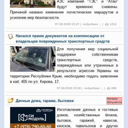
АЗС компаний "ТЭС" и "Атан"
будут временно снижены.
Причиной названо изменение логистических маршрутов и
усиление мер безопасности.
07.08.2026 15:37 |
подробнее ...
|
1216
Начался прием документов на компенсацию от
владельцев поврежденных транспортных средств
Для получения мер социальной
поддержки собственникам
транспортных средств,
повреждённых или утраченных в
результате агрессии Украины на
территории Республики Крым, необходимо подать заявление
в каб. 405 по ул. Кирова, 17.
07.08.2026 15:30 |
подробнее ...
|
696
РЕКЛАМА:
Дачные дома, гаражи, бытовки
2SDnjcoMmXq
Изготовление дачных и гостевых
домов, хозяйственных блоков,
бытовок, гаражей, навесов,
киосков, павильонов и других