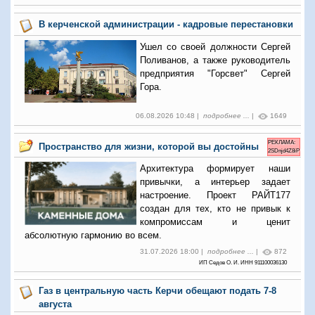
В керченской администрации - кадровые перестановки
Ушел со своей должности Сергей
Поливанов, а также руководитель
предприятия "Горсвет" Сергей
Гора.
06.08.2026 10:48 |
подробнее ...
|
1649
РЕКЛАМА:
Пространство для жизни, которой вы достойны
2SDnjd4Z8iP
Архитектура формирует наши
привычки, а интерьер задает
настроение. Проект РАЙТ177
создан для тех, кто не привык к
компромиссам и ценит
абсолютную гармонию во всем.
31.07.2026 18:00 |
подробнее ...
|
872
ИП Седов О. И. ИНН 911100036130
Газ в центральную часть Керчи обещают подать 7-8
августа