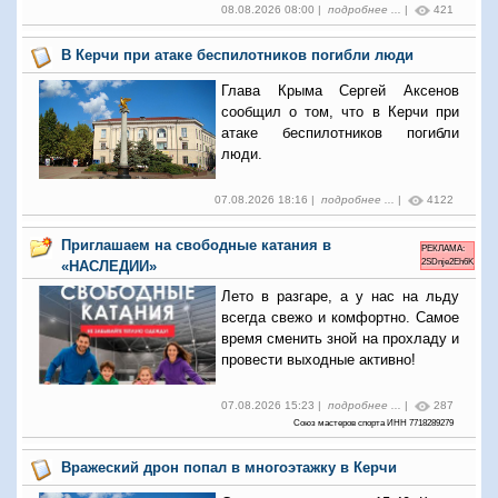
08.08.2026 08:00 |
подробнее ...
|
421
В Керчи при атаке беспилотников погибли люди
Глава Крыма Сергей Аксенов
сообщил о том, что в Керчи при
атаке беспилотников погибли
люди.
07.08.2026 18:16 |
подробнее ...
|
4122
Приглашаем на свободные катания в
РЕКЛАМА:
2SDnje2Eh6K
«НАСЛЕДИИ»
Лето в разгаре, а у нас на льду
всегда свежо и комфортно. Самое
время сменить зной на прохладу и
провести выходные активно!
07.08.2026 15:23 |
подробнее ...
|
287
Союз мастеров спорта ИНН 7718289279
Вражеский дрон попал в многоэтажку в Керчи