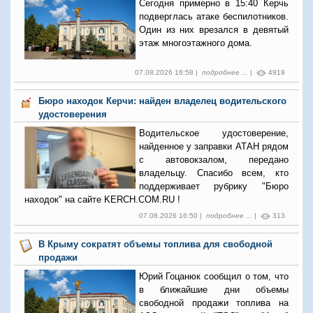
Сегодня примерно в 15:40 Керчь
подверглась атаке беспилотников.
Один из них врезался в девятый
этаж многоэтажного дома.
07.08.2026 16:58 |
подробнее ...
|
4919
Бюро находок Керчи: найден владелец водительского
удостоверения
Водительское удостоверение,
найденное у заправки АТАН рядом
с автовокзалом, передано
владельцу. Спасибо всем, кто
поддерживает рубрику "Бюро
находок" на сайте KERCH.COM.RU !
07.08.2026 16:50 |
подробнее ...
|
313
В Крыму сократят объемы топлива для свободной
продажи
Юрий Гоцанюк сообщил о том, что
в ближайшие дни объемы
свободной продажи топлива на