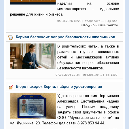
изделий на основе
металлокаркаса – идеальное
решение для жизни и бизнеса.
05.08.2026 18:29 |
подробнее ...
|
556
ИП Седов О. И. ИНН 911100036130
Керчан беспокоит вопрос безопасности школьников
В родительских чатах, а также в
различных группах социальных
сетей и мессенджеров активно
обсуждается вопрос обеспечения
безопасности школьников.
07.08.2026 12:34 |
подробнее ...
|
1409
Бюро находок Керчи: найдено удостоверение
Удостоверение на имя Чертьянина
Александра Евстафьевна надено
на улице. Просим владелицу
забрать свои документы в офисе
ООО "Мультисервисные сети" по
ул. Дубинина, 20. Телефон для связи 8 978 853 94 44.