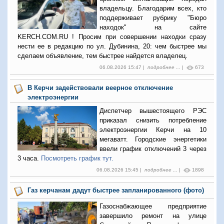
владельцу. Благодарим всех, кто
поддерживает рубрику "Бюро
находок" на сайте
KERCH.COM.RU ! Просим при совершении находки сразу
нести ее в редакцию по ул. Дубинина, 20: чем быстрее мы
сделаем объявление, тем быстрее найдется владелец.
06.08.2026 15:47 |
подробнее ...
|
673
В Керчи задействовали веерное отключение
электроэнергии
Диспетчер вышестоящего РЭС
приказал снизить потребление
электроэнергии Керчи на 10
мегаватт. Городские энергетики
ввели график отключений 3 через
3 часа.
Посмотреть график тут.
06.08.2026 15:45 |
подробнее ...
|
1898
Газ керчанам дадут быстрее запланированного (фото)
Газоснабжающее предприятие
завершило ремонт на улице