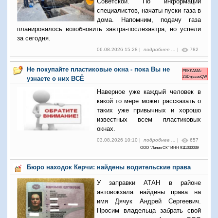
Советской. По информации
специалистов, начаты пуски газа в
дома. Напомним, подачу газа
планировалось возобновить завтра-послезавтра, но успели
за сегодня.
06.08.2026 15:28 |
подробнее ...
|
782
Не покупайте пластиковые окна - пока Вы не
РЕКЛАМА:
2SDnjccooQW
узнаете о них ВСЁ
Наверное уже каждый человек в
какой то мере может рассказать о
таких уже привычных и хорошо
известных всем пластиковых
окнах.
03.08.2026 10:10 |
подробнее ...
|
657
ООО "Линия СК" ИНН 9111030039
Бюро находок Керчи: найдены водительские права
У заправки АТАН в районе
автовокзала найдены права на
имя Дячук Андрей Сергеевич.
Просим владельца забрать свой