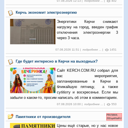
07.08.2026 12:13 |
подробнее ...
|
402
Керчь экономит электроэнергию
Энергетики Керчи снижают
нагрузку на город, введен график
отключения электроэнергии 3
через 3 часа.
07.08.2026 11:51 |
подробнее ...
|
1451
Где будет интересно в Керчи на выходных?
Сайт KERCH.COM.RU собрал для
вас мероприятия,
запланированные в Керчи в
ближайшую пятницу, а также
субботу и воскресенье. Если мы
забыли о каком-то, просим написать об этом в комментариях.
07.08.2026 10:00 |
подробнее ...
|
553
РЕКЛАМА:
Памятники от производителя
2SDnjeWbdHU
Цены ещё старые, но у нас новое