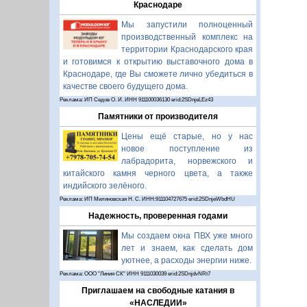
Краснодаре
Мы запустили полноценный
производственный комплекс на
территории Краснодарского края
и готовимся к открытию выставочного дома в
Краснодаре, где Вы сможете лично убедиться в
качестве своего будущего дома.
Реклама: ИП Седов О. И. ИНН 911100036130 erid:2SDnjeLEz43
Памятники от производителя
Цены ещё старые, но у нас
новое поступление из
лабрадорита, норвежского и
китайского камня черного цвета, а также
индийского зелёного.
Реклама: ИП Миляновская Н. С. ИНН:911104727675 erid:2SDnjeWbdHU
Надежность, проверенная годами
Мы создаем окна ПВХ уже много
лет и знаем, как сделать дом
уютнее, а расходы энергии ниже.
Реклама: ООО "Линия СК" ИНН 9111030039 erid:2SDnjdvNRt7
Приглашаем на свободные катания в
«НАСЛЕДИИ»