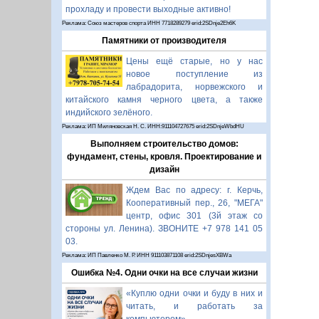
прохладу и провести выходные активно!
Реклама: Союз мастеров спорта ИНН 7718289279 erid:2SDnje2Eh6K
Памятники от производителя
Цены ещё старые, но у нас
новое поступление из
лабрадорита, норвежского и
китайского камня черного цвета, а также
индийского зелёного.
Реклама: ИП Миляновская Н. С. ИНН:911104727675 erid:2SDnjeWbdHU
Выполняем строительство домов:
фундамент, стены, кровля. Проектирование и
дизайн
Ждем Вас по адресу: г. Керчь,
Кооперативный пер., 26, "МЕГА"
центр, офис 301 (3й этаж со
стороны ул. Ленина). ЗВОНИТЕ +7 978 141 05
03.
Реклама: ИП Павленко М. Р. ИНН 911103871108 erid:2SDnjesXBWa
Ошибка №4. Одни очки на все случаи жизни
«Куплю одни очки и буду в них и
читать, и работать за
компьютером».