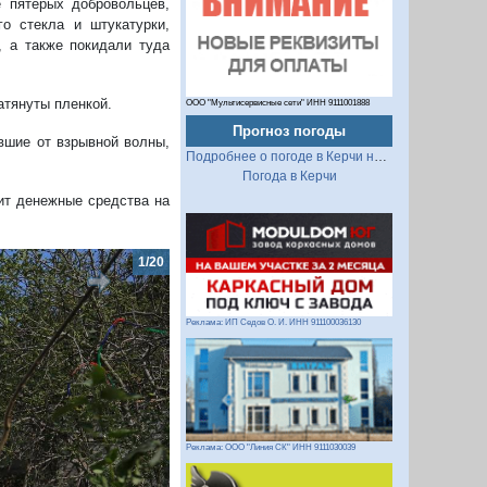
 пятерых добровольцев,
го стекла и штукатурки,
, а также покидали туда
атянуты пленкой.
ООО "Мультисервисные сети" ИНН 9111001888
Прогноз погоды
вшие от взрывной волны,
Подробнее о погоде в Керчи на 2 недели
Погода в Керчи
ит денежные средства на
2/20
Реклама: ИП Седов О. И. ИНН 911100036130
Реклама: ООО "Линия СК" ИНН 9111030039
Следующий