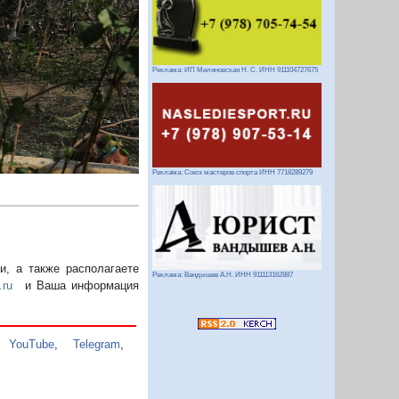
Реклама: ИП Миляновская Н. С. ИНН 911104727675
Реклама: Союз мастеров спорта ИНН 7718289279
, а также располагаете
Реклама: Вандышев А.Н. ИНН 911113162887
.ru
и Ваша информация
,
YouTube
,
Telegram
,