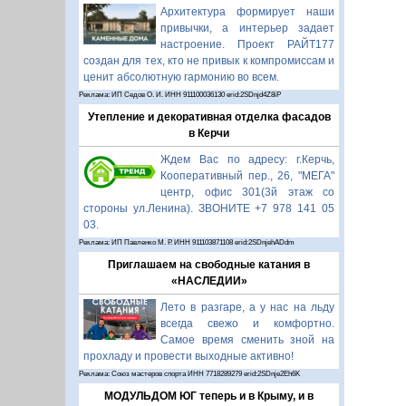
Архитектура формирует наши
привычки, а интерьер задает
настроение. Проект РАЙТ177
создан для тех, кто не привык к компромиссам и
ценит абсолютную гармонию во всем.
Реклама: ИП Седов О. И. ИНН 911100036130 erid:2SDnjd4Z8iP
Утепление и декоративная отделка фасадов
в Керчи
Ждем Вас по адресу: г.Керчь,
Кооперативный пер., 26, "МЕГА"
центр, офис 301(3й этаж со
стороны ул.Ленина). ЗВОНИТЕ +7 978 141 05
03.
Реклама: ИП Павленко М. Р. ИНН 911103871108 erid:2SDnjehADdm
Приглашаем на свободные катания в
«НАСЛЕДИИ»
Лето в разгаре, а у нас на льду
всегда свежо и комфортно.
Самое время сменить зной на
прохладу и провести выходные активно!
Реклама: Союз мастеров спорта ИНН 7718289279 erid:2SDnje2Eh6K
МОДУЛЬДОМ ЮГ теперь и в Крыму, и в