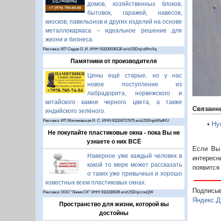
домов, хозяйственных блоков,
бытовок, гаражей, навесов,
киосков, павильонов и других изделий на основе
металлокаркаса – идеальное решение для
жизни и бизнеса.
Реклама: ИП Седов О. И. ИНН 911100036130 erid:2SDnjcoMmXq
Памятники от производителя
Цены ещё старые, но у нас
новое поступление из
лабрадорита, норвежского и
китайского камня черного цвета, а также
Связанн
индийского зелёного.
Реклама: ИП Миляновская Н. С. ИНН:911104727675 erid:2SDnjeWbdHU
•
Ну
Не покупайте пластиковые окна - пока Вы не
узнаете о них ВСЁ
Если Вы 
Наверное уже каждый человек в
интересн
какой то мере может рассказать
появится
о таких уже привычных и хорошо
известных всем пластиковых окнах.
Подписы
Реклама: ООО "Линия СК" ИНН 9111030039 erid:2SDnjccooQW
Яндекс.Д
Пространство для жизни, которой вы
достойны