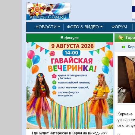
Ре
НОВОСТИ
ФОТО & ВИДЕО
ФОРУМ
Горо
В фокусе
Кер
Керчане
указанно
откликну
Где будет интересно в Керчи на выходных?