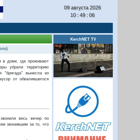
09 августа 2026
10 : 49 : 07
KerchNET TV
ото)
и в доме, где проживают
еры убрали территорию
я "бригада" вынесла из
мусор от обвалившегося
звонили весь вечер по
ем звонившим за то, что