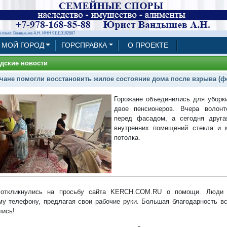
клама: Вандышев А.Н. ИНН 911113162887
МОЙ ГОРОД
ГОРСПРАВКА
О ПРОЕКТЕ
дские новости
чане помогли восстановить жилое состояние дома после взрыва (ф
Горожане объединились для уборк
двое пенсионеров. Вчера волонт
перед фасадом, а сегодня друга
внутренних помещений стекла и 
потолка.
 откликнулись на просьбу сайта KERCH.COM.RU о помощи. Люди 
му телефону, предлагая свои рабочие руки. Большая благодарность вс
лись!