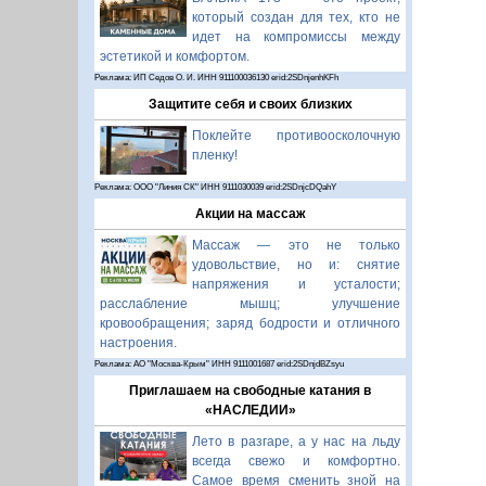
который создан для тех, кто не
идет на компромиссы между
эстетикой и комфортом.
Реклама: ИП Седов О. И. ИНН 911100036130 erid:2SDnjenhKFh
Защитите себя и своих близких
Поклейте противоосколочную
пленку!
Реклама: ООО "Линия СК" ИНН 9111030039 erid:2SDnjcDQahY
Акции на массаж
Массаж — это не только
удовольствие, но и: снятие
напряжения и усталости;
расслабление мышц; улучшение
кровообращения; заряд бодрости и отличного
настроения.
Реклама: АО "Москва-Крым" ИНН 9111001687 erid:2SDnjdBZsyu
Приглашаем на свободные катания в
«НАСЛЕДИИ»
Лето в разгаре, а у нас на льду
всегда свежо и комфортно.
Самое время сменить зной на