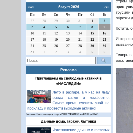
Утром бр
приступи
Август 2026
июл
сен
трусили 
Пн
Вт
Ср
Чт
Пт
Сб
Вс
обрезки 
27
28
29
30
31
1
2
3
4
5
6
7
8
9
Кстати, с
10
11
12
13
14
15
16
Интересн
17
18
19
20
21
22
23
вызванно
24
25
26
27
28
29
30
31
1
2
3
4
5
6
Теперь в
восстано
Реклама
Приглашаем на свободные катания в
«НАСЛЕДИИ»
Лето в разгаре, а у нас на льду
всегда свежо и комфортно.
Самое время сменить зной на
прохладу и провести выходные активно!
Реклама: Союз мастеров спорта ИНН 7718289279 erid:2SDnje2Eh6K
Дачные дома, гаражи, бытовки
Изготовление дачных и гостевых
П