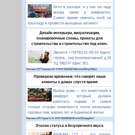
Лето в разгаре, а у нас на льду
всегда свежо и комфортно.
Самое время сменить зной на
прохладу и провести выходные активно!
Дизайн интерьера, визуализации,
планировочные схемы, проекты для
строительства и строительство под ключ.
Звоните +7(978)141-05-03 Адрес:
г.Керчь, пер.Кооперативный д.26
ТЦ "МЕГА" офис 301.
Реклама: ИП Павленко М. Р. ИНН 911103871108 erid:2SDnjcRB4xz
Проверено временем: что говорят наши
клиенты о домах спустя время
Выбор дома — это инвестиция в
комфорт, который должен
работать годами. И самые
точные отзывы появляются после нескольких
суровых зим, жарких лет и будничной жизни.
Реклама: ИП Седов О. И. ИНН 911100036130 erid:2SDnjegnNa7
Эталон статуса и безупречного вкуса
ВАЛЬМА 173 - это проект,