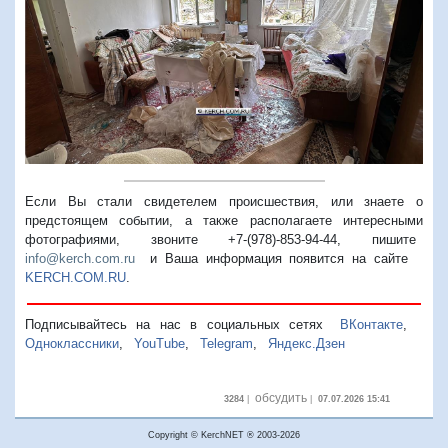
Если Вы стали свидетелем происшествия, или знаете о
предстоящем событии, а также располагаете интересными
фотографиями, звоните +7-(978)-853-94-44,
пишите
info@kerch.com.ru
и Ваша информация появится на сайте
KERCH.COM.RU
.
Подписывайтесь на нас в социальных сетях
ВКонтакте
,
Одноклассники
,
YouTube
,
Telegram
,
Яндекс.Дзен
обсудить
3284
|
|
07.07.2026 15:41
Copyright © KerchNET ® 2003-2026