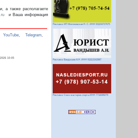
, а также располагаете
.ru
и Ваша информация
Реклама: ИП Миляновская Н. С. ИНН 911104727675
,
YouTube
,
Telegram
,
.2026 10:05
Реклама: Вандышев А.Н. ИНН 911113162887
Реклама: Союз мастеров спорта ИНН 7718289279