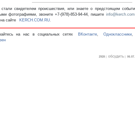
стали свидетелем происшествия, или знаете о предстоящем событии
ыми фотографиями, звоните +7-(978)-853-94-44,
пишите
info@kerch.com
 на сайте
KERCH.COM.RU
.
вайтесь на нас в социальных сетях
ВКонтакте
,
Одноклассники
зен
обсудить
2928
|
|
06.07