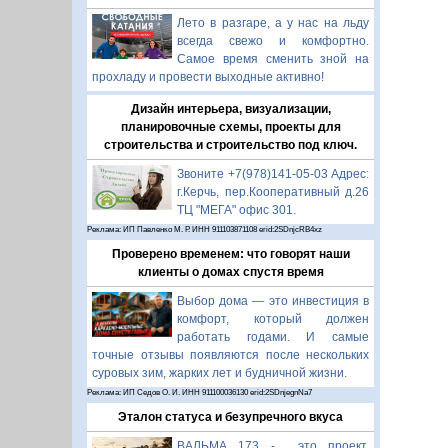
Лето в разгаре, а у нас на льду
всегда свежо и комфортно.
Самое время сменить зной на
прохладу и провести выходные активно!
Дизайн интерьера, визуализации,
планировочные схемы, проекты для
строительства и строительство под ключ.
Звоните +7(978)141-05-03 Адрес:
г.Керчь, пер.Кооперативный д.26
ТЦ "МЕГА" офис 301.
Реклама: ИП Павленко М. Р. ИНН 911103871108 erid:2SDnjcRB4xz
Проверено временем: что говорят наши
клиенты о домах спустя время
Выбор дома — это инвестиция в
комфорт, который должен
работать годами. И самые
точные отзывы появляются после нескольких
суровых зим, жарких лет и будничной жизни.
Реклама: ИП Седов О. И. ИНН 911100036130 erid:2SDnjegnNa7
Эталон статуса и безупречного вкуса
ВАЛЬМА 173 - это проект,