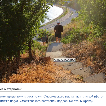
редыдущий
ые материалы:
оменадную зону пляжа по ул. Сморжевского выстилают плиткой (фото)
 пляже по ул. Сморжевского построили подпорные стены (фото)