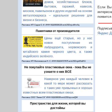
домов, хозяйственных блоков,
бытовок, гаражей, навесов,
Если Вы 
киосков, павильонов и других изделий на основе
интересн
металлокаркаса – идеальное решение для
появится
жизни и бизнеса.
Реклама: ИП Седов О. И. ИНН 911100036130 erid:2SDnjcoMmXq
Подписы
Памятники от производителя
Яндекс.Д
Цены ещё старые, но у нас
новое поступление из
лабрадорита, норвежского и
китайского камня черного цвета, а также
индийского зелёного.
Реклама: ИП Миляновская Н. С. ИНН:911104727675 erid:2SDnjeWbdHU
Не покупайте пластиковые окна - пока Вы не
узнаете о них ВСЁ
Наверное уже каждый человек в
какой то мере может рассказать
о таких уже привычных и хорошо
известных всем пластиковых окнах.
Реклама: ООО "Линия СК" ИНН 9111030039 erid:2SDnjccooQW
Пространство для жизни, которой вы
достойны