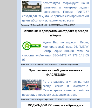
Архитектура формирует наши
привычки, а интерьер задает
настроение. Проект РАЙТ177
создан для тех, кто не привык к компромиссам и
ценит абсолютную гармонию во всем.
Реклама: ИП Седов О. И. ИНН 911100036130 erid:2SDnjd4Z8iP
Утепление и декоративная отделка фасадов
в Керчи
Ждем Вас по адресу: г.Керчь,
Кооперативный пер., 26, "МЕГА"
центр, офис 301(3й этаж со
стороны ул.Ленина). ЗВОНИТЕ +7 978 141 05
03.
Реклама: ИП Павленко М. Р. ИНН 911103871108 erid:2SDnjehADdm
Приглашаем на свободные катания в
«НАСЛЕДИИ»
Лето в разгаре, а у нас на льду
всегда свежо и комфортно.
Самое время сменить зной на
прохладу и провести выходные активно!
Реклама: Союз мастеров спорта ИНН 7718289279 erid:2SDnje2Eh6K
МОДУЛЬДОМ ЮГ теперь и в Крыму, и в