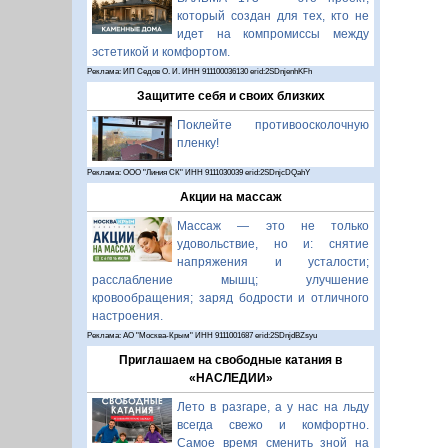
который создан для тех, кто не
идет на компромиссы между
эстетикой и комфортом.
Реклама: ИП Седов О. И. ИНН 911100036130 erid:2SDnjenhKFh
Защитите себя и своих близких
Поклейте противоосколочную
пленку!
Реклама: ООО "Линия СК" ИНН 9111030039 erid:2SDnjcDQahY
Акции на массаж
Массаж — это не только
удовольствие, но и: снятие
напряжения и усталости;
расслабление мышц; улучшение
кровообращения; заряд бодрости и отличного
настроения.
Реклама: АО "Москва-Крым" ИНН 9111001687 erid:2SDnjdBZsyu
Приглашаем на свободные катания в
«НАСЛЕДИИ»
Лето в разгаре, а у нас на льду
всегда свежо и комфортно.
Самое время сменить зной на