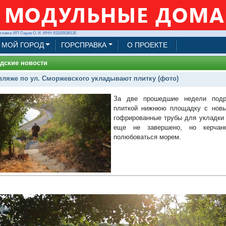
клама: ИП Седов О. И. ИНН 911100036130
МОЙ ГОРОД
ГОРСПРАВКА
О ПРОЕКТЕ
дские новости
пляже по ул. Сморжевского укладывают плитку (фото)
За две прошедшие недели подр
плиткой нижнюю площадку с новы
гофрированные трубы для укладки 
еще не завершено, но керчан
полюбоваться морем.
1/18