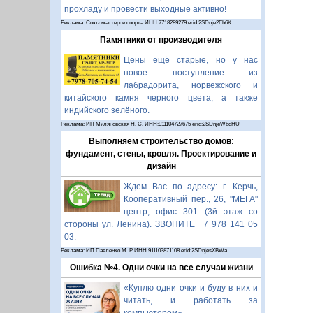
прохладу и провести выходные активно!
Реклама: Союз мастеров спорта ИНН 7718289279 erid:2SDnje2Eh6K
Памятники от производителя
Цены ещё старые, но у нас
новое поступление из
лабрадорита, норвежского и
китайского камня черного цвета, а также
индийского зелёного.
Реклама: ИП Миляновская Н. С. ИНН:911104727675 erid:2SDnjeWbdHU
Выполняем строительство домов:
фундамент, стены, кровля. Проектирование и
дизайн
Ждем Вас по адресу: г. Керчь,
Кооперативный пер., 26, "МЕГА"
центр, офис 301 (3й этаж со
стороны ул. Ленина). ЗВОНИТЕ +7 978 141 05
03.
Реклама: ИП Павленко М. Р. ИНН 911103871108 erid:2SDnjesXBWa
Ошибка №4. Одни очки на все случаи жизни
«Куплю одни очки и буду в них и
читать, и работать за
компьютером».