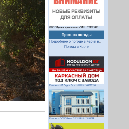
ООО "Мультисервисные сети" ИНН 9111001888
Прогноз погоды
Подробнее о погоде в Керчи на 2 недели
Следующий
Погода в Керчи
Реклама: ИП Седов О. И. ИНН 911100036130
Реклама: ООО "Линия СК" ИНН 9111030039