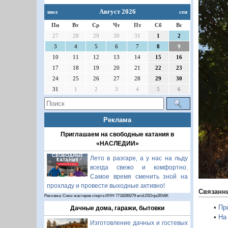
Август 2026
июл
сен
Пн
Вт
Ср
Чт
Пт
Сб
Вс
27
28
29
30
31
1
2
3
4
5
6
7
8
9
10
11
12
13
14
15
16
17
18
19
20
21
22
23
П
24
25
26
27
28
29
30
31
1
2
3
4
5
6
Реклама
Приглашаем на свободные катания в
«НАСЛЕДИИ»
Лето в разгаре, а у нас на льду
всегда свежо и комфортно.
Самое время сменить зной на
прохладу и провести выходные активно!
Связанн
Реклама: Союз мастеров спорта ИНН 7718289279 erid:2SDnje2Eh6K
•
Пр
Дачные дома, гаражи, бытовки
•
На
Изготовление дачных и гостевых