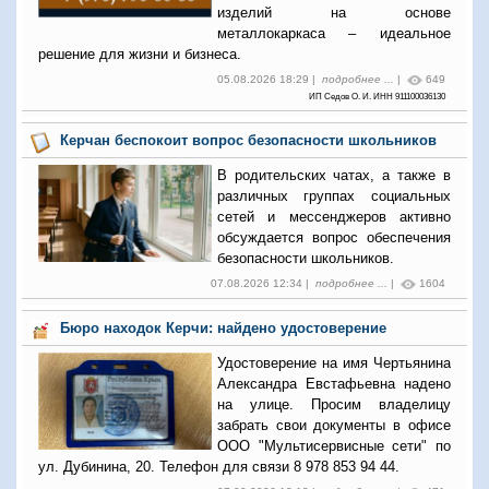
изделий на основе
металлокаркаса – идеальное
решение для жизни и бизнеса.
05.08.2026 18:29 |
подробнее ...
|
649
ИП Седов О. И. ИНН 911100036130
Керчан беспокоит вопрос безопасности школьников
В родительских чатах, а также в
различных группах социальных
сетей и мессенджеров активно
обсуждается вопрос обеспечения
безопасности школьников.
07.08.2026 12:34 |
подробнее ...
|
1604
Бюро находок Керчи: найдено удостоверение
Удостоверение на имя Чертьянина
Александра Евстафьевна надено
на улице. Просим владелицу
забрать свои документы в офисе
ООО "Мультисервисные сети" по
ул. Дубинина, 20. Телефон для связи 8 978 853 94 44.