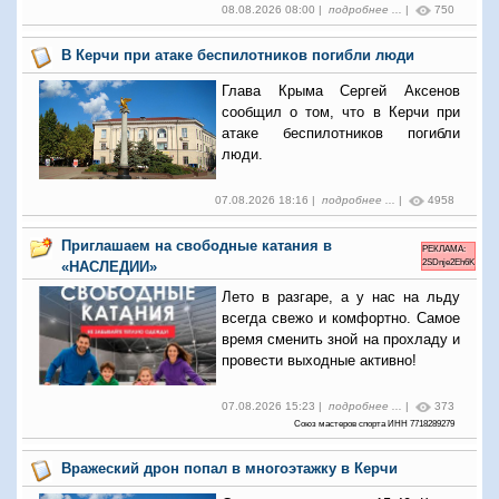
08.08.2026 08:00 |
подробнее ...
|
750
В Керчи при атаке беспилотников погибли люди
Глава Крыма Сергей Аксенов
сообщил о том, что в Керчи при
атаке беспилотников погибли
люди.
07.08.2026 18:16 |
подробнее ...
|
4958
Приглашаем на свободные катания в
РЕКЛАМА:
2SDnje2Eh6K
«НАСЛЕДИИ»
Лето в разгаре, а у нас на льду
всегда свежо и комфортно. Самое
время сменить зной на прохладу и
провести выходные активно!
07.08.2026 15:23 |
подробнее ...
|
373
Союз мастеров спорта ИНН 7718289279
Вражеский дрон попал в многоэтажку в Керчи