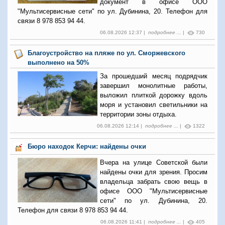
документ в офисе ООО
"Мультисервисные сети" по ул. Дубинина, 20. Телефон для
связи 8 978 853 94 44.
06.08.2026 12:37 |
подробнее ...
|
730
Благоустройство на пляже по ул. Сморжевского
выполнено на 50%
За прошедший месяц подрядчик
завершил монолитные работы,
выложил плиткой дорожку вдоль
моря и установил светильники на
территории зоны отдыха.
06.08.2026 12:14 |
подробнее ...
|
1322
Бюро находок Керчи: найдены очки
Вчера на улице Советской были
найдены очки для зрения. Просим
владельца забрать свою вещь в
офисе ООО "Мультисервисные
сети" по ул. Дубинина, 20.
Телефон для связи 8 978 853 94 44.
06.08.2026 11:41 |
подробнее ...
|
405