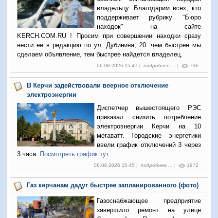
владельцу. Благодарим всех, кто
поддерживает рубрику "Бюро
находок" на сайте
KERCH.COM.RU ! Просим при совершении находки сразу
нести ее в редакцию по ул. Дубинина, 20: чем быстрее мы
сделаем объявление, тем быстрее найдется владелец.
06.08.2026 15:47 |
подробнее ...
|
736
В Керчи задействовали веерное отключение
электроэнергии
Диспетчер вышестоящего РЭС
приказал снизить потребление
электроэнергии Керчи на 10
мегаватт. Городские энергетики
ввели график отключений 3 через
3 часа.
Посмотреть график тут.
06.08.2026 15:45 |
подробнее ...
|
1972
Газ керчанам дадут быстрее запланированного (фото)
Газоснабжающее предприятие
завершило ремонт на улице