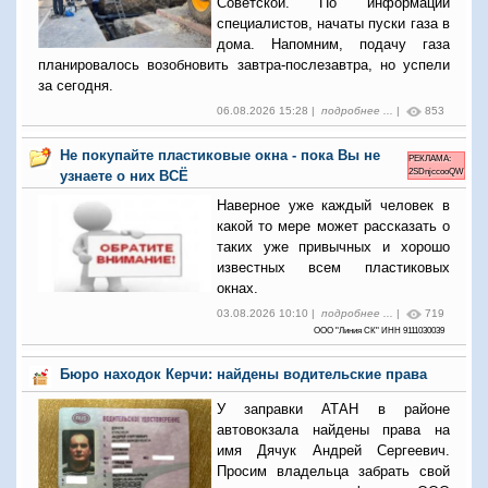
Советской. По информации
специалистов, начаты пуски газа в
дома. Напомним, подачу газа
планировалось возобновить завтра-послезавтра, но успели
за сегодня.
06.08.2026 15:28 |
подробнее ...
|
853
Не покупайте пластиковые окна - пока Вы не
РЕКЛАМА:
2SDnjccooQW
узнаете о них ВСЁ
Наверное уже каждый человек в
какой то мере может рассказать о
таких уже привычных и хорошо
известных всем пластиковых
окнах.
03.08.2026 10:10 |
подробнее ...
|
719
ООО "Линия СК" ИНН 9111030039
Бюро находок Керчи: найдены водительские права
У заправки АТАН в районе
автовокзала найдены права на
имя Дячук Андрей Сергеевич.
Просим владельца забрать свой