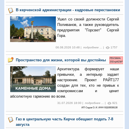
В керченской администрации - кадровые перестановки
Ушел со своей должности Сергей
Поливанов, а также руководитель
предприятия "Горсвет" Сергей
Гора.
06.08.2026 10:48 |
подробнее ...
|
1757
РЕКЛАМА:
Пространство для жизни, которой вы достойны
2SDnjd4Z8iP
Архитектура формирует наши
привычки, а интерьер задает
настроение. Проект РАЙТ177
создан для тех, кто не привык к
компромиссам и ценит
абсолютную гармонию во всем.
31.07.2026 18:00 |
подробнее ...
|
921
ИП Седов О. И. ИНН 911100036130
Газ в центральную часть Керчи обещают подать 7-8
августа