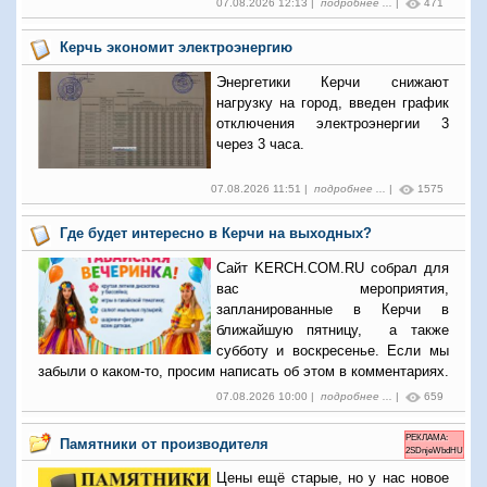
07.08.2026 12:13 |
подробнее ...
|
471
Керчь экономит электроэнергию
Энергетики Керчи снижают
нагрузку на город, введен график
отключения электроэнергии 3
через 3 часа.
07.08.2026 11:51 |
подробнее ...
|
1575
Где будет интересно в Керчи на выходных?
Сайт KERCH.COM.RU собрал для
вас мероприятия,
запланированные в Керчи в
ближайшую пятницу, а также
субботу и воскресенье. Если мы
забыли о каком-то, просим написать об этом в комментариях.
07.08.2026 10:00 |
подробнее ...
|
659
РЕКЛАМА:
Памятники от производителя
2SDnjeWbdHU
Цены ещё старые, но у нас новое