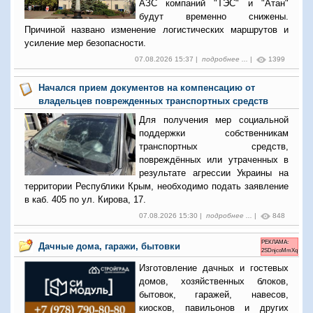
АЗС компаний "ТЭС" и "Атан"
будут временно снижены.
Причиной названо изменение логистических маршрутов и
усиление мер безопасности.
07.08.2026 15:37 |
подробнее ...
|
1399
Начался прием документов на компенсацию от
владельцев поврежденных транспортных средств
Для получения мер социальной
поддержки собственникам
транспортных средств,
повреждённых или утраченных в
результате агрессии Украины на
территории Республики Крым, необходимо подать заявление
в каб. 405 по ул. Кирова, 17.
07.08.2026 15:30 |
подробнее ...
|
848
РЕКЛАМА:
Дачные дома, гаражи, бытовки
2SDnjcoMmXq
Изготовление дачных и гостевых
домов, хозяйственных блоков,
бытовок, гаражей, навесов,
киосков, павильонов и других