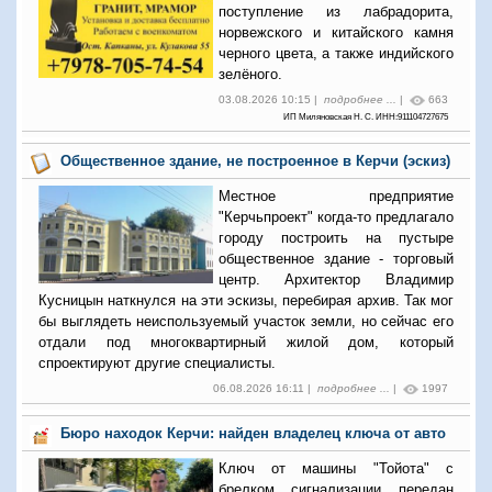
поступление из лабрадорита,
норвежского и китайского камня
черного цвета, а также индийского
зелёного.
03.08.2026 10:15 |
подробнее ...
|
663
ИП Миляновская Н. С. ИНН:911104727675
Общественное здание, не построенное в Керчи (эскиз)
Местное предприятие
"Керчьпроект" когда-то предлагало
городу построить на пустыре
общественное здание - торговый
центр. Архитектор Владимир
Кусницын наткнулся на эти эскизы, перебирая архив. Так мог
бы выглядеть неиспользуемый участок земли, но сейчас его
отдали под многоквартирный жилой дом, который
спроектируют другие специалисты.
06.08.2026 16:11 |
подробнее ...
|
1997
Бюро находок Керчи: найден владелец ключа от авто
Ключ от машины "Тойота" с
брелком сигнализации передан