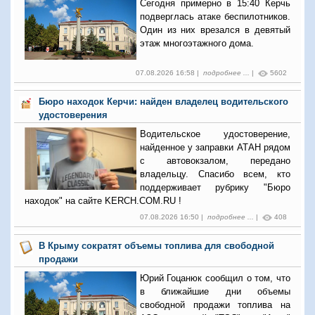
Сегодня примерно в 15:40 Керчь
подверглась атаке беспилотников.
Один из них врезался в девятый
этаж многоэтажного дома.
07.08.2026 16:58 |
подробнее ...
|
5602
Бюро находок Керчи: найден владелец водительского
удостоверения
Водительское удостоверение,
найденное у заправки АТАН рядом
с автовокзалом, передано
владельцу. Спасибо всем, кто
поддерживает рубрику "Бюро
находок" на сайте KERCH.COM.RU !
07.08.2026 16:50 |
подробнее ...
|
408
В Крыму сократят объемы топлива для свободной
продажи
Юрий Гоцанюк сообщил о том, что
в ближайшие дни объемы
свободной продажи топлива на