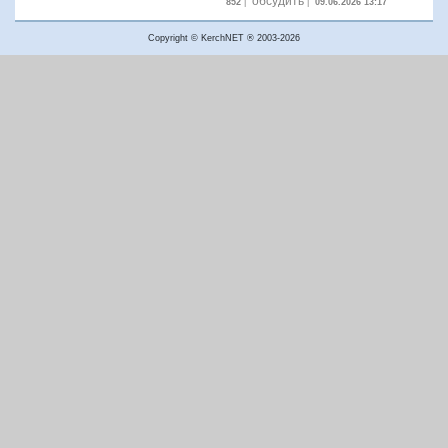
обсудить
852
|
|
09.06.2026 13:17
Copyright © KerchNET ® 2003-2026