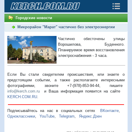
Городские новости
Микрорайон "Марат" частично без электроэнергии
Частично обесточены улицы
Ворошилова, Буденного.
Планируемое время восстановления
электроснабжения - 3 часа.
Если Вы стали свидетелем происшествия, или знаете о
предстоящем событии, а также располагаете интересными
фотографиями, звоните +7-(978)-853-94-44,
пишите
info@kerch.com.ru
и Ваша информация появится на сайте
KERCH.COM.RU
.
Подписывайтесь на нас в социальных сетях
ВКонтакте
,
Одноклассники
,
YouTube
,
Telegram
,
Яндекс.Дзен