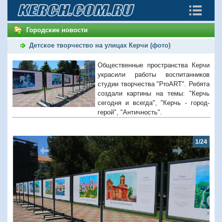
Городские новости
Детское творчество на улицах Керчи (фото)
Общественные пространства Керчи
украсили работы воспитанников
студии творчества "ProART". Ребята
создали картины на темы: "Керчь
сегодня и всегда", "Керчь - город-
герой", "Античность".
1/24
Предыдущий
Следую