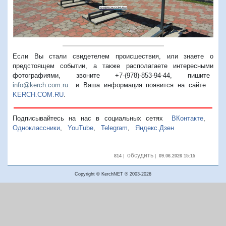
Если Вы стали свидетелем происшествия, или знаете о
предстоящем событии, а также располагаете интересными
фотографиями, звоните +7-(978)-853-94-44,
пишите
info@kerch.com.ru
и Ваша информация появится на сайте
KERCH.COM.RU
.
Подписывайтесь на нас в социальных сетях
ВКонтакте
,
Одноклассники
,
YouTube
,
Telegram
,
Яндекс.Дзен
обсудить
814
|
|
09.06.2026 15:15
Copyright © KerchNET ® 2003-2026