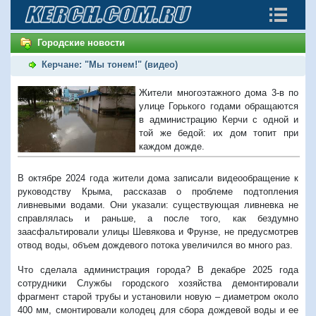
Городские новости
Керчане: "Мы тонем!" (видео)
Жители многоэтажного дома 3-в по
улице Горького годами обращаются
в администрацию Керчи с одной и
той же бедой: их дом топит при
каждом дожде.
В октябре 2024 года жители дома записали видеообращение к
руководству Крыма, рассказав о проблеме подтопления
ливневыми водами. Они указали: существующая ливневка не
справлялась и раньше, а после того, как бездумно
заасфальтировали улицы Шевякова и Фрунзе, не предусмотрев
отвод воды, объем дождевого потока увеличился во много раз.
Что сделала администрация города? В декабре 2025 года
сотрудники Службы городского хозяйства демонтировали
фрагмент старой трубы и установили новую – диаметром около
400 мм, смонтировали колодец для сбора дождевой воды и ее