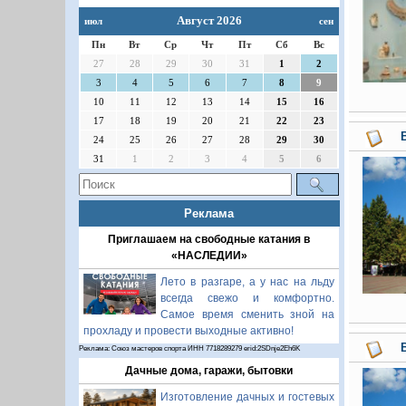
Август 2026
июл
сен
Пн
Вт
Ср
Чт
Пт
Сб
Вс
27
28
29
30
31
1
2
3
4
5
6
7
8
9
10
11
12
13
14
15
16
17
18
19
20
21
22
23
24
25
26
27
28
29
30
31
1
2
3
4
5
6
Реклама
Приглашаем на свободные катания в
«НАСЛЕДИИ»
Лето в разгаре, а у нас на льду
всегда свежо и комфортно.
Самое время сменить зной на
прохладу и провести выходные активно!
Реклама: Союз мастеров спорта ИНН 7718289279 erid:2SDnje2Eh6K
Дачные дома, гаражи, бытовки
Изготовление дачных и гостевых