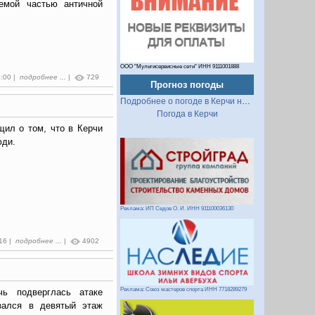
емой частью античной
ООО "Мультисервисные сети" ИНН 9111001888
8:00 |
подробнее ...
|
729
Прогноз погоды
Подробнее о погоде в Керчи на 2 недели
Погода в Керчи
щил о том, что в Керчи
юди.
Реклама: ИП Седов О. И. ИНН 911100036130
:16 |
подробнее ...
|
4902
Реклама: Союз мастеров спорта ИНН 7718289279
чь подверглась атаке
зался в девятый этаж