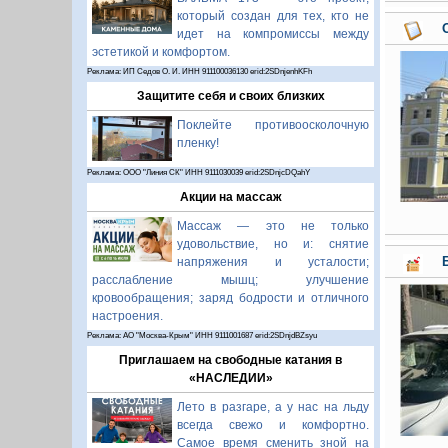
который создан для тех, кто не
идет на компромиссы между
эстетикой и комфортом.
Реклама: ИП Седов О. И. ИНН 911100036130 erid:2SDnjenhKFh
Защитите себя и своих близких
Поклейте противоосколочную
пленку!
Реклама: ООО "Линия СК" ИНН 9111030039 erid:2SDnjcDQahY
Акции на массаж
Массаж — это не только
удовольствие, но и: снятие
напряжения и усталости;
расслабление мышц; улучшение
кровообращения; заряд бодрости и отличного
настроения.
Реклама: АО "Москва-Крым" ИНН 9111001687 erid:2SDnjdBZsyu
Приглашаем на свободные катания в
«НАСЛЕДИИ»
Лето в разгаре, а у нас на льду
всегда свежо и комфортно.
Самое время сменить зной на