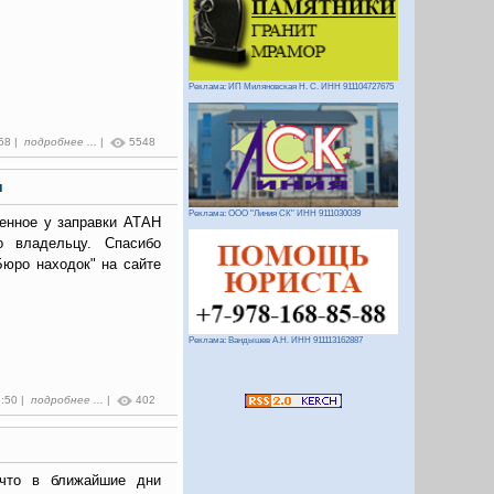
Реклама: ИП Миляновская Н. С. ИНН 911104727675
:58 |
подробнее ...
|
5548
я
Реклама: ООО "Линия СК" ИНН 9111030039
денное у заправки АТАН
о владельцу. Спасибо
Бюро находок" на сайте
Реклама: Вандышев А.Н. ИНН 911113162887
6:50 |
подробнее ...
|
402
что в ближайшие дни