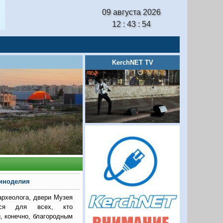
09 августа 2026
12 : 43 : 56
KerchNET TV
виноделия
 археолога, двери Музея
утся для всех, кто
и, конечно, благородным