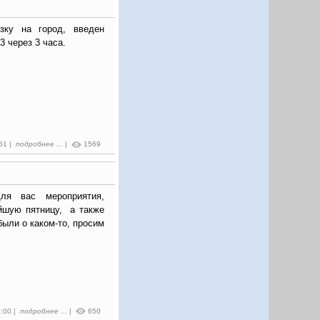
зку на город, введен
3 через 3 часа.
:51 |
подробнее ...
|
1569
я вас мероприятия,
йшую пятницу, а также
были о каком-то, просим
0:00 |
подробнее ...
|
650