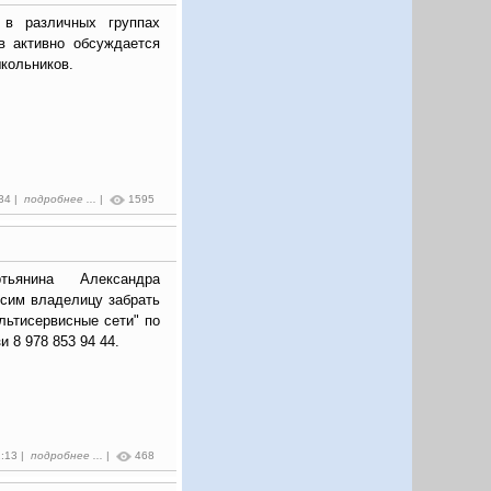
 в различных группах
в активно обсуждается
школьников.
:34 |
подробнее ...
|
1595
ьянина Александра
осим владелицу забрать
ьтисервисные сети" по
и 8 978 853 94 44.
2:13 |
подробнее ...
|
468