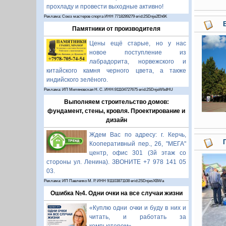
прохладу и провести выходные активно!
Реклама: Союз мастеров спорта ИНН 7718289279 erid:2SDnje2Eh6K
Памятники от производителя
Цены ещё старые, но у нас
новое поступление из
лабрадорита, норвежского и
китайского камня черного цвета, а также
индийского зелёного.
Реклама: ИП Миляновская Н. С. ИНН:911104727675 erid:2SDnjeWbdHU
Выполняем строительство домов:
фундамент, стены, кровля. Проектирование и
дизайн
Ждем Вас по адресу: г. Керчь,
Кооперативный пер., 26, "МЕГА"
центр, офис 301 (3й этаж со
стороны ул. Ленина). ЗВОНИТЕ +7 978 141 05
03.
Реклама: ИП Павленко М. Р. ИНН 911103871108 erid:2SDnjesXBWa
Ошибка №4. Одни очки на все случаи жизни
«Куплю одни очки и буду в них и
читать, и работать за
компьютером».