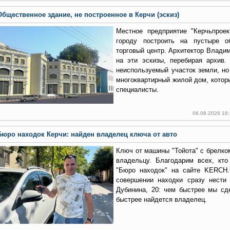
Общественное здание, не построенное в Керчи (эскиз)
Местное предприятие "Керчьпроек
городу построить на пустыре о
торговый центр. Архитектор Влади
на эти эскизы, перебирая архив.
неиспользуемый участок земли, но
многоквартирный жилой дом, котор
специалисты.
06.08.2026 16
Бюро находок Керчи: найден владелец ключа от авто
Ключ от машины "Тойота" с брелко
владельцу. Благодарим всех, кто
"Бюро находок" на сайте KERCH
совершении находки сразу нести
Дубинина, 20: чем быстрее мы сд
быстрее найдется владелец.