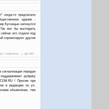
т" когда-то предлагало
бщественное здание -
мир Кусницын наткнулся
 Так мог бы выглядеть
 сейчас его отдали под
ый спроектируют другие
:11 |
подробнее ...
|
1987
м сигнализации передан
 поддерживает рубрику
.COM.RU ! Просим при
 ее в редакцию по ул.
елаем объявление, тем