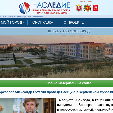
клама: Союз мастеров спорта ИНН 7718289279
МОЙ ГОРОД
ГОРСПРАВКА
О ПРОЕКТЕ
КЕРЧЬ - ЭТО МОЙ ГОРОД
Новые материалы на сайте
Археолог Александр Бутягин проведет лекцию в керченском музее 
14 августа 2026 года, в канун Дня
виноделия Боспора распахн
интересуется историей, культурой 