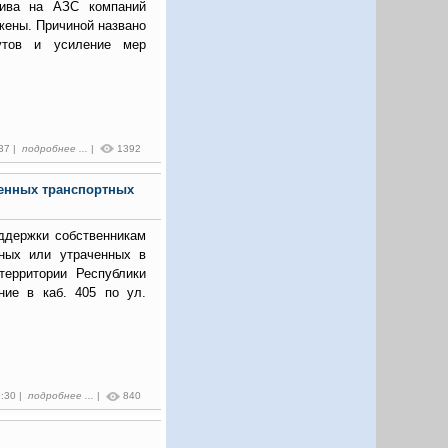
лива на АЗС компаний
жены. Причиной названо
рутов и усиление мер
:37 |
подробнее ...
|
1392
енных транспортных
ддержки собственникам
нных или утраченных в
территории Республики
ние в каб. 405 по ул.
5:30 |
подробнее ...
|
840