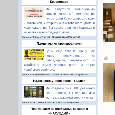
Краснодаре
Мы запустили полноценный
производственный комплекс на
территории Краснодарского края
и готовимся к открытию выставочного дома в
Краснодаре, где Вы сможете лично убедиться в
качестве своего будущего дома.
Реклама: ИП Седов О. И. ИНН 911100036130 erid:2SDnjeLEz43
Памятники от производителя
Цены ещё старые, но у нас
новое поступление из
лабрадорита, норвежского и
китайского камня черного цвета, а также
индийского зелёного.
Реклама: ИП Миляновская Н. С. ИНН:911104727675 erid:2SDnjeWbdHU
Надежность, проверенная годами
Мы создаем окна ПВХ уже много
лет и знаем, как сделать дом
уютнее, а расходы энергии ниже.
Реклама: ООО "Линия СК" ИНН 9111030039 erid:2SDnjdvNRt7
Приглашаем на свободные катания в
«НАСЛЕДИИ»