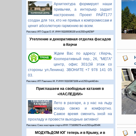
Архитектура формирует наши
привычки, а интерьер задает
настроение. Проект РАЙТ177
создан для тех, кто не привык к компромиссам и
ценит абсолютную гармонию во всем.
Реклама: ИП Седов О. И. ИНН 911100036130 erid:2SDnjd4Z8iP
Утепление и декоративная отделка фасадов
в Керчи
Ждем Вас по адресу: г.Керчь,
Кооперативный пер., 26, "МЕГА"
центр, офис 301(3й этаж со
стороны ул.Ленина). ЗВОНИТЕ +7 978 141 05
03.
Реклама: ИП Павленко М. Р. ИНН 911103871108 erid:2SDnjehADdm
Приглашаем на свободные катания в
«НАСЛЕДИИ»
Лето в разгаре, а у нас на льду
всегда свежо и комфортно.
Самое время сменить зной на
прохладу и провести выходные активно!
Реклама: Союз мастеров спорта ИНН 7718289279 erid:2SDnje2Eh6K
МОДУЛЬДОМ ЮГ теперь и в Крыму, и в