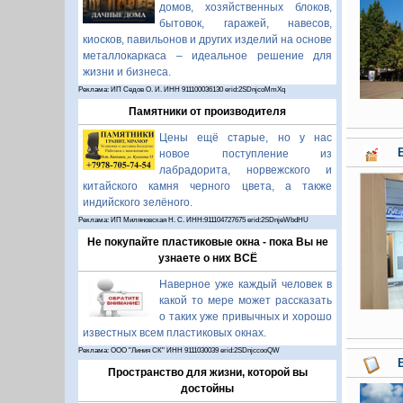
домов, хозяйственных блоков,
бытовок, гаражей, навесов,
киосков, павильонов и других изделий на основе
металлокаркаса – идеальное решение для
жизни и бизнеса.
Реклама: ИП Седов О. И. ИНН 911100036130 erid:2SDnjcoMmXq
Памятники от производителя
Цены ещё старые, но у нас
новое поступление из
лабрадорита, норвежского и
китайского камня черного цвета, а также
индийского зелёного.
Реклама: ИП Миляновская Н. С. ИНН:911104727675 erid:2SDnjeWbdHU
Не покупайте пластиковые окна - пока Вы не
узнаете о них ВСЁ
Наверное уже каждый человек в
какой то мере может рассказать
о таких уже привычных и хорошо
известных всем пластиковых окнах.
Реклама: ООО "Линия СК" ИНН 9111030039 erid:2SDnjccooQW
Пространство для жизни, которой вы
достойны