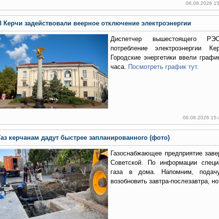
06.08.2026 1
В Керчи задействовали веерное отключение электроэнергии
Диспетчер вышестоящего РЭ
потребление электроэнергии К
Городские энергетики ввели графи
часа.
Посмотреть график тут.
06.08.2026 15
Газ керчанам дадут быстрее запланированного (фото)
Газоснабжающее предприятие заве
Советской. По информации специ
газа в дома. Напомним, подач
возобновить завтра-послезавтра, но