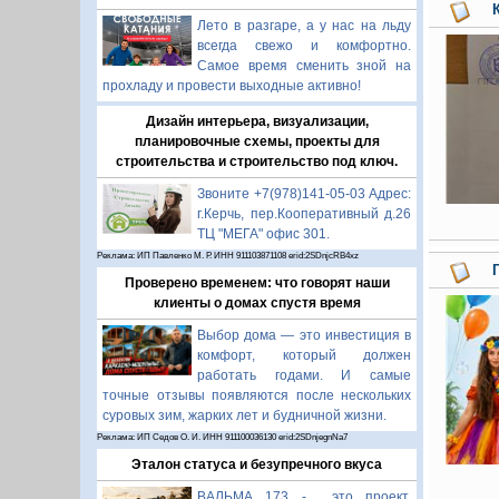
Лето в разгаре, а у нас на льду
всегда свежо и комфортно.
Самое время сменить зной на
прохладу и провести выходные активно!
Дизайн интерьера, визуализации,
планировочные схемы, проекты для
строительства и строительство под ключ.
Звоните +7(978)141-05-03 Адрес:
г.Керчь, пер.Кооперативный д.26
ТЦ "МЕГА" офис 301.
Реклама: ИП Павленко М. Р. ИНН 911103871108 erid:2SDnjcRB4xz
Проверено временем: что говорят наши
клиенты о домах спустя время
Выбор дома — это инвестиция в
комфорт, который должен
работать годами. И самые
точные отзывы появляются после нескольких
суровых зим, жарких лет и будничной жизни.
Реклама: ИП Седов О. И. ИНН 911100036130 erid:2SDnjegnNa7
Эталон статуса и безупречного вкуса
ВАЛЬМА 173 - это проект,