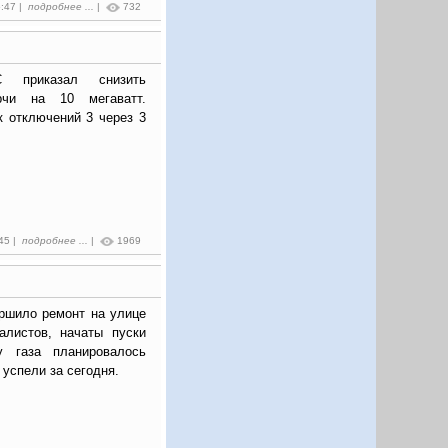
5:47 |
подробнее ...
|
732
С приказал снизить
ерчи на 10 мегаватт.
к отключений 3 через 3
:45 |
подробнее ...
|
1969
ршило ремонт на улице
алистов, начаты пуски
у газа планировалось
 успели за сегодня.