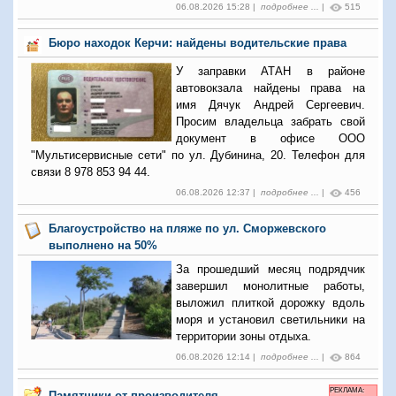
06.08.2026 15:28 |
подробнее ...
|
515
Бюро находок Керчи: найдены водительские права
У заправки АТАН в районе
автовокзала найдены права на
имя Дячук Андрей Сергеевич.
Просим владельца забрать свой
документ в офисе ООО
"Мультисервисные сети" по ул. Дубинина, 20. Телефон для
связи 8 978 853 94 44.
06.08.2026 12:37 |
подробнее ...
|
456
Благоустройство на пляже по ул. Сморжевского
выполнено на 50%
За прошедший месяц подрядчик
завершил монолитные работы,
выложил плиткой дорожку вдоль
моря и установил светильники на
территории зоны отдыха.
06.08.2026 12:14 |
подробнее ...
|
864
РЕКЛАМА:
Памятники от производителя