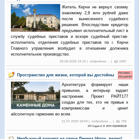
Житель Керчи не вернул своему
знакомому 2,8 млн рублей даже
после вынесенного судебного
решения. Впоследствии кредитор
предъявил исполнительный лист в
службу судебных приставов и вскоре судебный пристав-
исполнитель отделения судебных приставов по г. Керчи
Главного управления возбудил в отношении должника
исполнительное производство.
05.08.2026 15:10 |
подробнее ...
|
1067
РЕКЛАМА:
Пространство для жизни, которой вы достойны
2SDnjd4Z8iP
Архитектура формирует наши
привычки, а интерьер задает
настроение. Проект РАЙТ177
создан для тех, кто не привык к
компромиссам и ценит
абсолютную гармонию во всем.
31.07.2026 18:00 |
подробнее ...
|
758
ИП Седов О. И. ИНН 911100036130
Необычный концерт на улице Ленина (фото, видео)