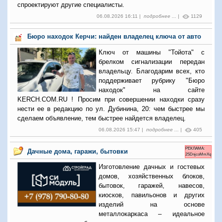
спроектируют другие специалисты.
06.08.2026 16:11 |
подробнее ...
|
1129
Бюро находок Керчи: найден владелец ключа от авто
Ключ от машины "Тойота" с
брелком сигнализации передан
владельцу. Благодарим всех, кто
поддерживает рубрику "Бюро
находок" на сайте
KERCH.COM.RU ! Просим при совершении находки сразу
нести ее в редакцию по ул. Дубинина, 20: чем быстрее мы
сделаем объявление, тем быстрее найдется владелец.
06.08.2026 15:47 |
подробнее ...
|
405
РЕКЛАМА:
Дачные дома, гаражи, бытовки
2SDnjcoMmXq
Изготовление дачных и гостевых
домов, хозяйственных блоков,
бытовок, гаражей, навесов,
киосков, павильонов и других
изделий на основе
металлокаркаса – идеальное