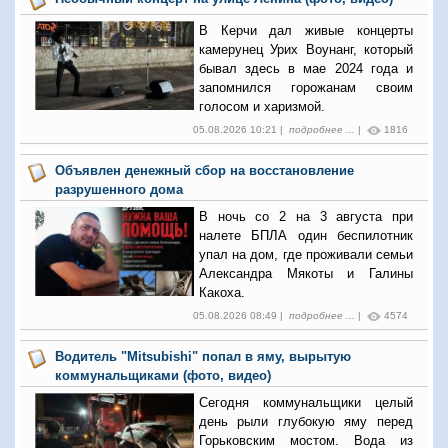
В Керчи дал живые концерты
камерунец Урих Воунанг, который
бывал здесь в мае 2024 года и
запомнился горожанам своим
голосом и харизмой.
05.08.2026 10:21 |
подробнее ...
|
1816
Объявлен денежный сбор на восстановление
разрушенного дома
В ночь со 2 на 3 августа при
налете БПЛА один беспилотник
упал на дом, где проживали семьи
Александра Мякоты и Галины
Какоха.
05.08.2026 08:49 |
подробнее ...
|
4574
Водитель "Mitsubishi" попал в яму, вырытую
коммунальщиками (фото, видео)
Сегодня коммунальщики целый
день рыли глубокую яму перед
Горьковским мостом. Вода из