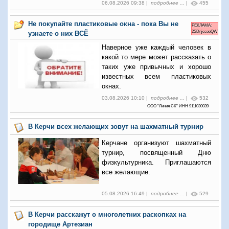
06.08.2026 09:38 |
подробнее ...
|
455
Не покупайте пластиковые окна - пока Вы не
РЕКЛАМА:
2SDnjccooQW
узнаете о них ВСЁ
Наверное уже каждый человек в
какой то мере может рассказать о
таких уже привычных и хорошо
известных всем пластиковых
окнах.
03.08.2026 10:10 |
подробнее ...
|
532
ООО "Линия СК" ИНН 9111030039
В Керчи всех желающих зовут на шахматный турнир
Керчане организуют шахматный
турнир, посвященный Дню
физкультурника. Приглашаются
все желающие.
05.08.2026 16:49 |
подробнее ...
|
529
В Керчи расскажут о многолетних раскопках на
городище Артезиан