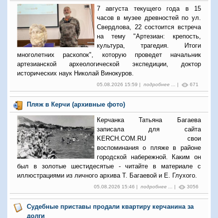
7 августа текущего года в 15
часов в музее древностей по ул.
Свердлова, 22 состоится встреча
на тему "Артезиан: крепость,
культура, трагедия. Итоги
многолетних раскопок", которую проведет начальник
артезианской археологической экспедиции, доктор
исторических наук Николай Винокуров.
05.08.2026 15:59 |
подробнее ...
|
671
Пляж в Керчи (архивные фото)
Керчанка Татьяна Багаева
записала для сайта
KERCH.COM.RU свои
воспоминания о пляже в районе
городской набережной. Каким он
был в золотые шестидесятые - читайте в материале с
иллюстрациями из личного архива Т. Багаевой и Е. Глухого.
05.08.2026 15:46 |
подробнее ...
|
3056
Судебные приставы продали квартиру керчанина за
долги