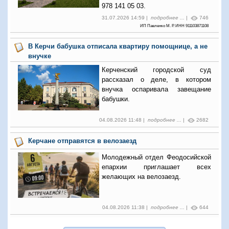
978 141 05 03.
31.07.2026 14:59 |
подробнее ...
|
746
ИП Павленко М. Р. ИНН 911103871108
В Керчи бабушка отписала квартиру помощнице, а не
внучке
Керченский городской суд
рассказал о деле, в котором
внучка оспаривала завещание
бабушки.
04.08.2026 11:48 |
подробнее ...
|
2682
Керчане отправятся в велозаезд
Молодежный отдел Феодосийской
епархии приглашает всех
желающих на велозаезд.
04.08.2026 11:38 |
подробнее ...
|
644