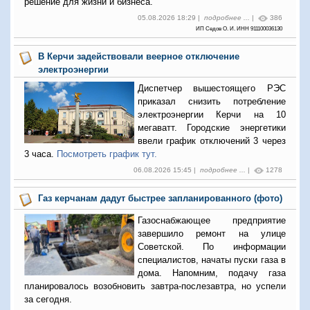
решение для жизни и бизнеса.
05.08.2026 18:29 |
подробнее ...
|
386
ИП Седов О. И. ИНН 911100036130
В Керчи задействовали веерное отключение
электроэнергии
Диспетчер вышестоящего РЭС
приказал снизить потребление
электроэнергии Керчи на 10
мегаватт. Городские энергетики
ввели график отключений 3 через
3 часа.
Посмотреть график тут.
06.08.2026 15:45 |
подробнее ...
|
1278
Газ керчанам дадут быстрее запланированного (фото)
Газоснабжающее предприятие
завершило ремонт на улице
Советской. По информации
специалистов, начаты пуски газа в
дома. Напомним, подачу газа
планировалось возобновить завтра-послезавтра, но успели
за сегодня.