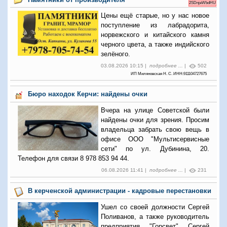
2SDnjeWbdHU
Цены ещё старые, но у нас новое
поступление из лабрадорита,
норвежского и китайского камня
черного цвета, а также индийского
зелёного.
03.08.2026 10:15 |
подробнее ...
|
502
ИП Миляновская Н. С. ИНН:911104727675
Бюро находок Керчи: найдены очки
Вчера на улице Советской были
найдены очки для зрения. Просим
владельца забрать свою вещь в
офисе ООО "Мультисервисные
сети" по ул. Дубинина, 20.
Телефон для связи 8 978 853 94 44.
06.08.2026 11:41 |
подробнее ...
|
231
В керченской администрации - кадровые перестановки
Ушел со своей должности Сергей
Поливанов, а также руководитель
предприятия "Горсвет" Сергей