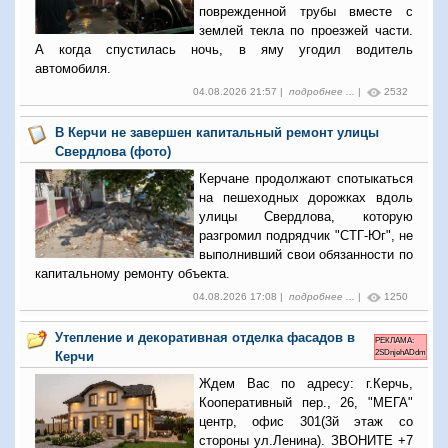
поврежденной трубы вместе с
землей текла по проезжей части.
А когда спустилась ночь, в яму угодил водитель
автомобиля.
04.08.2026 21:57 |
подробнее ...
|
2532
В Керчи не завершен капитальный ремонт улицы
Свердлова (фото)
Керчане продолжают спотыкаться
на пешеходных дорожках вдоль
улицы Свердлова, которую
разгромил подрядчик "СТГ-Юг", не
выполнивший свои обязанности по
капитальному ремонту объекта.
04.08.2026 17:08 |
подробнее ...
|
1250
Утепление и декоративная отделка фасадов в
РЕКЛАМА:
2SDnjehADdm
Керчи
Ждем Вас по адресу: г.Керчь,
Кооперативный пер., 26, "МЕГА"
центр, офис 301(3й этаж со
стороны ул.Ленина). ЗВОНИТЕ +7