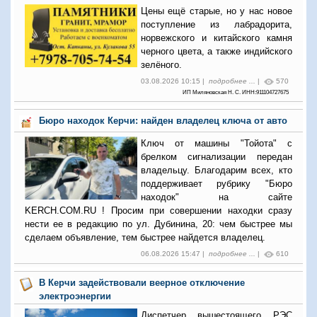
Цены ещё старые, но у нас новое
поступление из лабрадорита,
норвежского и китайского камня
черного цвета, а также индийского
зелёного.
03.08.2026 10:15 |
подробнее ...
|
570
ИП Миляновская Н. С. ИНН:911104727675
Бюро находок Керчи: найден владелец ключа от авто
Ключ от машины "Тойота" с
брелком сигнализации передан
владельцу. Благодарим всех, кто
поддерживает рубрику "Бюро
находок" на сайте
KERCH.COM.RU ! Просим при совершении находки сразу
нести ее в редакцию по ул. Дубинина, 20: чем быстрее мы
сделаем объявление, тем быстрее найдется владелец.
06.08.2026 15:47 |
подробнее ...
|
610
В Керчи задействовали веерное отключение
электроэнергии
Диспетчер вышестоящего РЭС