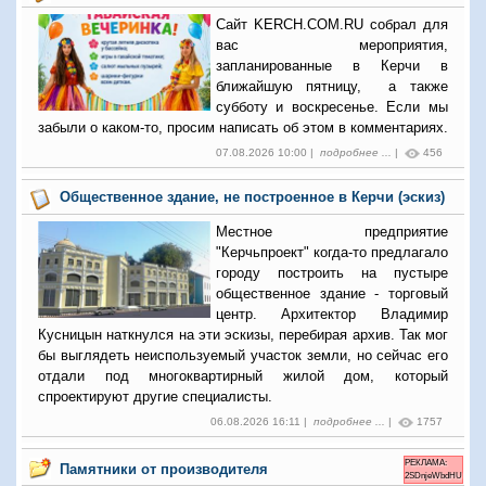
Сайт KERCH.COM.RU собрал для
вас мероприятия,
запланированные в Керчи в
ближайшую пятницу, а также
субботу и воскресенье. Если мы
забыли о каком-то, просим написать об этом в комментариях.
07.08.2026 10:00 |
подробнее ...
|
456
Общественное здание, не построенное в Керчи (эскиз)
Местное предприятие
"Керчьпроект" когда-то предлагало
городу построить на пустыре
общественное здание - торговый
центр. Архитектор Владимир
Кусницын наткнулся на эти эскизы, перебирая архив. Так мог
бы выглядеть неиспользуемый участок земли, но сейчас его
отдали под многоквартирный жилой дом, который
спроектируют другие специалисты.
06.08.2026 16:11 |
подробнее ...
|
1757
РЕКЛАМА:
Памятники от производителя
2SDnjeWbdHU