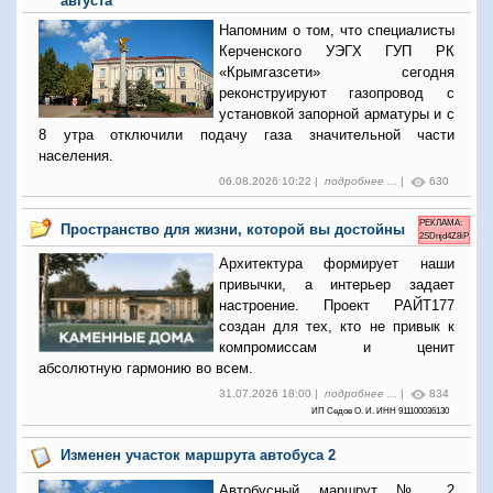
августа
Напомним о том, что специалисты
Керченского УЭГХ ГУП РК
«Крымгазсети» сегодня
реконструируют газопровод с
установкой запорной арматуры и с
8 утра отключили подачу газа значительной части
населения.
06.08.2026 10:22 |
подробнее ...
|
630
РЕКЛАМА:
Пространство для жизни, которой вы достойны
2SDnjd4Z8iP
Архитектура формирует наши
привычки, а интерьер задает
настроение. Проект РАЙТ177
создан для тех, кто не привык к
компромиссам и ценит
абсолютную гармонию во всем.
31.07.2026 18:00 |
подробнее ...
|
834
ИП Седов О. И. ИНН 911100036130
Изменен участок маршрута автобуса 2
Автобусный маршрут № 2