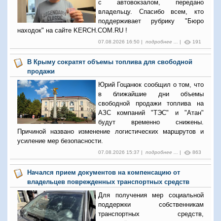
с автовокзалом, передано
владельцу. Спасибо всем, кто
поддерживает рубрику "Бюро
находок" на сайте KERCH.COM.RU !
07.08.2026 16:50 |
подробнее ...
|
191
В Крыму сократят объемы топлива для свободной
продажи
Юрий Гоцанюк сообщил о том, что
в ближайшие дни объемы
свободной продажи топлива на
АЗС компаний "ТЭС" и "Атан"
будут временно снижены.
Причиной названо изменение логистических маршрутов и
усиление мер безопасности.
07.08.2026 15:37 |
подробнее ...
|
863
Начался прием документов на компенсацию от
владельцев поврежденных транспортных средств
Для получения мер социальной
поддержки собственникам
транспортных средств,