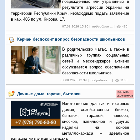
повреждённых или утраченных в
результате агрессии Украины на
территории Республики Крым, необходимо подать заявление
в каб. 405 по ул. Кирова, 17.
07.08.2026 15:30 |
подробнее ...
|
476
Керчан беспокоит вопрос безопасности школьников
В родительских чатах, а также в
различных группах социальных
сетей и мессенджеров активно
обсуждается вопрос обеспечения
безопасности школьников.
07.08.2026 12:34 |
подробнее ...
|
1108
РЕКЛАМА:
Дачные дома, гаражи, бытовки
2SDnjcoMmXq
Изготовление дачных и гостевых
домов, хозяйственных блоков,
бытовок, гаражей, навесов,
киосков, павильонов и других
изделий на основе
металлокаркаса – идеальное
решение для жизни и бизнеса.