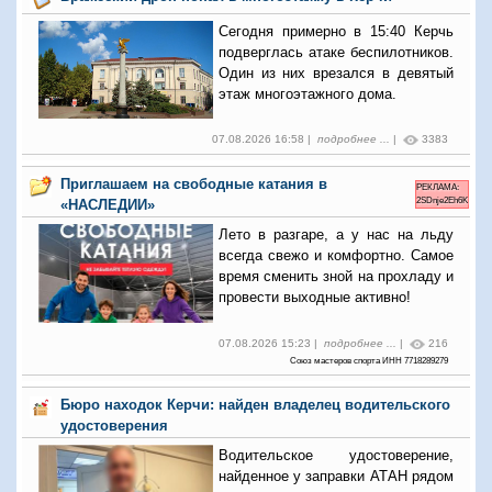
Сегодня примерно в 15:40 Керчь
подверглась атаке беспилотников.
Один из них врезался в девятый
этаж многоэтажного дома.
07.08.2026 16:58 |
подробнее ...
|
3383
Приглашаем на свободные катания в
РЕКЛАМА:
2SDnje2Eh6K
«НАСЛЕДИИ»
Лето в разгаре, а у нас на льду
всегда свежо и комфортно. Самое
время сменить зной на прохладу и
провести выходные активно!
07.08.2026 15:23 |
подробнее ...
|
216
Союз мастеров спорта ИНН 7718289279
Бюро находок Керчи: найден владелец водительского
удостоверения
Водительское удостоверение,
найденное у заправки АТАН рядом