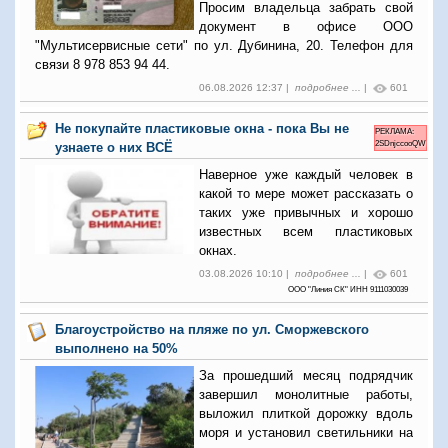
Просим владельца забрать свой
документ в офисе ООО
"Мультисервисные сети" по ул. Дубинина, 20. Телефон для
связи 8 978 853 94 44.
06.08.2026 12:37 |
подробнее ...
|
601
Не покупайте пластиковые окна - пока Вы не
РЕКЛАМА:
2SDnjccooQW
узнаете о них ВСЁ
Наверное уже каждый человек в
какой то мере может рассказать о
таких уже привычных и хорошо
известных всем пластиковых
окнах.
03.08.2026 10:10 |
подробнее ...
|
601
ООО "Линия СК" ИНН 9111030039
Благоустройство на пляже по ул. Сморжевского
выполнено на 50%
За прошедший месяц подрядчик
завершил монолитные работы,
выложил плиткой дорожку вдоль
моря и установил светильники на