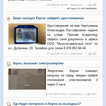
05.08.2026 18:29 |
подробнее ...
|
489
ИП Седов О. И. ИНН 911100036130
Бюро находок Керчи: найдено удостоверение
Удостоверение на имя Чертьянина
Александра Евстафьевна надено
на улице. Просим владелицу
забрать свои документы в офисе
ООО "Мультисервисные сети" по
ул. Дубинина, 20. Телефон для связи 8 978 853 94 44.
07.08.2026 12:13 |
подробнее ...
|
328
Керчь экономит электроэнергию
Энергетики Керчи снижают
нагрузку на город, введен график
отключения электроэнергии 3
через 3 часа.
07.08.2026 11:51 |
подробнее ...
|
1187
Где будет интересно в Керчи на выходных?