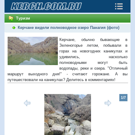
Туризм
Керчане видели полноводное озеро Панагия (фото)
Керчане, обычно бывающие в
Зеленогорье летом, побывали в
горах на новогодних каникулах и
удивились, насколько
полноводными могут быть
водопады, реки и озера. "Отличный
маршрут выходного дня!" - считают горожане. А вы
путешествовали на каникулах? Делитесь в комментариях!
1/7
Предыдущий
Следую