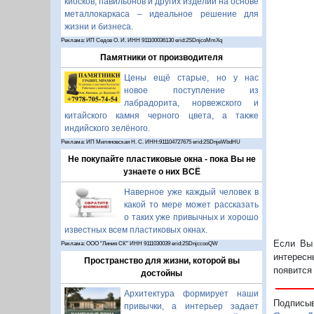
киосков, павильонов и других изделий на основе
металлокаркаса – идеальное решение для
жизни и бизнеса.
Реклама: ИП Седов О. И. ИНН 911100036130 erid:2SDnjcoMmXq
Памятники от производителя
Цены ещё старые, но у нас
новое поступление из
лабрадорита, норвежского и
китайского камня черного цвета, а также
индийского зелёного.
Реклама: ИП Миляновская Н. С. ИНН:911104727675 erid:2SDnjeWbdHU
Не покупайте пластиковые окна - пока Вы не
узнаете о них ВСЁ
Наверное уже каждый человек в
какой то мере может рассказать
о таких уже привычных и хорошо
известных всем пластиковых окнах.
Если Вы 
Реклама: ООО "Линия СК" ИНН 9111030039 erid:2SDnjccooQW
интересн
Пространство для жизни, которой вы
появится
достойны
Архитектура формирует наши
Подписы
привычки, а интерьер задает