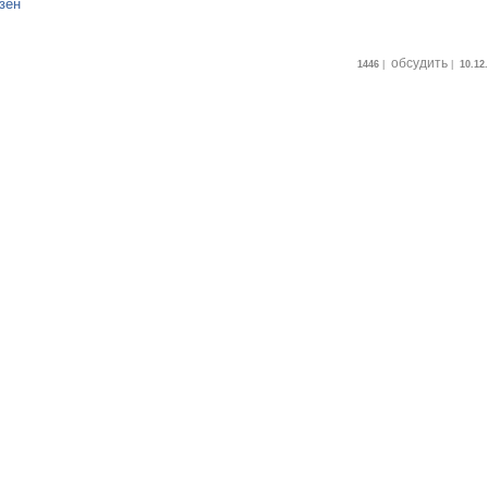
зен
обсудить
1446
|
|
10.12