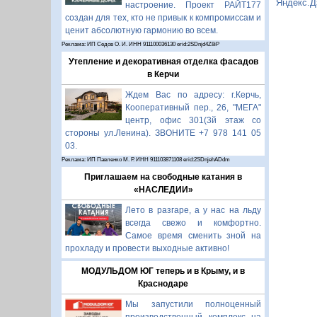
Яндекс.Д
настроение. Проект РАЙТ177
создан для тех, кто не привык к компромиссам и
ценит абсолютную гармонию во всем.
Реклама: ИП Седов О. И. ИНН 911100036130 erid:2SDnjd4Z8iP
Утепление и декоративная отделка фасадов
в Керчи
Ждем Вас по адресу: г.Керчь,
Кооперативный пер., 26, "МЕГА"
центр, офис 301(3й этаж со
стороны ул.Ленина). ЗВОНИТЕ +7 978 141 05
03.
Реклама: ИП Павленко М. Р. ИНН 911103871108 erid:2SDnjehADdm
Приглашаем на свободные катания в
«НАСЛЕДИИ»
Лето в разгаре, а у нас на льду
всегда свежо и комфортно.
Самое время сменить зной на
прохладу и провести выходные активно!
МОДУЛЬДОМ ЮГ теперь и в Крыму, и в
Краснодаре
Мы запустили полноценный