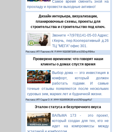
Самое время сменить зной на
прохладу и провести выходные активно!
Дизайн интерьера, визуализации,
планировочные схемы, проекты для
строительства и строительство под ключ.
Звоните +7(978)141-05-03 Адрес:
г.Керчь, пер.Кооперативный д.26
ТЦ "МЕГА" офис 301.
Реклама: ИП Павленко М. Р. ИНН 911103871108 erid:2SDnjcRB4xz
Проверено временем: что говорят наши
клиенты о домах спустя время
Выбор дома — это инвестиция в
комфорт, который должен
работать годами. И самые
точные отзывы появляются после нескольких
суровых зим, жарких лет и будничной жизни.
Реклама: ИП Седов О. И. ИНН 911100036130 erid:2SDnjegnNa7
Эталон статуса и безупречного вкуса
ВАЛЬМА 173 - это проект,
который создан для тех, кто не
идет на компромиссы между
эстетикой и комфортом.