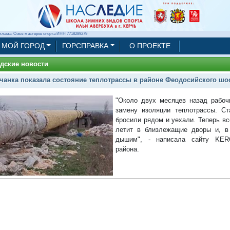
клама: Союз мастеров спорта ИНН 7718289279
МОЙ ГОРОД
ГОРСПРАВКА
О ПРОЕКТЕ
дские новости
чанка показала состояние теплотрассы в районе Феодосийского шос
"Около двух месяцев назад рабоч
замену изоляции теплотрассы. С
бросили рядом и уехали. Теперь вс
летит в близлежащие дворы и, в
дышим", - написала сайту KER
района.