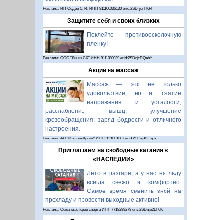
Реклама: ИП Седов О. И. ИНН 911100036130 erid:2SDnjenhKFh
Защитите себя и своих близких
Поклейте противоосколочную
пленку!
Реклама: ООО "Линия СК" ИНН 9111030039 erid:2SDnjcDQahY
Акции на массаж
Массаж — это не только
удовольствие, но и: снятие
напряжения и усталости;
расслабление мышц; улучшение
кровообращения; заряд бодрости и отличного
настроения.
Реклама: АО "Москва-Крым" ИНН 9111001687 erid:2SDnjdBZsyu
Приглашаем на свободные катания в
«НАСЛЕДИИ»
Лето в разгаре, а у нас на льду
всегда свежо и комфортно.
Самое время сменить зной на
прохладу и провести выходные активно!
Реклама: Союз мастеров спорта ИНН 7718289279 erid:2SDnje2Eh6K