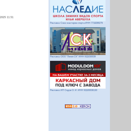
.2025 11:51
Реклама: Союз мастеров спорта ИНН 7718289279
Реклама: ООО "Линия СК" ИНН 9111030039
Реклама: ИП Седов О. И. ИНН 911100036130