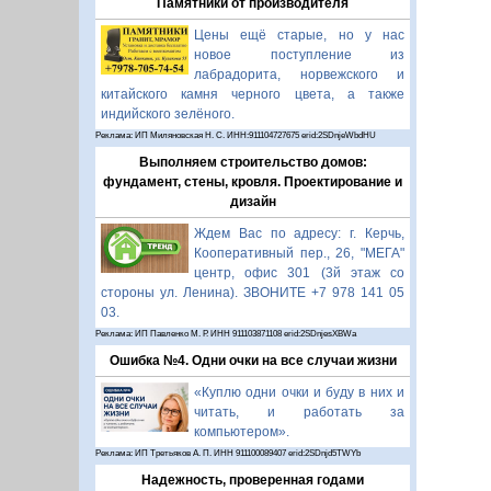
Памятники от производителя
Цены ещё старые, но у нас
новое поступление из
лабрадорита, норвежского и
китайского камня черного цвета, а также
индийского зелёного.
Реклама: ИП Миляновская Н. С. ИНН:911104727675 erid:2SDnjeWbdHU
Выполняем строительство домов:
фундамент, стены, кровля. Проектирование и
дизайн
Ждем Вас по адресу: г. Керчь,
Кооперативный пер., 26, "МЕГА"
центр, офис 301 (3й этаж со
стороны ул. Ленина). ЗВОНИТЕ +7 978 141 05
03.
Реклама: ИП Павленко М. Р. ИНН 911103871108 erid:2SDnjesXBWa
Ошибка №4. Одни очки на все случаи жизни
«Куплю одни очки и буду в них и
читать, и работать за
компьютером».
Реклама: ИП Третьяков А. П. ИНН 911100089407 erid:2SDnjd5TWYb
Надежность, проверенная годами