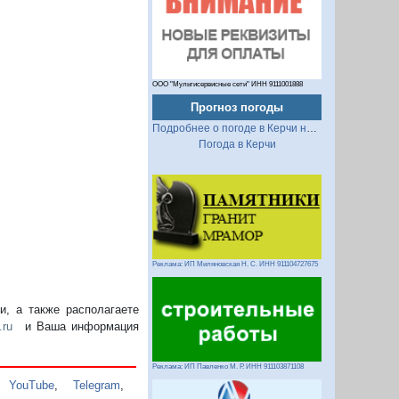
ООО "Мультисервисные сети" ИНН 9111001888
Прогноз погоды
Подробнее о погоде в Керчи на 2 недели
Погода в Керчи
Реклама: ИП Миляновская Н. С. ИНН 911104727675
, а также располагаете
.ru
и Ваша информация
Реклама: ИП Павленко М. Р. ИНН 911103871108
,
YouTube
,
Telegram
,