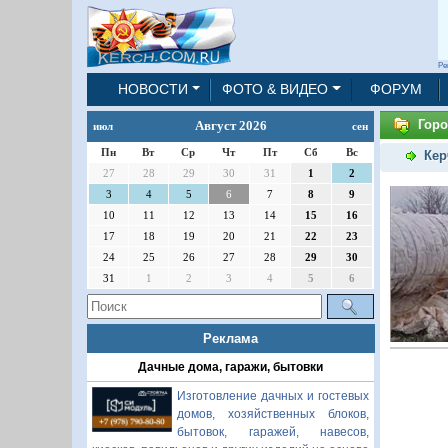
Ре
НОВОСТИ
ФОТО & ВИДЕО
ФОРУМ
Горо
Август 2026
июл
сен
Пн
Вт
Ср
Чт
Пт
Сб
Вс
Кер
27
28
29
30
31
1
2
3
4
5
6
7
8
9
10
11
12
13
14
15
16
17
18
19
20
21
22
23
24
25
26
27
28
29
30
31
1
2
3
4
5
6
Реклама
Дачные дома, гаражи, бытовки
Изготовление дачных и гостевых
домов, хозяйственных блоков,
бытовок, гаражей, навесов,