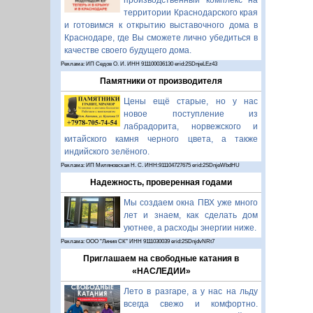
производственный комплекс на
территории Краснодарского края
и готовимся к открытию выставочного дома в
Краснодаре, где Вы сможете лично убедиться в
качестве своего будущего дома.
Реклама: ИП Седов О. И. ИНН 911100036130 erid:2SDnjeLEz43
Памятники от производителя
Цены ещё старые, но у нас
новое поступление из
лабрадорита, норвежского и
китайского камня черного цвета, а также
индийского зелёного.
Реклама: ИП Миляновская Н. С. ИНН:911104727675 erid:2SDnjeWbdHU
Надежность, проверенная годами
Мы создаем окна ПВХ уже много
лет и знаем, как сделать дом
уютнее, а расходы энергии ниже.
Реклама: ООО "Линия СК" ИНН 9111030039 erid:2SDnjdvNRt7
Приглашаем на свободные катания в
«НАСЛЕДИИ»
Лето в разгаре, а у нас на льду
всегда свежо и комфортно.