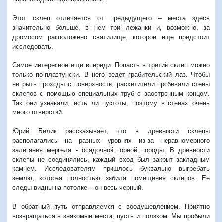
Этот склеп отличается от предыдущего – места здесь
значительно больше, в нем три лежанки и, возможно, за
дромосом расположено святилище, которое еще предстоит
исследовать.
Самое интересное еще впереди. Попасть в третий склеп можно
только по-пластунски. В него ведет грабительский лаз. Чтобы
не рыть проходы с поверхности, расхитители пробивали стены
склепов с помощью специальных труб с заостренным концом.
Так они узнавали, есть ли пустоты, поэтому в стенах очень
много отверстий.
Юрий Белик рассказывает, что в древности склепы
располагались на разных уровнях из-за неравномерного
залегания мергеля - осадочной горной породы. В древности
склепы не соединялись, каждый вход был закрыт закладным
камнем. Исследователям пришлось буквально выгребать
землю, которая полностью забила помещения склепов. Ее
следы видны на потолке – он весь черный.
В обратный путь отправляемся с воодушевлением. Приятно
возвращаться в знакомые места, пусть и ползком. Мы пробыли