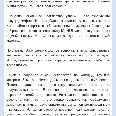
они датируются 3-6 веком нашей эры – это период Поздней
Античности и Раннего Средневековья.
«Найдено небольшое количество утвари – это фрагменты
посуды, амфорной тары. Один из склепов уникален тем, что
были найдены фрагменты 5 захоронений – мужчины, 2 женщины
и 2 ребенка, - рассказывает сайту Юрий Белик, - это уникальный
случай, потому что склепы редко дают антропологический
материал».
По словам Юрия Белика, долгое время склепы использовались
местными жителями в качестве полостей для отходов.
Исследователям пришлось изрядно потрудиться, чтобы их
восстановить.
Спуск в подземелье осуществляется по колодцу, глубина
которого 3 метра. Через дромос попадаем в первый склеп.
Потолки здесь низкие, поэтому приходится стоять на
полусогнутых ногах. В склепе – две лежанки, на которых
хоронили людей в древности. Но главная особенность этого
склепа в том, что на его стенах сохранились изображения
животных и птиц, а также орнаменты, выполненные природными
красками.
«С одной стороны древние люди хотели придать
усопшим особый статус, украсив рисунками достаточно