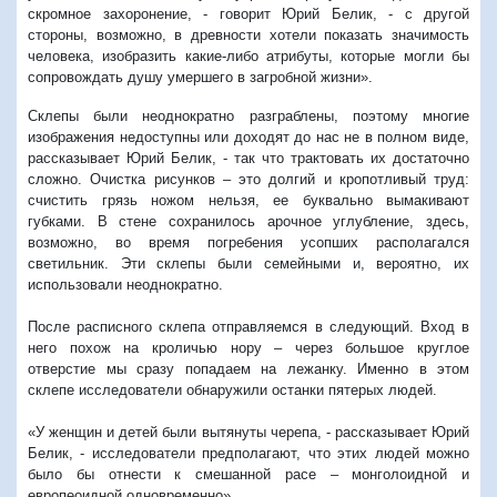
скромное захоронение, - говорит Юрий Белик, - с другой
стороны, возможно, в древности хотели показать значимость
человека, изобразить какие-либо атрибуты, которые могли бы
сопровождать душу умершего в загробной жизни».
Склепы были неоднократно разграблены, поэтому многие
изображения недоступны или доходят до нас не в полном виде,
рассказывает Юрий Белик, - так что трактовать их достаточно
сложно. Очистка рисунков – это долгий и кропотливый труд:
счистить грязь ножом нельзя, ее буквально вымакивают
губками. В стене сохранилось арочное углубление, здесь,
возможно, во время погребения усопших располагался
светильник. Эти склепы были семейными и, вероятно, их
использовали неоднократно.
После расписного склепа отправляемся в следующий. Вход в
него похож на кроличью нору – через большое круглое
отверстие мы сразу попадаем на лежанку. Именно в этом
склепе исследователи обнаружили останки пятерых людей.
«У женщин и детей были вытянуты черепа, - рассказывает Юрий
Белик, - исследователи предполагают, что этих людей можно
было бы отнести к смешанной расе – монголоидной и
европеоидной одновременно».