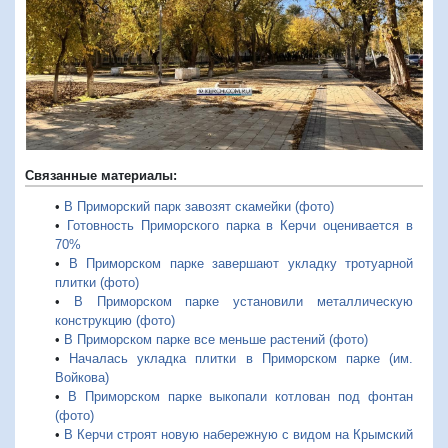
Предыдущий
Следую
Связанные материалы:
•
В Приморский парк завозят скамейки (фото)
•
Готовность Приморского парка в Керчи оценивается в
70%
•
В Приморском парке завершают укладку тротуарной
плитки (фото)
•
В Приморском парке установили металлическую
конструкцию (фото)
•
В Приморском парке все меньше растений (фото)
•
Началась укладка плитки в Приморском парке (им.
Войкова)
•
В Приморском парке выкопали котлован под фонтан
(фото)
•
В Керчи строят новую набережную с видом на Крымский