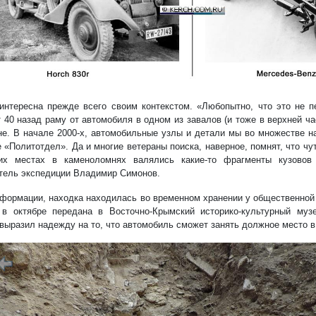
интересна прежде всего своим контекстом. «Любопытно, что это не п
т 40 назад раму от автомобиля в одном из завалов (и тоже в верхней ча
не. В начале 2000-х, автомобильные узлы и детали мы во множестве н
 «Политотдел». Да и многие ветераны поиска, наверное, помнят, что чуть
ких местах в каменоломнях валялись какие-то фрагменты кузовов
тель экспедиции Владимир Симонов.
нформации, находка находилась во временном хранении у общественной
в октябре передана в Восточно-Крымский историко-культурный музе
выразил надежду на то, что автомобиль сможет занять должное место в
1/10