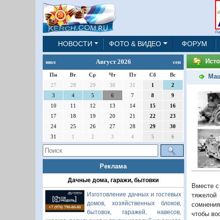
Ре
НОВОСТИ
ФОТО & ВИДЕО
ФОРУМ
Ист
Август 2026
июл
сен
Пн
Вт
Ср
Чт
Пт
Сб
Вс
Маш
27
28
29
30
31
1
2
3
4
5
6
7
8
9
10
11
12
13
14
15
16
17
18
19
20
21
22
23
24
25
26
27
28
29
30
31
1
2
3
4
5
6
Реклама
Дачные дома, гаражи, бытовки
Вместе с
Изготовление дачных и гостевых
тяжелой 
домов, хозяйственных блоков,
сомнения
бытовок, гаражей, навесов,
чтобы во