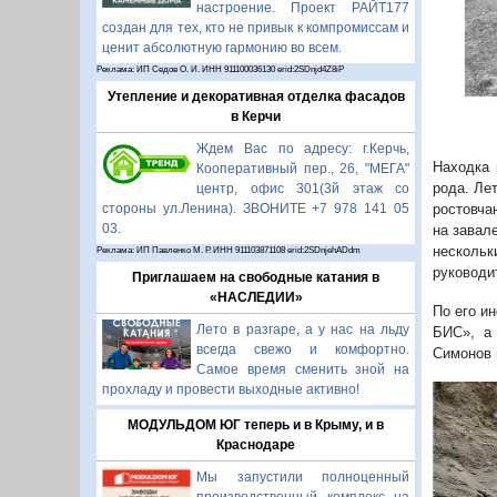
настроение. Проект РАЙТ177
создан для тех, кто не привык к компромиссам и
ценит абсолютную гармонию во всем.
Реклама: ИП Седов О. И. ИНН 911100036130 erid:2SDnjd4Z8iP
Утепление и декоративная отделка фасадов
в Керчи
Ждем Вас по адресу: г.Керчь,
Находка 
Кооперативный пер., 26, "МЕГА"
рода. Ле
центр, офис 301(3й этаж со
стороны ул.Ленина). ЗВОНИТЕ +7 978 141 05
ростовча
03.
на завале
несколь
Реклама: ИП Павленко М. Р. ИНН 911103871108 erid:2SDnjehADdm
руководи
Приглашаем на свободные катания в
«НАСЛЕДИИ»
По его и
Лето в разгаре, а у нас на льду
БИС», а 
всегда свежо и комфортно.
Симонов 
Самое время сменить зной на
прохладу и провести выходные активно!
МОДУЛЬДОМ ЮГ теперь и в Крыму, и в
Краснодаре
Мы запустили полноценный