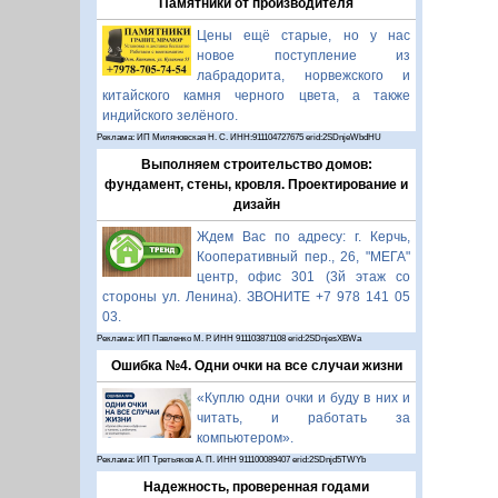
Памятники от производителя
Цены ещё старые, но у нас
новое поступление из
лабрадорита, норвежского и
китайского камня черного цвета, а также
индийского зелёного.
Реклама: ИП Миляновская Н. С. ИНН:911104727675 erid:2SDnjeWbdHU
Выполняем строительство домов:
фундамент, стены, кровля. Проектирование и
дизайн
Ждем Вас по адресу: г. Керчь,
Кооперативный пер., 26, "МЕГА"
центр, офис 301 (3й этаж со
стороны ул. Ленина). ЗВОНИТЕ +7 978 141 05
03.
Реклама: ИП Павленко М. Р. ИНН 911103871108 erid:2SDnjesXBWa
Ошибка №4. Одни очки на все случаи жизни
«Куплю одни очки и буду в них и
читать, и работать за
компьютером».
Реклама: ИП Третьяков А. П. ИНН 911100089407 erid:2SDnjd5TWYb
Надежность, проверенная годами