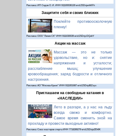
Реклама: ИП Седов О. И. ИНН 911100036130 erid:2SDnjenhKFh
Защитите себя и своих близких
Поклейте противоосколочную
пленку!
Реклама: ООО "Линия СК" ИНН 9111030039 erid:2SDnjcDQahY
Акции на массаж
Массаж — это не только
удовольствие, но и: снятие
напряжения и усталости;
расслабление мышц; улучшение
кровообращения; заряд бодрости и отличного
настроения.
Реклама: АО "Москва-Крым" ИНН 9111001687 erid:2SDnjdBZsyu
Приглашаем на свободные катания в
«НАСЛЕДИИ»
Лето в разгаре, а у нас на льду
всегда свежо и комфортно.
Самое время сменить зной на
прохладу и провести выходные активно!
Реклама: Союз мастеров спорта ИНН 7718289279 erid:2SDnje2Eh6K