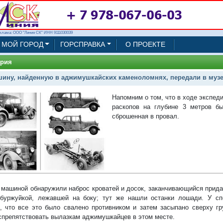
клама: ООО "Линия СК" ИНН 9111030039
МОЙ ГОРОД
ГОРСПРАВКА
О ПРОЕКТЕ
ория
ину, найденную в аджимушкайских каменоломнях, передали в муз
Напомним о том, что в ходе экспеди
раскопов на глубине 3 метров б
сброшенная в провал.
 машиной обнаружили наброс кроватей и досок, заканчивающийся прид
буржуйкой, лежавшей на боку; тут же нашли останки лошади. У сп
, что все это было свалено противником и затем засыпано сверху гр
спрепятствовать вылазкам аджимушкайцев в этом месте.