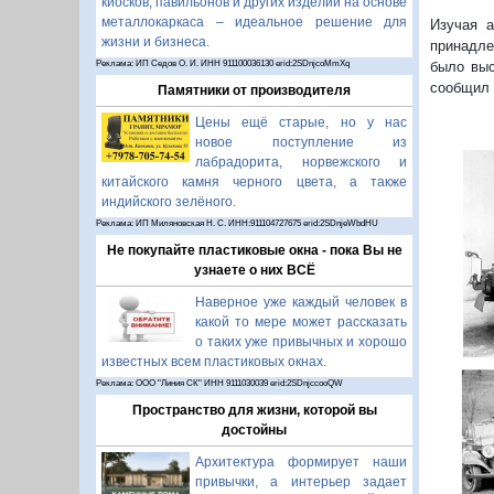
киосков, павильонов и других изделий на основе
металлокаркаса – идеальное решение для
Изучая а
жизни и бизнеса.
принадле
Реклама: ИП Седов О. И. ИНН 911100036130 erid:2SDnjcoMmXq
было выс
сообщил 
Памятники от производителя
Цены ещё старые, но у нас
новое поступление из
лабрадорита, норвежского и
китайского камня черного цвета, а также
индийского зелёного.
Реклама: ИП Миляновская Н. С. ИНН:911104727675 erid:2SDnjeWbdHU
Не покупайте пластиковые окна - пока Вы не
узнаете о них ВСЁ
Наверное уже каждый человек в
какой то мере может рассказать
о таких уже привычных и хорошо
известных всем пластиковых окнах.
Реклама: ООО "Линия СК" ИНН 9111030039 erid:2SDnjccooQW
Пространство для жизни, которой вы
достойны
Архитектура формирует наши
привычки, а интерьер задает