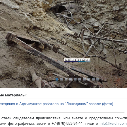
редыдущий
ые материалы:
спедиция в Аджимушкае работала на "Лошадином" завале (фото)
стали свидетелем происшествия, или знаете о предстоящем событии
ыми фотографиями, звоните +7-(978)-853-94-44,
пишите
info@kerch.com