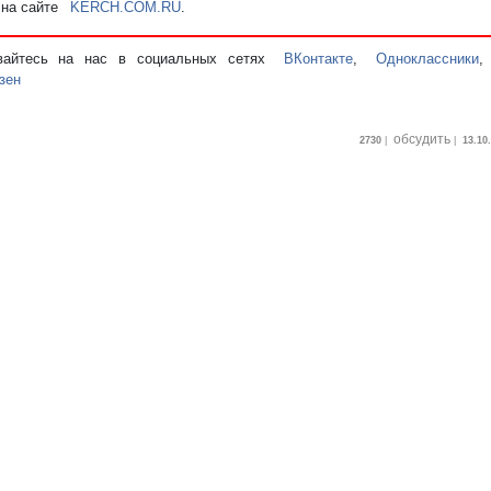
 на сайте
KERCH.COM.RU
.
вайтесь на нас в социальных сетях
ВКонтакте
,
Одноклассники
зен
обсудить
2730
|
|
13.10