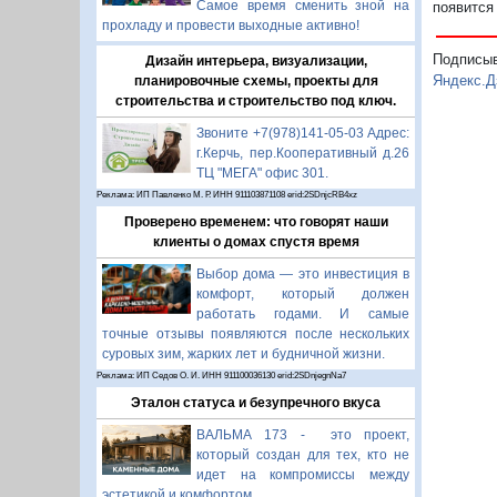
Самое время сменить зной на
появится
прохладу и провести выходные активно!
Подписы
Дизайн интерьера, визуализации,
Яндекс.Д
планировочные схемы, проекты для
строительства и строительство под ключ.
Звоните +7(978)141-05-03 Адрес:
г.Керчь, пер.Кооперативный д.26
ТЦ "МЕГА" офис 301.
Реклама: ИП Павленко М. Р. ИНН 911103871108 erid:2SDnjcRB4xz
Проверено временем: что говорят наши
клиенты о домах спустя время
Выбор дома — это инвестиция в
комфорт, который должен
работать годами. И самые
точные отзывы появляются после нескольких
суровых зим, жарких лет и будничной жизни.
Реклама: ИП Седов О. И. ИНН 911100036130 erid:2SDnjegnNa7
Эталон статуса и безупречного вкуса
ВАЛЬМА 173 - это проект,
который создан для тех, кто не
идет на компромиссы между
эстетикой и комфортом.