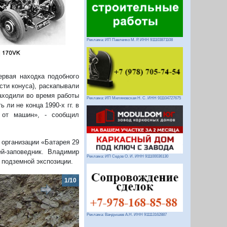
Реклама: ИП Павленко М. Р. ИНН 911103871108
ервая находка подобного
сти конуса), раскапывали
аходили во время работы
Реклама: ИП Миляновская Н. С. ИНН 911104727675
 ли не конца 1990-х гг. в
 от машин», - сообщил
 организации «Батарея 29
й-заповедник. Владимир
Реклама: ИП Седов О. И. ИНН 911100036130
 подземной экспозиции.
2/1
Реклама: Вандышев А.Н. ИНН 911113162887