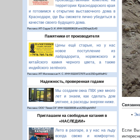
производственный комплекс на
территории Краснодарского края
и готовимся к открытию выставочного дома в
Краснодаре, где Вы сможете лично убедиться в
качестве своего будущего дома.
Реклама: ИП Седов О. И. ИНН 911100036130 erid:2SDnjeLEz43
П
Памятники от производителя
Цены ещё старые, но у нас
новое поступление из
лабрадорита, норвежского и
китайского камня черного цвета, а также
индийского зелёного.
Реклама: ИП Миляновская Н. С. ИНН:911104727675 erid:2SDnjeWbdHU
Надежность, проверенная годами
Мы создаем окна ПВХ уже много
лет и знаем, как сделать дом
уютнее, а расходы энергии ниже.
Связанн
Реклама: ООО "Линия СК" ИНН 9111030039 erid:2SDnjdvNRt7
•
Эк
Приглашаем на свободные катания в
«НАСЛЕДИИ»
Если Вы 
Лето в разгаре, а у нас на льду
всегда свежо и комфортно.
интересн