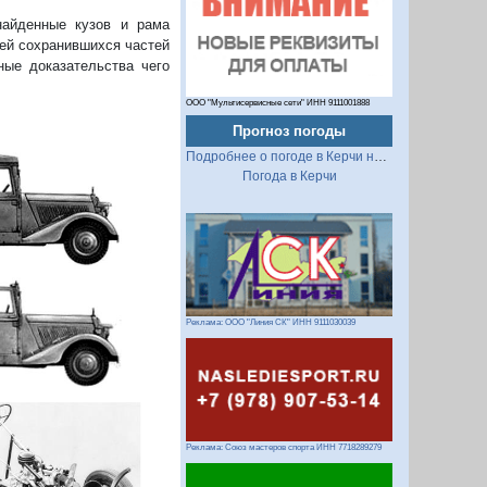
найденные кузов и рама
тей сохранившихся частей
ные доказательства чего
ООО "Мультисервисные сети" ИНН 9111001888
Прогноз погоды
Подробнее о погоде в Керчи на 2 недели
Погода в Керчи
Реклама: ООО "Линия СК" ИНН 9111030039
Реклама: Союз мастеров спорта ИНН 7718289279