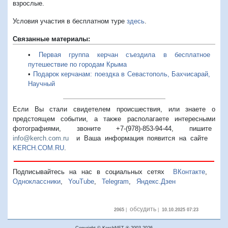
взрослые.
Условия участия в бесплатном туре
здесь
.
Связанные материалы:
•
Первая группа керчан съездила в бесплатное
путешествие по городам Крыма
•
Подарок керчанам: поездка в Севастополь, Бахчисарай,
Научный
Если Вы стали свидетелем происшествия, или знаете о
предстоящем событии, а также располагаете интересными
фотографиями, звоните +7-(978)-853-94-44,
пишите
info@kerch.com.ru
и Ваша информация появится на сайте
KERCH.COM.RU
.
Подписывайтесь на нас в социальных сетях
ВКонтакте
,
Одноклассники
,
YouTube
,
Telegram
,
Яндекс.Дзен
обсудить
2065
|
|
10.10.2025 07:23
Copyright © KerchNET ® 2003-2026