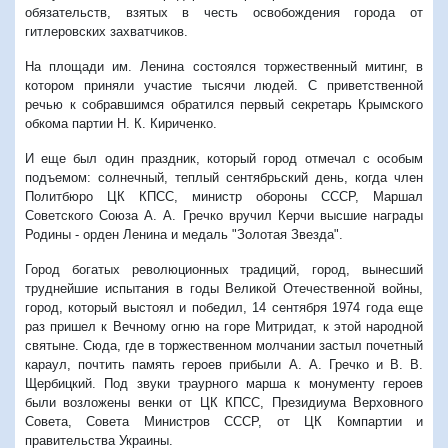
обязательств, взятых в честь освобождения города от
гитлеровских захватчиков.
На площади им. Ленина состоялся торжественный митинг, в
котором приняли участие тысячи людей. С приветственной
речью к собравшимся обратился первый секретарь Крымского
обкома партии Н. К. Кириченко.
И еще был один праздник, который город отмечал с особым
подъемом: солнечный, теплый сентябрьский день, когда член
Политбюро ЦК КПСС, министр обороны СССР, Маршал
Советского Союза А. А. Гречко вручил Керчи высшие награды
Родины - орден Ленина и медаль "Золотая Звезда".
Город богатых революционных традиций, город, вынесший
труднейшие испытания в годы Великой Отечественной войны,
город, который выстоял и победил, 14 сентября 1974 года еще
раз пришел к Вечному огню на горе Митридат, к этой народной
святыне. Сюда, где в торжественном молчании застыл почетный
караул, почтить память героев прибыли А. А. Гречко и В. В.
Щербицкий. Под звуки траурного марша к монументу героев
были возложены венки от ЦК КПСС, Президиума Верховного
Совета, Совета Министров СССР, от ЦК Компартии и
правительства Украины.