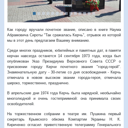
Как городу вручали почетное звание, описано в книге Наума
Абрамовича Сироты "Так сражалась Керчь", отрывок из которой
мы в этот день предлагаем Вашему вниманию.
Среди многих праздников, юбилейных и памятных дат, в памяти
керчан навсегда останется 14 сентября 1973 года, когда был
опубликован Указ Президиума Верховного Совета СССР о
присвоении городу Керчи почетного звания "город-герой".
Знаменательную дату - 30-летие со дня освобождения - Керчь
отмечала в новом высоком звании города-героя, отмечала
широко, торжественно, празднично.
В апрельские дни 1974 года Керчь была нарядной, необычайно
многолюдной и очень гостеприимной: она принимала своих
освободителей.
На торжественном собрании в театре им. Пушкина первый
секретарь Крымского обкома Компартии Украины Н. К.
Кириченко огласил приветственную телеграмму Генерального