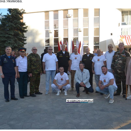
ена Якимова.
1/43
редыдущий