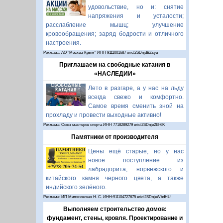
удовольствие, но и: снятие
напряжения и усталости;
расслабление мышц; улучшение
кровообращения; заряд бодрости и отличного
настроения.
Реклама: АО "Москва-Крым" ИНН 9111001687 erid:2SDnjdBZsyu
Приглашаем на свободные катания в
«НАСЛЕДИИ»
Лето в разгаре, а у нас на льду
всегда свежо и комфортно.
Самое время сменить зной на
прохладу и провести выходные активно!
Реклама: Союз мастеров спорта ИНН 7718289279 erid:2SDnje2Eh6K
Памятники от производителя
Цены ещё старые, но у нас
новое поступление из
лабрадорита, норвежского и
китайского камня черного цвета, а также
индийского зелёного.
Реклама: ИП Миляновская Н. С. ИНН:911104727675 erid:2SDnjeWbdHU
Выполняем строительство домов:
фундамент, стены, кровля. Проектирование и