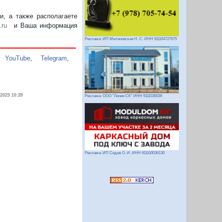
, а также располагаете
.ru
и Ваша информация
Реклама: ИП Миляновская Н. С. ИНН 911104727675
,
YouTube
,
Telegram
,
.2025 10:39
Реклама: ООО "Линия СК" ИНН 9111030039
Реклама: ИП Седов О. И. ИНН 911100036130