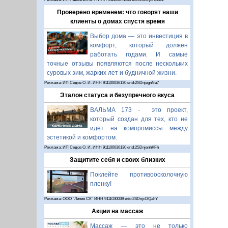
Проверено временем: что говорят наши
клиенты о домах спустя время
Выбор дома — это инвестиция в
комфорт, который должен
работать годами. И самые
точные отзывы появляются после нескольких
суровых зим, жарких лет и будничной жизни.
Реклама: ИП Седов О. И. ИНН 911100036130 erid:2SDnjegnNa7
Эталон статуса и безупречного вкуса
ВАЛЬМА 173 - это проект,
который создан для тех, кто не
идет на компромиссы между
эстетикой и комфортом.
Реклама: ИП Седов О. И. ИНН 911100036130 erid:2SDnjenhKFh
Защитите себя и своих близких
Поклейте противоосколочную
пленку!
Реклама: ООО "Линия СК" ИНН 9111030039 erid:2SDnjcDQahY
Акции на массаж
Массаж — это не только