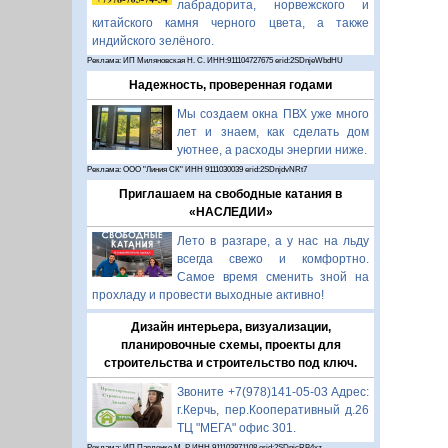
лабрадорита, норвежского и
китайского камня черного цвета, а также
индийского зелёного.
Реклама: ИП Миляновская Н. С. ИНН:911104727675 erid:2SDnjeWbdHU
Надежность, проверенная годами
Мы создаем окна ПВХ уже много
лет и знаем, как сделать дом
уютнее, а расходы энергии ниже.
Реклама: ООО "Линия СК" ИНН 9111030039 erid:2SDnjdvNRt7
Приглашаем на свободные катания в
«НАСЛЕДИИ»
Лето в разгаре, а у нас на льду
всегда свежо и комфортно.
Самое время сменить зной на
прохладу и провести выходные активно!
Дизайн интерьера, визуализации,
планировочные схемы, проекты для
строительства и строительство под ключ.
Звоните +7(978)141-05-03 Адрес:
г.Керчь, пер.Кооперативный д.26
ТЦ "МЕГА" офис 301.
Реклама: ИП Павленко М. Р. ИНН 911103871108 erid:2SDnjcRB4xz