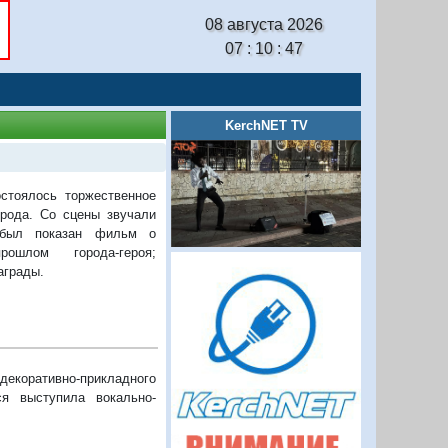
08 августа 2026
07 : 10 : 48
KerchNET TV
стоялось торжественное
орода. Со сцены звучали
 был показан фильм о
ошлом города-героя;
аграды.
екоративно-прикладного
я выступила вокально-