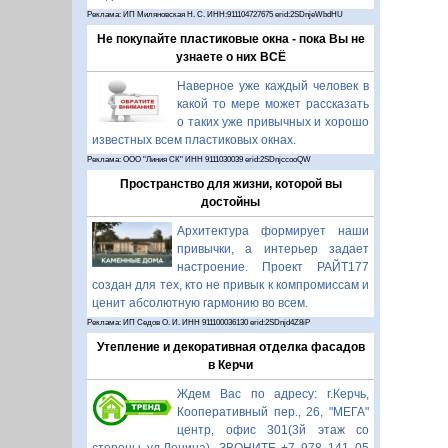
Реклама: ИП Миляновская Н. С. ИНН:911104727675 erid:2SDnjeWbdHU
Не покупайте пластиковые окна - пока Вы не
узнаете о них ВСЁ
Наверное уже каждый человек в
какой то мере может рассказать
о таких уже привычных и хорошо
известных всем пластиковых окнах.
Реклама: ООО "Линия СК" ИНН 9111030039 erid:2SDnjccooQW
Пространство для жизни, которой вы
достойны
Архитектура формирует наши
привычки, а интерьер задает
настроение. Проект РАЙТ177
создан для тех, кто не привык к компромиссам и
ценит абсолютную гармонию во всем.
Реклама: ИП Седов О. И. ИНН 911100036130 erid:2SDnjd4Z8iP
Утепление и декоративная отделка фасадов
в Керчи
Ждем Вас по адресу: г.Керчь,
Кооперативный пер., 26, "МЕГА"
центр, офис 301(3й этаж со