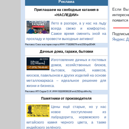
Реклама
Если Вы 
Приглашаем на свободные катания в
интересн
«НАСЛЕДИИ»
появится
Лето в разгаре, а у нас на льду
всегда свежо и комфортно.
Самое время сменить зной на
Подписы
прохладу и провести выходные активно!
Яндекс.Д
Реклама: Союз мастеров спорта ИНН 7718289279 erid:2SDnje2Eh6K
Дачные дома, гаражи, бытовки
Изготовление дачных и гостевых
домов, хозяйственных блоков,
бытовок, гаражей, навесов,
киосков, павильонов и других изделий на основе
металлокаркаса – идеальное решение для
жизни и бизнеса.
Реклама: ИП Седов О. И. ИНН 911100036130 erid:2SDnjcoMmXq
Памятники от производителя
Цены ещё старые, но у нас
новое поступление из
лабрадорита, норвежского и
китайского камня черного цвета, а также
индийского зелёного.