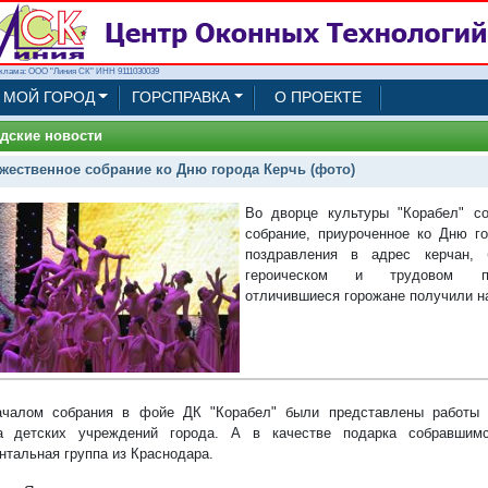
клама: ООО "Линия СК" ИНН 9111030039
МОЙ ГОРОД
ГОРСПРАВКА
О ПРОЕКТЕ
дские новости
жественное собрание ко Дню города Керчь (фото)
Во дворце культуры "Корабел" со
собрание, приуроченное ко Дню г
поздравления в адрес керчан,
героическом и трудовом пр
отличившиеся горожане получили н
чалом собрания в фойе ДК "Корабел" были представлены работы д
ва детских учреждений города. А в качестве подарка собравшимс
нтальная группа из Краснодара.