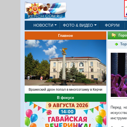
Ре
НОВОСТИ
ФОТО & ВИДЕО
ФОРУМ
Горо
Главное
Тор
Вражеский дрон попал в многоэтажку в Керчи
В фокусе
Перед на
искусст
инструме