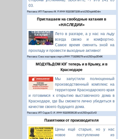
стороны ул.Ленина). ЗВОНИТЕ +7 978 141 05
03.
Реклама: ИП Павленко М. Р. ИНН 911103871108 erid:2SDnjehADdm
Приглашаем на свободные катания в
«НАСЛЕДИИ»
Лето в разгаре, а у нас на льду
всегда свежо и комфортно.
Самое время сменить зной на
прохладу и провести выходные активно!
Реклама: Союз мастеров спорта ИНН 7718289279 erid:2SDnje2Eh6K
МОДУЛЬДОМ ЮГ теперь и в Крыму, и в
Краснодаре
Мы запустили полноценный
производственный комплекс на
территории Краснодарского края
и готовимся к открытию выставочного дома в
Краснодаре, где Вы сможете лично убедиться в
качестве своего будущего дома.
Реклама: ИП Седов О. И. ИНН 911100036130 erid:2SDnjeLEz43
Памятники от производителя
Цены ещё старые, но у нас
новое поступление из