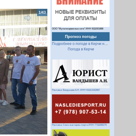
2/43
ООО "Мультисервисные сети" ИНН 9111001888
Прогноз погоды
Подробнее о погоде в Керчи на 2 недели
Погода в Керчи
Следующий
Реклама: Вандышев А.Н. ИНН 911113162887
Реклама: Союз мастеров спорта ИНН 7718289279