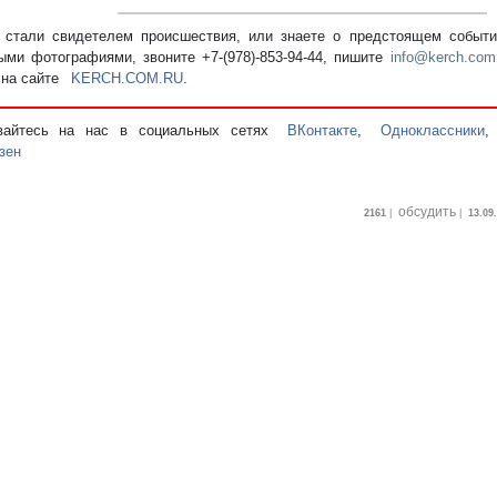
стали свидетелем происшествия, или знаете о предстоящем событии
ыми фотографиями, звоните +7-(978)-853-94-44,
пишите
info@kerch.com
 на сайте
KERCH.COM.RU
.
вайтесь на нас в социальных сетях
ВКонтакте
,
Одноклассники
зен
обсудить
2161
|
|
13.09