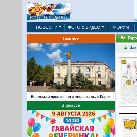
Ре
НОВОСТИ
ФОТО & ВИДЕО
ФОРУМ
Горо
Главное
Зак
Вражеский дрон попал в многоэтажку в Керчи
В фокусе