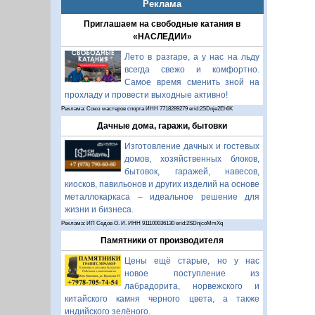
Реклама
Приглашаем на свободные катания в
«НАСЛЕДИИ»
Лето в разгаре, а у нас на льду
всегда свежо и комфортно.
Самое время сменить зной на
прохладу и провести выходные активно!
Реклама: Союз мастеров спорта ИНН 7718289279 erid:2SDnje2Eh6K
Дачные дома, гаражи, бытовки
Изготовление дачных и гостевых
домов, хозяйственных блоков,
бытовок, гаражей, навесов,
киосков, павильонов и других изделий на основе
металлокаркаса – идеальное решение для
жизни и бизнеса.
Реклама: ИП Седов О. И. ИНН 911100036130 erid:2SDnjcoMmXq
Памятники от производителя
Цены ещё старые, но у нас
новое поступление из
лабрадорита, норвежского и
китайского камня черного цвета, а также
индийского зелёного.