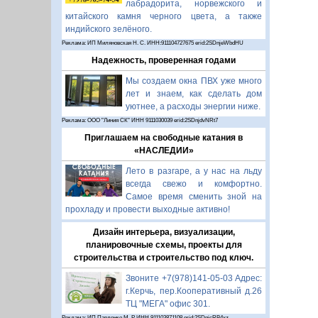
лабрадорита, норвежского и
китайского камня черного цвета, а также
индийского зелёного.
Реклама: ИП Миляновская Н. С. ИНН:911104727675 erid:2SDnjeWbdHU
Надежность, проверенная годами
Мы создаем окна ПВХ уже много
лет и знаем, как сделать дом
уютнее, а расходы энергии ниже.
Реклама: ООО "Линия СК" ИНН 9111030039 erid:2SDnjdvNRt7
Приглашаем на свободные катания в
«НАСЛЕДИИ»
Лето в разгаре, а у нас на льду
всегда свежо и комфортно.
Самое время сменить зной на
прохладу и провести выходные активно!
Дизайн интерьера, визуализации,
планировочные схемы, проекты для
строительства и строительство под ключ.
Звоните +7(978)141-05-03 Адрес:
г.Керчь, пер.Кооперативный д.26
ТЦ "МЕГА" офис 301.
Реклама: ИП Павленко М. Р. ИНН 911103871108 erid:2SDnjcRB4xz