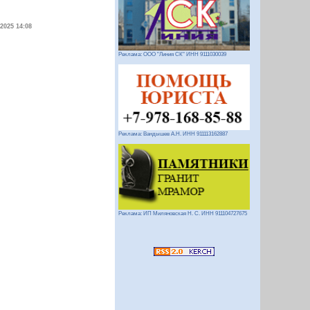
.2025 14:08
Реклама: ООО "Линия СК" ИНН 9111030039
Реклама: Вандышев А.Н. ИНН 911113162887
Реклама: ИП Миляновская Н. С. ИНН 911104727675