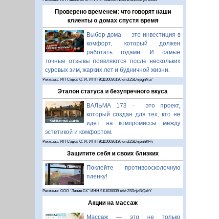
Проверено временем: что говорят наши
клиенты о домах спустя время
Выбор дома — это инвестиция в
комфорт, который должен
работать годами. И самые
точные отзывы появляются после нескольких
суровых зим, жарких лет и будничной жизни.
Реклама: ИП Седов О. И. ИНН 911100036130 erid:2SDnjegnNa7
Эталон статуса и безупречного вкуса
ВАЛЬМА 173 - это проект,
который создан для тех, кто не
идет на компромиссы между
эстетикой и комфортом.
Реклама: ИП Седов О. И. ИНН 911100036130 erid:2SDnjenhKFh
Защитите себя и своих близких
Поклейте противоосколочную
пленку!
Реклама: ООО "Линия СК" ИНН 9111030039 erid:2SDnjcDQahY
Акции на массаж
Массаж — это не только