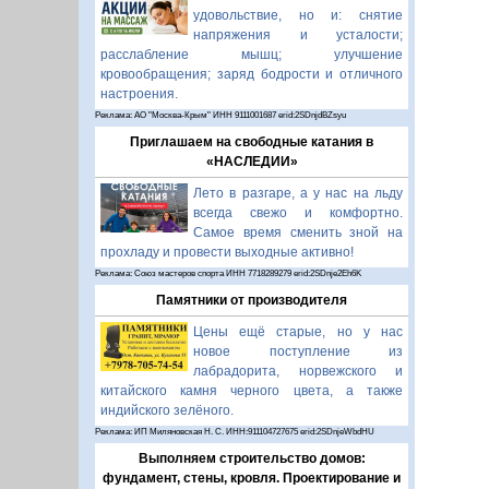
удовольствие, но и: снятие
напряжения и усталости;
расслабление мышц; улучшение
кровообращения; заряд бодрости и отличного
настроения.
Реклама: АО "Москва-Крым" ИНН 9111001687 erid:2SDnjdBZsyu
Приглашаем на свободные катания в
«НАСЛЕДИИ»
Лето в разгаре, а у нас на льду
всегда свежо и комфортно.
Самое время сменить зной на
прохладу и провести выходные активно!
Реклама: Союз мастеров спорта ИНН 7718289279 erid:2SDnje2Eh6K
Памятники от производителя
Цены ещё старые, но у нас
новое поступление из
лабрадорита, норвежского и
китайского камня черного цвета, а также
индийского зелёного.
Реклама: ИП Миляновская Н. С. ИНН:911104727675 erid:2SDnjeWbdHU
Выполняем строительство домов:
фундамент, стены, кровля. Проектирование и