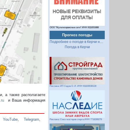
ООО "Мультисервисные сети" ИНН 9111001888
Прогноз погоды
Подробнее о погоде в Керчи на 2 недели
Погода в Керчи
Реклама: ИП Седов О. И. ИНН 911100036130
, а также располагаете
.ru
и Ваша информация
,
YouTube
,
Telegram
,
Реклама: Союз мастеров спорта ИНН 7718289279