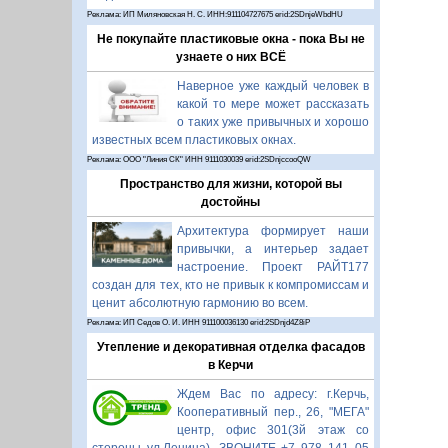
Реклама: ИП Миляновская Н. С. ИНН:911104727675 erid:2SDnjeWbdHU
Не покупайте пластиковые окна - пока Вы не
узнаете о них ВСЁ
Наверное уже каждый человек в
какой то мере может рассказать
о таких уже привычных и хорошо
известных всем пластиковых окнах.
Реклама: ООО "Линия СК" ИНН 9111030039 erid:2SDnjccooQW
Пространство для жизни, которой вы
достойны
Архитектура формирует наши
привычки, а интерьер задает
настроение. Проект РАЙТ177
создан для тех, кто не привык к компромиссам и
ценит абсолютную гармонию во всем.
Реклама: ИП Седов О. И. ИНН 911100036130 erid:2SDnjd4Z8iP
Утепление и декоративная отделка фасадов
в Керчи
Ждем Вас по адресу: г.Керчь,
Кооперативный пер., 26, "МЕГА"
центр, офис 301(3й этаж со