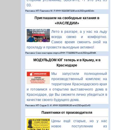
стороны ул.Ленина). ЗВОНИТЕ +7 978 141 05
03.
Реклама: ИП Павленко М. Р. ИНН 911103871108 erid:2SDnjehADdm
Приглашаем на свободные катания в
«НАСЛЕДИИ»
Лето в разгаре, а у нас на льду
всегда свежо и комфортно.
Самое время сменить зной на
прохладу и провести выходные активно!
Реклама: Союз мастеров спорта ИНН 7718289279 erid:2SDnje2Eh6K
МОДУЛЬДОМ ЮГ теперь и в Крыму, и в
Краснодаре
Мы запустили полноценный
производственный комплекс на
территории Краснодарского края
и готовимся к открытию выставочного дома в
Краснодаре, где Вы сможете лично убедиться в
качестве своего будущего дома.
Реклама: ИП Седов О. И. ИНН 911100036130 erid:2SDnjeLEz43
Памятники от производителя
Цены ещё старые, но у нас
новое поступление из