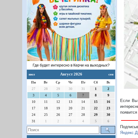
Где будет интересно в Керчи на выходных?
Август 2026
июл
сен
Пн
Вт
Ср
Чт
Пт
Сб
Вс
27
28
29
30
31
1
2
3
4
5
6
7
8
9
Если Вы 
10
11
12
13
14
15
16
интересн
17
18
19
20
21
22
23
появится
24
25
26
27
28
29
30
31
1
2
3
4
5
6
Подписы
Яндекс.Д