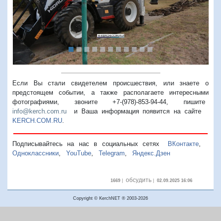
Предыдущий
Следую
Если Вы стали свидетелем происшествия, или знаете о
предстоящем событии, а также располагаете интересными
фотографиями, звоните +7-(978)-853-94-44,
пишите
info@kerch.com.ru
и Ваша информация появится на сайте
KERCH.COM.RU
.
Подписывайтесь на нас в социальных сетях
ВКонтакте
,
Одноклассники
,
YouTube
,
Telegram
,
Яндекс.Дзен
обсудить
1669
|
|
02.09.2025 16:06
Copyright © KerchNET ® 2003-2026