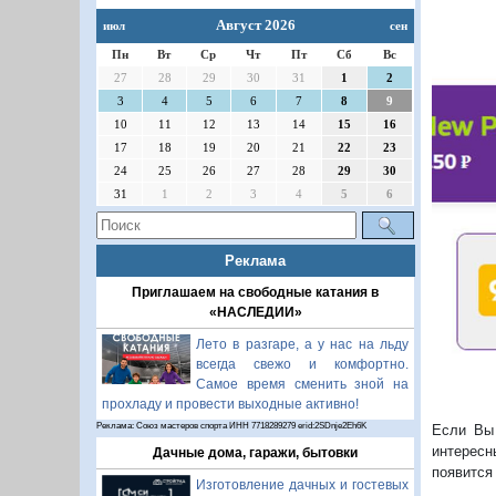
Август 2026
июл
сен
Пн
Вт
Ср
Чт
Пт
Сб
Вс
27
28
29
30
31
1
2
3
4
5
6
7
8
9
10
11
12
13
14
15
16
17
18
19
20
21
22
23
П
24
25
26
27
28
29
30
31
1
2
3
4
5
6
Реклама
Приглашаем на свободные катания в
«НАСЛЕДИИ»
Лето в разгаре, а у нас на льду
всегда свежо и комфортно.
Самое время сменить зной на
прохладу и провести выходные активно!
Реклама: Союз мастеров спорта ИНН 7718289279 erid:2SDnje2Eh6K
Если Вы 
интересн
Дачные дома, гаражи, бытовки
появится
Изготовление дачных и гостевых