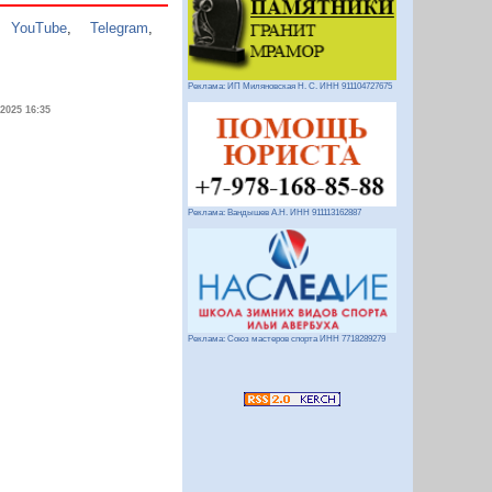
,
YouTube
,
Telegram
,
Реклама: ИП Миляновская Н. С. ИНН 911104727675
.2025 16:35
Реклама: Вандышев А.Н. ИНН 911113162887
Реклама: Союз мастеров спорта ИНН 7718289279