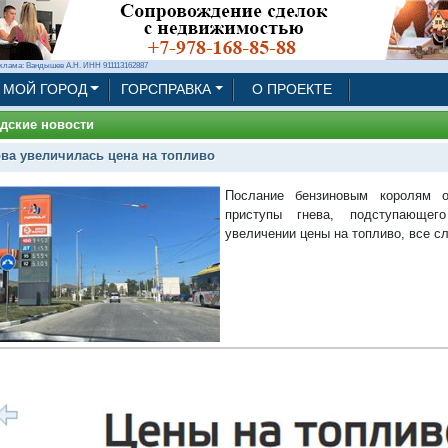
клама: Вандышев А.Н. ИНН 911113162887
МОЙ ГОРОД
ГОРСПРАВКА
О ПРОЕКТЕ
дские новости
ва увеличилась цена на топливо
Послание бензиновым королям о
приступы гнева, подступающе
увеличении цены на топливо, все сл
1/3