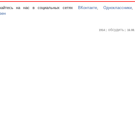
вайтесь на нас в социальных сетях
ВКонтакте
,
Одноклассники
зен
обсудить
1914
|
|
16.08