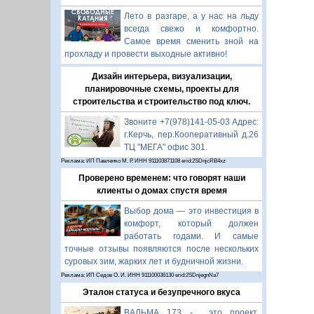
Лето в разгаре, а у нас на льду
всегда свежо и комфортно.
Самое время сменить зной на
прохладу и провести выходные активно!
Дизайн интерьера, визуализации,
планировочные схемы, проекты для
строительства и строительство под ключ.
Звоните +7(978)141-05-03 Адрес:
г.Керчь, пер.Кооперативный д.26
ТЦ "МЕГА" офис 301.
Реклама: ИП Павленко М. Р. ИНН 911103871108 erid:2SDnjcRB4xz
Проверено временем: что говорят наши
клиенты о домах спустя время
Выбор дома — это инвестиция в
комфорт, который должен
работать годами. И самые
точные отзывы появляются после нескольких
суровых зим, жарких лет и будничной жизни.
Реклама: ИП Седов О. И. ИНН 911100036130 erid:2SDnjegnNa7
Эталон статуса и безупречного вкуса
ВАЛЬМА 173 - это проект,