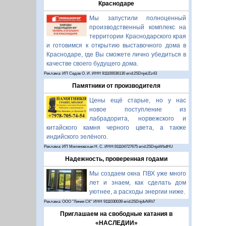
Краснодаре
Мы запустили полноценный
производственный комплекс на
территории Краснодарского края
и готовимся к открытию выставочного дома в
Краснодаре, где Вы сможете лично убедиться в
качестве своего будущего дома.
Реклама: ИП Седов О. И. ИНН 911100036130 erid:2SDnjeLEz43
Памятники от производителя
Цены ещё старые, но у нас
новое поступление из
лабрадорита, норвежского и
китайского камня черного цвета, а также
индийского зелёного.
Реклама: ИП Миляновская Н. С. ИНН:911104727675 erid:2SDnjeWbdHU
Надежность, проверенная годами
Мы создаем окна ПВХ уже много
лет и знаем, как сделать дом
уютнее, а расходы энергии ниже.
Реклама: ООО "Линия СК" ИНН 9111030039 erid:2SDnjdvNRt7
Приглашаем на свободные катания в
«НАСЛЕДИИ»