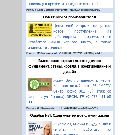
прохладу и провести выходные активно!
Реклама: Союз мастеров спорта ИНН 7718289279 erid:2SDnje2Eh6K
Памятники от производителя
Цены ещё старые, но у нас
новое поступление из
лабрадорита, норвежского и
китайского камня черного цвета, а также
индийского зелёного.
Реклама: ИП Миляновская Н. С. ИНН:911104727675 erid:2SDnjeWbdHU
Выполняем строительство домов:
фундамент, стены, кровля. Проектирование и
дизайн
Ждем Вас по адресу: г. Керчь,
Кооперативный пер., 26, "МЕГА"
центр, офис 301 (3й этаж со
стороны ул. Ленина). ЗВОНИТЕ +7 978 141 05
03.
Реклама: ИП Павленко М. Р. ИНН 911103871108 erid:2SDnjesXBWa
Ошибка №4. Одни очки на все случаи жизни
«Куплю одни очки и буду в них и
читать, и работать за
компьютером».