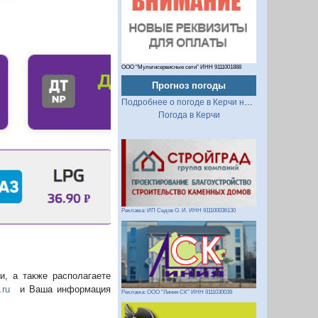
ООО "Мультисервисные сети" ИНН 9111001888
Прогноз погоды
Подробнее о погоде в Керчи на 2 недели
Следующий
Погода в Керчи
Реклама: ИП Седов О. И. ИНН 911100036130
, а также располагаете
.ru
и Ваша информация
Реклама: ООО "Линия СК" ИНН 9111030039