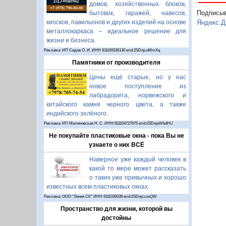
домов, хозяйственных блоков,
Подписы
бытовок, гаражей, навесов,
киосков, павильонов и других изделий на основе
Яндекс.Д
металлокаркаса – идеальное решение для
жизни и бизнеса.
Реклама: ИП Седов О. И. ИНН 911100036130 erid:2SDnjcoMmXq
Памятники от производителя
Цены ещё старые, но у нас
новое поступление из
лабрадорита, норвежского и
китайского камня черного цвета, а также
индийского зелёного.
Реклама: ИП Миляновская Н. С. ИНН:911104727675 erid:2SDnjeWbdHU
Не покупайте пластиковые окна - пока Вы не
узнаете о них ВСЁ
Наверное уже каждый человек в
какой то мере может рассказать
о таких уже привычных и хорошо
известных всем пластиковых окнах.
Реклама: ООО "Линия СК" ИНН 9111030039 erid:2SDnjccooQW
Пространство для жизни, которой вы
достойны