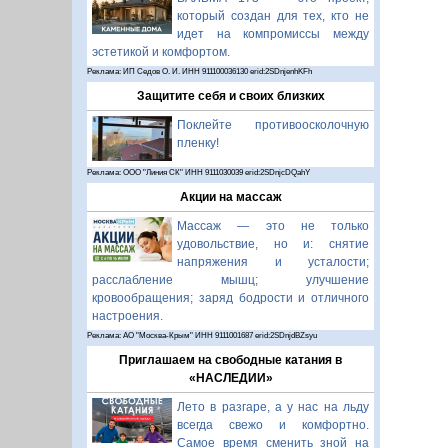
который создан для тех, кто не
идет на компромиссы между
эстетикой и комфортом.
Реклама: ИП Седов О. И. ИНН 911100036130 erid:2SDnjenhKFh
Защитите себя и своих близких
Поклейте противоосколочную
пленку!
Реклама: ООО "Линия СК" ИНН 9111030039 erid:2SDnjcDQahY
Акции на массаж
Массаж — это не только
удовольствие, но и: снятие
напряжения и усталости;
расслабление мышц; улучшение
кровообращения; заряд бодрости и отличного
настроения.
Реклама: АО "Москва-Крым" ИНН 9111001687 erid:2SDnjdBZsyu
Приглашаем на свободные катания в
«НАСЛЕДИИ»
Лето в разгаре, а у нас на льду
всегда свежо и комфортно.
Самое время сменить зной на