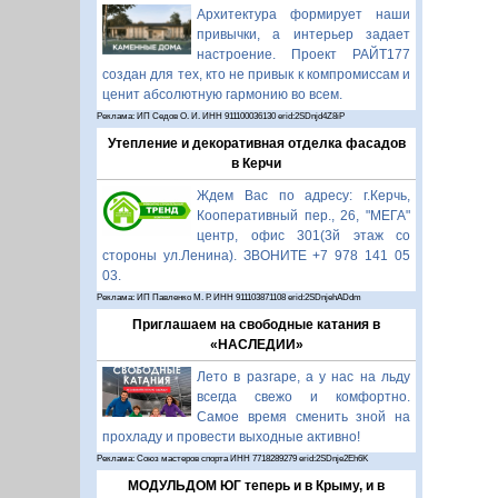
Архитектура формирует наши
привычки, а интерьер задает
настроение. Проект РАЙТ177
создан для тех, кто не привык к компромиссам и
ценит абсолютную гармонию во всем.
Реклама: ИП Седов О. И. ИНН 911100036130 erid:2SDnjd4Z8iP
Утепление и декоративная отделка фасадов
в Керчи
Ждем Вас по адресу: г.Керчь,
Кооперативный пер., 26, "МЕГА"
центр, офис 301(3й этаж со
стороны ул.Ленина). ЗВОНИТЕ +7 978 141 05
03.
Реклама: ИП Павленко М. Р. ИНН 911103871108 erid:2SDnjehADdm
Приглашаем на свободные катания в
«НАСЛЕДИИ»
Лето в разгаре, а у нас на льду
всегда свежо и комфортно.
Самое время сменить зной на
прохладу и провести выходные активно!
Реклама: Союз мастеров спорта ИНН 7718289279 erid:2SDnje2Eh6K
МОДУЛЬДОМ ЮГ теперь и в Крыму, и в