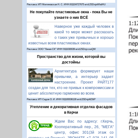
Реклама: ИП Миляновская Н. С. ИНН:911104727675 erid:2SDnjeWbdHU
Не покупайте пластиковые окна - пока Вы не
узнаете о них ВСЁ
Наверное уже каждый человек в
какой то мере может рассказать
о таких уже привычных и хорошо
известных всем пластиковых окнах.
Реклама: ООО "Линия СК" ИНН 9111030039 erid:2SDnjccooQW
Пространство для жизни, которой вы
достойны
Архитектура формирует наши
привычки, а интерьер задает
настроение. Проект РАЙТ177
создан для тех, кто не привык к компромиссам и
ценит абсолютную гармонию во всем.
Реклама: ИП Седов О. И. ИНН 911100036130 erid:2SDnjd4Z8iP
Утепление и декоративная отделка фасадов
в Керчи
Ждем Вас по адресу: г.Керчь,
Кооперативный пер., 26, "МЕГА"
центр, офис 301(3й этаж со