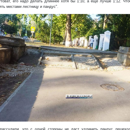
утоват, его надо делать длиннее хотя бы 1:10, а ещё лучше 1:12. Чт
ять местами лестницу и пандус".
рассудили, что с одной стороны не даст удлинить пандус пешехо