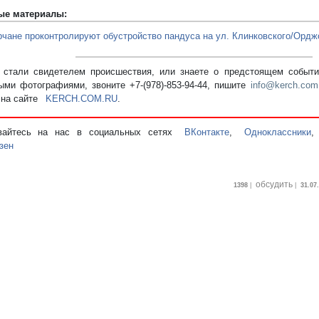
ые материалы:
рчане проконтролируют обустройство пандуса на ул. Клинковского/Ордж
стали свидетелем происшествия, или знаете о предстоящем событии
ыми фотографиями, звоните +7-(978)-853-94-44,
пишите
info@kerch.com
 на сайте
KERCH.COM.RU
.
вайтесь на нас в социальных сетях
ВКонтакте
,
Одноклассники
зен
обсудить
1398
|
|
31.07