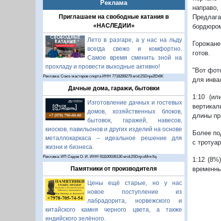
Реклама
направо
Предлага
Приглашаем на свободные катания в
«НАСЛЕДИИ»
бордюром
Лето в разгаре, а у нас на льду
Горожане
всегда свежо и комфортно.
готов.
Самое время сменить зной на
прохладу и провести выходные активно!
"Вот фот
Реклама: Союз мастеров спорта ИНН 7718289279 erid:2SDnje2Eh6K
для инва
Дачные дома, гаражи, бытовки
1:10 (и
Изготовление дачных и гостевых
вертикал
домов, хозяйственных блоков,
длины пр
бытовок, гаражей, навесов,
киосков, павильонов и других изделий на основе
Более по
металлокаркаса – идеальное решение для
с тротуа
жизни и бизнеса.
Реклама: ИП Седов О. И. ИНН 911100036130 erid:2SDnjcoMmXq
1:12 (8%
временны
Памятники от производителя
Цены ещё старые, но у нас
новое поступление из
лабрадорита, норвежского и
китайского камня черного цвета, а также
индийского зелёного.