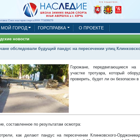
клама: Союз мастеров спорта ИНН 7718289279
МОЙ ГОРОД
ГОРСПРАВКА
О ПРОЕКТЕ
дские новости
чане обследовали будущий пандус на пересечении улиц Клинковск
Горожане, передвигающиеся на 
участке тротуара, который обору
проверить, будет ли он безопасен в
ие, составленное по результатам осмотра:
трели, как делают пандус на пересечении Клинковского-Орджоникид