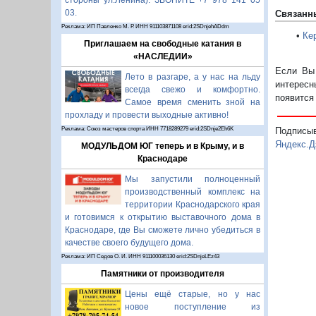
стороны ул.Ленина). ЗВОНИТЕ +7 978 141 05
03.
Связанн
Реклама: ИП Павленко М. Р. ИНН 911103871108 erid:2SDnjehADdm
•
Ке
Приглашаем на свободные катания в
«НАСЛЕДИИ»
Если Вы 
Лето в разгаре, а у нас на льду
интересн
всегда свежо и комфортно.
появится
Самое время сменить зной на
прохладу и провести выходные активно!
Реклама: Союз мастеров спорта ИНН 7718289279 erid:2SDnje2Eh6K
Подписы
Яндекс.Д
МОДУЛЬДОМ ЮГ теперь и в Крыму, и в
Краснодаре
Мы запустили полноценный
производственный комплекс на
территории Краснодарского края
и готовимся к открытию выставочного дома в
Краснодаре, где Вы сможете лично убедиться в
качестве своего будущего дома.
Реклама: ИП Седов О. И. ИНН 911100036130 erid:2SDnjeLEz43
Памятники от производителя
Цены ещё старые, но у нас
новое поступление из