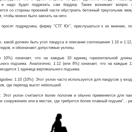
, и надо будет подрезать сам бордюр. Также возникает вопрос 
ется со стороны проезжей части обустроить бетонный треугольник ме
, чтобы можно было заехать на него.
 просят подрядчика, фирму "СТГ Юг", прислушаться к их мнению, п
о, какой должен быть угол пандуса и описание соотношения 1:10 и 1:1
лидов, и обозначают допустимые уклоны.
ли 10%) означает, что на каждые 10 единиц горизонтальной длин
ьного подъема. Аналогично, 1:12 (или 8%) означает, что на каждые 1
иходится 1 единица вертикального подъема.
дробно: 1:10 (10%): Этот уклон часто используется для пандусов у вход
ров, где перепад высот небольшой.
): Этот уклон считается более пологим и обычно применяется для пан
х сооружениях или в местах, где требуется более плавный подъем", - р