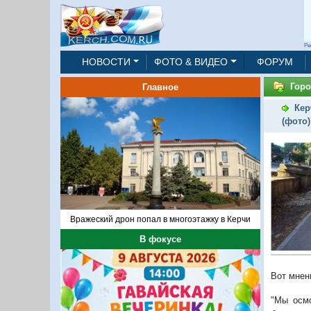
Ре
НОВОСТИ
ФОТО & ВИДЕО
ФОРУМ
Горо
Главное
Кер
(фото)
Вражеский дрон попал в многоэтажку в Керчи
В фокусе
Вот мнен
"Мы осмо