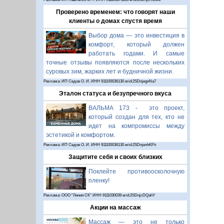
Проверено временем: что говорят наши
клиенты о домах спустя время
Выбор дома — это инвестиция в
комфорт, который должен
работать годами. И самые
точные отзывы появляются после нескольких
суровых зим, жарких лет и будничной жизни.
Реклама: ИП Седов О. И. ИНН 911100036130 erid:2SDnjegnNa7
Эталон статуса и безупречного вкуса
ВАЛЬМА 173 - это проект,
который создан для тех, кто не
идет на компромиссы между
эстетикой и комфортом.
Реклама: ИП Седов О. И. ИНН 911100036130 erid:2SDnjenhKFh
Защитите себя и своих близких
Поклейте противоосколочную
пленку!
Реклама: ООО "Линия СК" ИНН 9111030039 erid:2SDnjcDQahY
Акции на массаж
Массаж — это не только