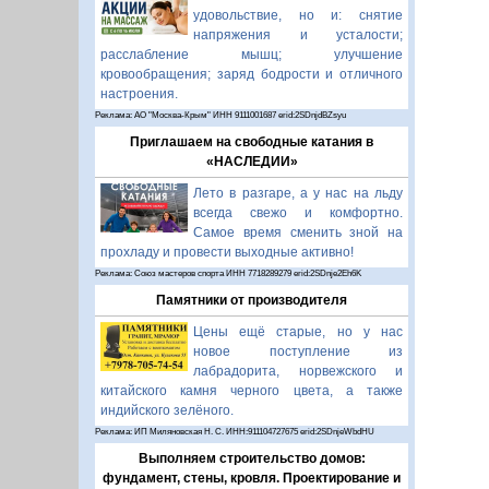
удовольствие, но и: снятие
напряжения и усталости;
расслабление мышц; улучшение
кровообращения; заряд бодрости и отличного
настроения.
Реклама: АО "Москва-Крым" ИНН 9111001687 erid:2SDnjdBZsyu
Приглашаем на свободные катания в
«НАСЛЕДИИ»
Лето в разгаре, а у нас на льду
всегда свежо и комфортно.
Самое время сменить зной на
прохладу и провести выходные активно!
Реклама: Союз мастеров спорта ИНН 7718289279 erid:2SDnje2Eh6K
Памятники от производителя
Цены ещё старые, но у нас
новое поступление из
лабрадорита, норвежского и
китайского камня черного цвета, а также
индийского зелёного.
Реклама: ИП Миляновская Н. С. ИНН:911104727675 erid:2SDnjeWbdHU
Выполняем строительство домов:
фундамент, стены, кровля. Проектирование и