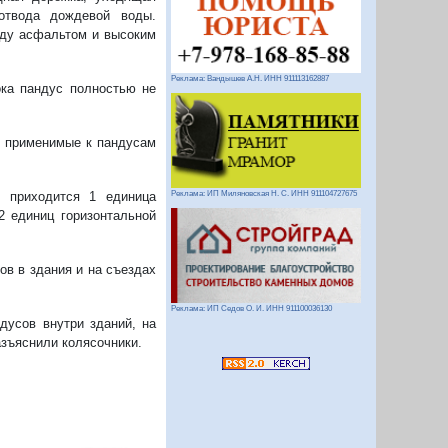
отвода дождевой воды.
жду асфальтом и высоким
Реклама: Вандышев А.Н. ИНН 911113162887
ока пандус полностью не
2, применимые к пандусам
ы приходится 1 единица
Реклама: ИП Миляновская Н. С. ИНН 911104727675
2 единиц горизонтальной
ов в здания и на съездах
Реклама: ИП Седов О. И. ИНН 911100036130
дусов внутри зданий, на
азъяснили колясочники.