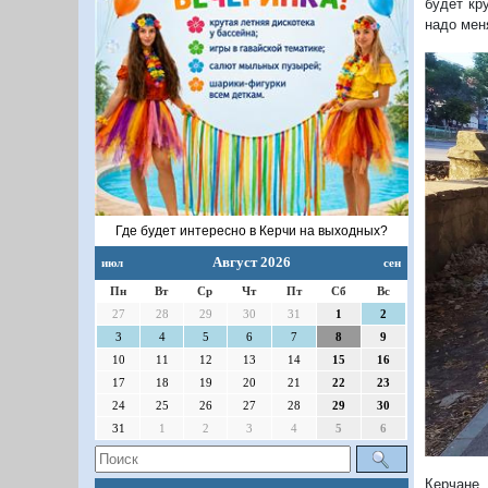
будет кр
надо мен
Где будет интересно в Керчи на выходных?
Август 2026
июл
сен
Пн
Вт
Ср
Чт
Пт
Сб
Вс
27
28
29
30
31
1
2
3
4
5
6
7
8
9
10
11
12
13
14
15
16
17
18
19
20
21
22
23
24
25
26
27
28
29
30
31
1
2
3
4
5
6
Керчане 