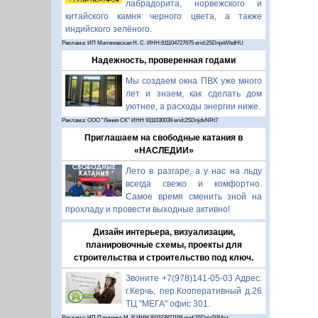
лабрадорита, норвежского и
китайского камня черного цвета, а также
индийского зелёного.
Реклама: ИП Миляновская Н. С. ИНН:911104727675 erid:2SDnjeWbdHU
Надежность, проверенная годами
Мы создаем окна ПВХ уже много
лет и знаем, как сделать дом
уютнее, а расходы энергии ниже.
Реклама: ООО "Линия СК" ИНН 9111030039 erid:2SDnjdvNRt7
Приглашаем на свободные катания в
«НАСЛЕДИИ»
Лето в разгаре, а у нас на льду
всегда свежо и комфортно.
Самое время сменить зной на
прохладу и провести выходные активно!
Дизайн интерьера, визуализации,
планировочные схемы, проекты для
строительства и строительство под ключ.
Звоните +7(978)141-05-03 Адрес:
г.Керчь, пер.Кооперативный д.26
ТЦ "МЕГА" офис 301.
Реклама: ИП Павленко М. Р. ИНН 911103871108 erid:2SDnjcRB4xz