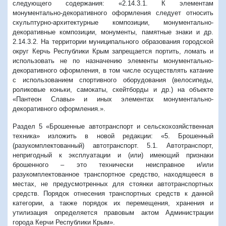
следующего содержания: «2.14.3.1. К элементам
монументально-декоративного оформления следует относить
скульптурно-архитектурные композиции, монументально-
декоративные композиции, монументы, памятные знаки и др.
2.14.3.2. На территории муниципального образования городской
округ Керчь Республики Крым запрещается портить, ломать и
использовать не по назначению элементы монументально-
декоративного оформления, в том числе осуществлять катание
с использованием спортивного оборудования (велосипеды,
роликовые коньки, самокаты, скейтборды и др.) на объекте
«Пантеон Славы» и иных элементах монументально-
декоративного оформления.».
Раздел 5 «Брошенные автотранспорт и сельскохозяйственная
техника» изложить в новой редакции: «5. Брошенный
(разукомплектованный) автотранспорт. 5.1. Автотранспорт,
непригодный к эксплуатации и (или) имеющий признаки
брошенного – это технически неисправное и/или
разукомплектованное транспортное средство, находящееся в
местах, не предусмотренных для стоянки автотранспортных
средств. Порядок отнесения транспортных средств к данной
категории, а также порядок их перемещения, хранения и
утилизация определяется правовым актом Администрации
города Керчи Республики Крым».