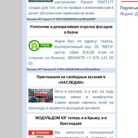
настроение. Проект РАЙТ177
создан для тех, кто не привык к компромиссам и
Подписы
ценит абсолютную гармонию во всем.
Яндекс.Д
Реклама: ИП Седов О. И. ИНН 911100036130 erid:2SDnjd4Z8iP
Утепление и декоративная отделка фасадов
в Керчи
Ждем Вас по адресу: г.Керчь,
Кооперативный пер., 26, "МЕГА"
центр, офис 301(3й этаж со
стороны ул.Ленина). ЗВОНИТЕ +7 978 141 05
03.
Реклама: ИП Павленко М. Р. ИНН 911103871108 erid:2SDnjehADdm
Приглашаем на свободные катания в
«НАСЛЕДИИ»
Лето в разгаре, а у нас на льду
всегда свежо и комфортно.
Самое время сменить зной на
прохладу и провести выходные активно!
МОДУЛЬДОМ ЮГ теперь и в Крыму, и в
Краснодаре
Мы запустили полноценный