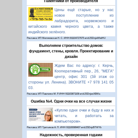
Памятники от производителя
Цены ещё старые, но у нас
новое поступление из
лабрадорита, норвежского и
китайского камня черного цвета, а также
индийского зелёного.
Реклама: ИП Миляновская Н. С. ИНН:911104727675 erid:2SDnjeWbdHU
Выполняем строительство домов:
фундамент, стены, кровля. Проектирование и
дизайн
Ждем Вас по адресу: г. Керчь,
Кооперативный пер., 26, "МЕГА"
центр, офис 301 (3й этаж со
стороны ул. Ленина). ЗВОНИТЕ +7 978 141 05
03.
Реклама: ИП Павленко М. Р. ИНН 911103871108 erid:2SDnjesXBWa
Ошибка №4. Одни очки на все случаи жизни
«Куплю одни очки и буду в них и
читать, и работать за
компьютером».
Реклама: ИП Третьяков А. П. ИНН 911100089407 erid:2SDnjd5TWYb
Надежность, проверенная годами