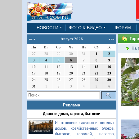
Ре
НОВОСТИ
ФОТО & ВИДЕО
ФОРУМ
Горо
Август 2026
июл
сен
Пн
Вт
Ср
Чт
Пт
Сб
Вс
На 
27
28
29
30
31
1
2
3
4
5
6
7
8
9
10
11
12
13
14
15
16
17
18
19
20
21
22
23
24
25
26
27
28
29
30
31
1
2
3
4
5
6
Реклама
Дачные дома, гаражи, бытовки
Изготовление дачных и гостевых
домов, хозяйственных блоков,
бытовок, гаражей, навесов,