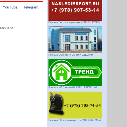
,
YouTube
,
Telegram
,
Реклама: Союз мастеров спорта ИНН 7718289279
.2025 12:53
Реклама: ООО "Линия СК" ИНН 9111030039
Реклама: ИП Павленко М. Р. ИНН 911103871108
Реклама: ИП Миляновская Н. С. ИНН 911104727675