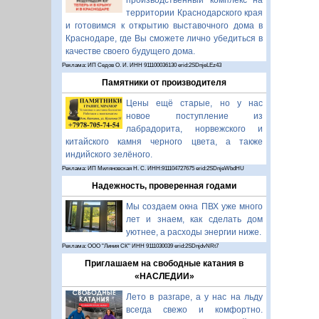
производственный комплекс на
территории Краснодарского края
и готовимся к открытию выставочного дома в
Краснодаре, где Вы сможете лично убедиться в
качестве своего будущего дома.
Реклама: ИП Седов О. И. ИНН 911100036130 erid:2SDnjeLEz43
Памятники от производителя
Цены ещё старые, но у нас
новое поступление из
лабрадорита, норвежского и
китайского камня черного цвета, а также
индийского зелёного.
Реклама: ИП Миляновская Н. С. ИНН:911104727675 erid:2SDnjeWbdHU
Надежность, проверенная годами
Мы создаем окна ПВХ уже много
лет и знаем, как сделать дом
уютнее, а расходы энергии ниже.
Реклама: ООО "Линия СК" ИНН 9111030039 erid:2SDnjdvNRt7
Приглашаем на свободные катания в
«НАСЛЕДИИ»
Лето в разгаре, а у нас на льду
всегда свежо и комфортно.