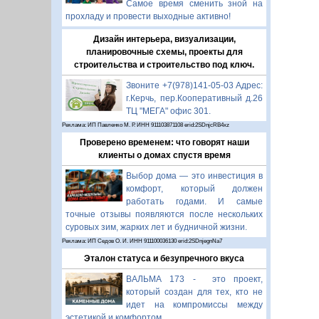
Самое время сменить зной на
прохладу и провести выходные активно!
Дизайн интерьера, визуализации,
планировочные схемы, проекты для
строительства и строительство под ключ.
Звоните +7(978)141-05-03 Адрес:
г.Керчь, пер.Кооперативный д.26
ТЦ "МЕГА" офис 301.
Реклама: ИП Павленко М. Р. ИНН 911103871108 erid:2SDnjcRB4xz
Проверено временем: что говорят наши
клиенты о домах спустя время
Выбор дома — это инвестиция в
комфорт, который должен
работать годами. И самые
точные отзывы появляются после нескольких
суровых зим, жарких лет и будничной жизни.
Реклама: ИП Седов О. И. ИНН 911100036130 erid:2SDnjegnNa7
Эталон статуса и безупречного вкуса
ВАЛЬМА 173 - это проект,
который создан для тех, кто не
идет на компромиссы между
эстетикой и комфортом.