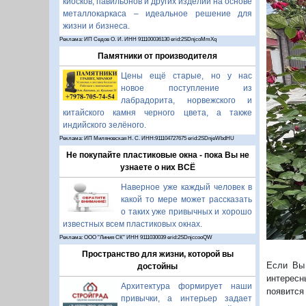
киосков, павильонов и других изделий на основе
металлокаркаса – идеальное решение для
жизни и бизнеса.
Реклама: ИП Седов О. И. ИНН 911100036130 erid:2SDnjcoMmXq
Памятники от производителя
Цены ещё старые, но у нас
новое поступление из
лабрадорита, норвежского и
П
китайского камня черного цвета, а также
индийского зелёного.
Реклама: ИП Миляновская Н. С. ИНН:911104727675 erid:2SDnjeWbdHU
Не покупайте пластиковые окна - пока Вы не
узнаете о них ВСЁ
Наверное уже каждый человек в
какой то мере может рассказать
о таких уже привычных и хорошо
известных всем пластиковых окнах.
Реклама: ООО "Линия СК" ИНН 9111030039 erid:2SDnjccooQW
Пространство для жизни, которой вы
Если Вы 
достойны
интересн
Архитектура формирует наши
появится
привычки, а интерьер задает