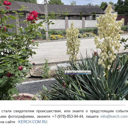
редыдущий
стали свидетелем происшествия, или знаете о предстоящем событии
ыми фотографиями, звоните +7-(978)-853-94-44,
пишите
info@kerch.com
 на сайте
KERCH.COM.RU
.