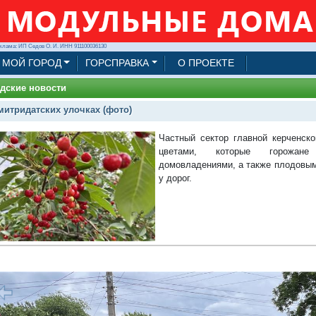
клама: ИП Седов О. И. ИНН 911100036130
МОЙ ГОРОД
ГОРСПРАВКА
О ПРОЕКТЕ
дские новости
митридатских улочках (фото)
Частный сектор главной керченск
цветами, которые горожан
домовладениями, а также плодовы
у дорог.
1/34