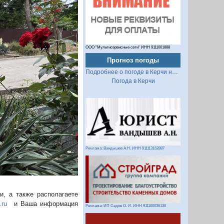
ООО "Мультисервисные сети" ИНН 9111001888
Прогноз погоды
Подробнее о погоде в Керчи на 2 недели
Следующий
Погода в Керчи
Реклама: Вандышев А.Н. ИНН 911113162887
, а также располагаете
.ru
и Ваша информация
Реклама: ИП Седов О. И. ИНН 911100036130