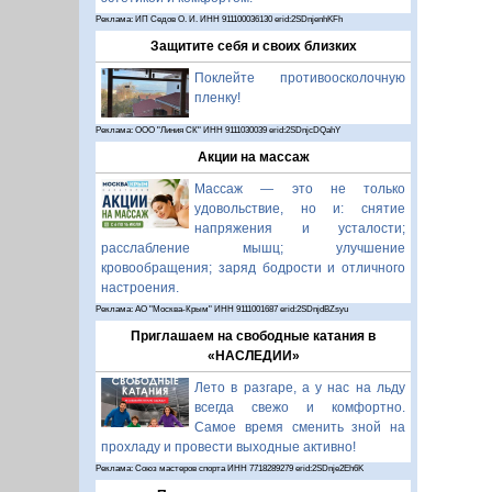
Реклама: ИП Седов О. И. ИНН 911100036130 erid:2SDnjenhKFh
Защитите себя и своих близких
Поклейте противоосколочную
пленку!
Реклама: ООО "Линия СК" ИНН 9111030039 erid:2SDnjcDQahY
Акции на массаж
Массаж — это не только
удовольствие, но и: снятие
напряжения и усталости;
расслабление мышц; улучшение
кровообращения; заряд бодрости и отличного
настроения.
Реклама: АО "Москва-Крым" ИНН 9111001687 erid:2SDnjdBZsyu
Приглашаем на свободные катания в
«НАСЛЕДИИ»
Лето в разгаре, а у нас на льду
всегда свежо и комфортно.
Самое время сменить зной на
прохладу и провести выходные активно!
Реклама: Союз мастеров спорта ИНН 7718289279 erid:2SDnje2Eh6K