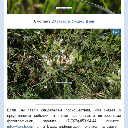
Смотреть
ВКонтакте
,
Яндекс.Дзен
1/43
Предыдущий
Следую
Если Вы стали свидетелем происшествия, или знаете о
предстоящем событии, а также располагаете интересными
фотографиями, звоните +7-(978)-853-94-44,
пишите
info@kerch.com.ru
и Ваша информация появится на сайте