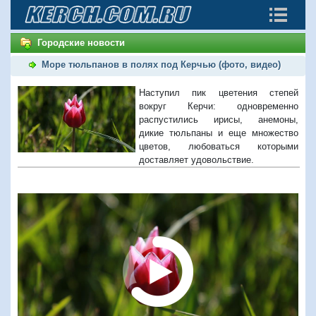
Городские новости
Море тюльпанов в полях под Керчью (фото, видео)
Наступил пик цветения степей
вокруг Керчи: одновременно
распустились ирисы, анемоны,
дикие тюльпаны и еще множество
цветов, любоваться которыми
доставляет удовольствие.