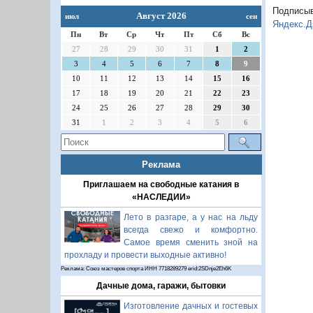
Подписы
Август 2026
июл
сен
Яндекс.Д
Пн
Вт
Ср
Чт
Пт
Сб
Вс
27
28
29
30
31
1
2
3
4
5
6
7
8
9
10
11
12
13
14
15
16
17
18
19
20
21
22
23
24
25
26
27
28
29
30
31
1
2
3
4
5
6
Реклама
Приглашаем на свободные катания в
«НАСЛЕДИИ»
Лето в разгаре, а у нас на льду
всегда свежо и комфортно.
Самое время сменить зной на
прохладу и провести выходные активно!
Реклама: Союз мастеров спорта ИНН 7718289279 erid:2SDnje2Eh6K
Дачные дома, гаражи, бытовки
Изготовление дачных и гостевых