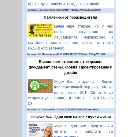
прохладу и провести выходные активно!
Реклама: Союз мастеров спорта ИНН 7718289279 erid:2SDnje2Eh6K
Памятники от производителя
Цены ещё старые, но у нас
новое поступление из
лабрадорита, норвежского и
китайского камня черного цвета, а также
индийского зелёного.
Реклама: ИП Миляновская Н. С. ИНН:911104727675 erid:2SDnjeWbdHU
Выполняем строительство домов:
фундамент, стены, кровля. Проектирование и
дизайн
Ждем Вас по адресу: г. Керчь,
Кооперативный пер., 26, "МЕГА"
центр, офис 301 (3й этаж со
стороны ул. Ленина). ЗВОНИТЕ +7 978 141 05
03.
Реклама: ИП Павленко М. Р. ИНН 911103871108 erid:2SDnjesXBWa
Ошибка №4. Одни очки на все случаи жизни
«Куплю одни очки и буду в них и
читать, и работать за
компьютером».