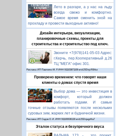
Лето в разгаре, а у нас на льду
всегда свежо и комфортно.
Самое время сменить зной на
прохладу и провести выходные активно!
Дизайн интерьера, визуализации,
планировочные схемы, проекты для
строительства и строительство под ключ.
Звоните +7(978)141-05-03 Адрес:
г.Керчь, пер.Кооперативный д.26
ТЦ "МЕГА" офис 301.
Реклама: ИП Павленко М. Р. ИНН 911103871108 erid:2SDnjcRB4xz
Проверено временем: что говорят наши
клиенты о домах спустя время
Выбор дома — это инвестиция в
комфорт, который должен
работать годами. И самые
точные отзывы появляются после нескольких
суровых зим, жарких лет и будничной жизни.
Реклама: ИП Седов О. И. ИНН 911100036130 erid:2SDnjegnNa7
Эталон статуса и безупречного вкуса
ВАЛЬМА 173 - это проект,