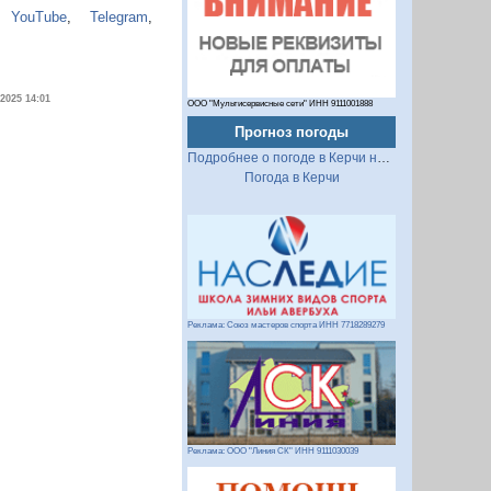
,
YouTube
,
Telegram
,
.2025 14:01
ООО "Мультисервисные сети" ИНН 9111001888
Прогноз погоды
Подробнее о погоде в Керчи на 2 недели
Погода в Керчи
Реклама: Союз мастеров спорта ИНН 7718289279
Реклама: ООО "Линия СК" ИНН 9111030039