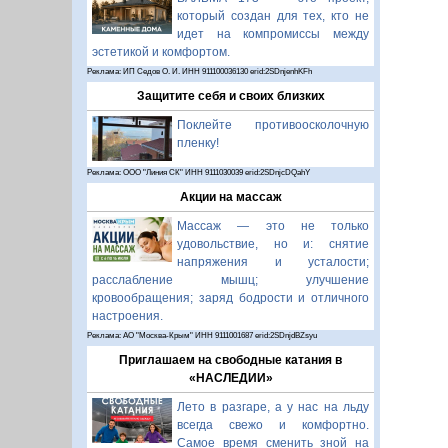
который создан для тех, кто не
идет на компромиссы между
эстетикой и комфортом.
Реклама: ИП Седов О. И. ИНН 911100036130 erid:2SDnjenhKFh
Защитите себя и своих близких
Поклейте противоосколочную
пленку!
Реклама: ООО "Линия СК" ИНН 9111030039 erid:2SDnjcDQahY
Акции на массаж
Массаж — это не только
удовольствие, но и: снятие
напряжения и усталости;
расслабление мышц; улучшение
кровообращения; заряд бодрости и отличного
настроения.
Реклама: АО "Москва-Крым" ИНН 9111001687 erid:2SDnjdBZsyu
Приглашаем на свободные катания в
«НАСЛЕДИИ»
Лето в разгаре, а у нас на льду
всегда свежо и комфортно.
Самое время сменить зной на