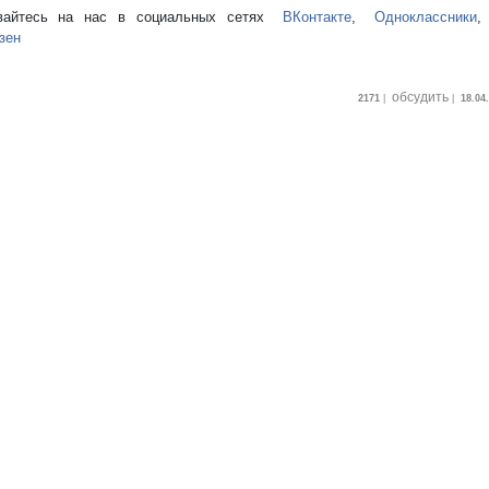
вайтесь на нас в социальных сетях
ВКонтакте
,
Одноклассники
зен
обсудить
2171
|
|
18.04