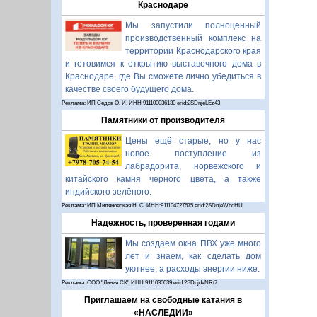
Краснодаре
Мы запустили полноценный
производственный комплекс на
территории Краснодарского края
и готовимся к открытию выставочного дома в
Краснодаре, где Вы сможете лично убедиться в
качестве своего будущего дома.
Реклама: ИП Седов О. И. ИНН 911100036130 erid:2SDnjeLEz43
Памятники от производителя
Цены ещё старые, но у нас
новое поступление из
лабрадорита, норвежского и
китайского камня черного цвета, а также
индийского зелёного.
Реклама: ИП Миляновская Н. С. ИНН:911104727675 erid:2SDnjeWbdHU
Надежность, проверенная годами
Мы создаем окна ПВХ уже много
лет и знаем, как сделать дом
уютнее, а расходы энергии ниже.
Реклама: ООО "Линия СК" ИНН 9111030039 erid:2SDnjdvNRt7
Приглашаем на свободные катания в
«НАСЛЕДИИ»