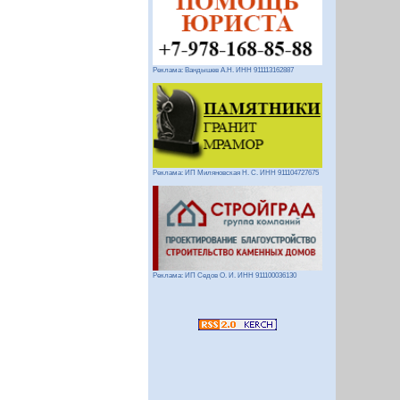
Реклама: Вандышев А.Н. ИНН 911113162887
Реклама: ИП Миляновская Н. С. ИНН 911104727675
Реклама: ИП Седов О. И. ИНН 911100036130