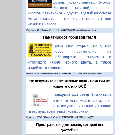
домов, хозяйственных блоков,
бытовок, гаражей, навесов,
киосков, павильонов и других изделий на основе
металлокаркаса – идеальное решение для
жизни и бизнеса.
Реклама: ИП Седов О. И. ИНН 911100036130 erid:2SDnjcoMmXq
Памятники от производителя
Цены ещё старые, но у нас
новое поступление из
лабрадорита, норвежского и
китайского камня черного цвета, а также
индийского зелёного.
Реклама: ИП Миляновская Н. С. ИНН:911104727675 erid:2SDnjeWbdHU
Не покупайте пластиковые окна - пока Вы не
узнаете о них ВСЁ
Наверное уже каждый человек в
какой то мере может рассказать
о таких уже привычных и хорошо
известных всем пластиковых окнах.
Реклама: ООО "Линия СК" ИНН 9111030039 erid:2SDnjccooQW
Пространство для жизни, которой вы
достойны