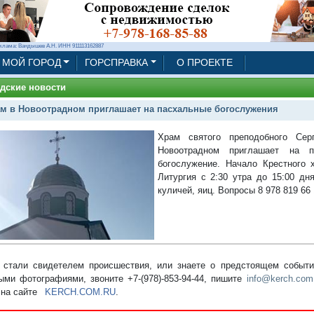
клама: Вандышев А.Н. ИНН 911113162887
МОЙ ГОРОД
ГОРСПРАВКА
О ПРОЕКТЕ
дские новости
м в Новоотрадном приглашает на пасхальные богослужения
Храм святого преподобного Сер
Новоотрадном приглашает на п
богослужение. Начало Крестного 
Литургия с 2:30 утра до 15:00 дн
куличей, яиц. Вопросы 8 978 819 66 
стали свидетелем происшествия, или знаете о предстоящем событии
ыми фотографиями, звоните +7-(978)-853-94-44,
пишите
info@kerch.com
 на сайте
KERCH.COM.RU
.