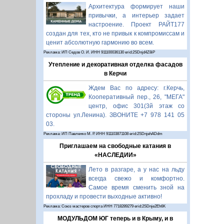
Архитектура формирует наши
привычки, а интерьер задает
настроение. Проект РАЙТ177
создан для тех, кто не привык к компромиссам и
ценит абсолютную гармонию во всем.
Реклама: ИП Седов О. И. ИНН 911100036130 erid:2SDnjd4Z8iP
Утепление и декоративная отделка фасадов
в Керчи
Ждем Вас по адресу: г.Керчь,
Кооперативный пер., 26, "МЕГА"
центр, офис 301(3й этаж со
стороны ул.Ленина). ЗВОНИТЕ +7 978 141 05
03.
Реклама: ИП Павленко М. Р. ИНН 911103871108 erid:2SDnjehADdm
Приглашаем на свободные катания в
«НАСЛЕДИИ»
Лето в разгаре, а у нас на льду
всегда свежо и комфортно.
Самое время сменить зной на
прохладу и провести выходные активно!
Реклама: Союз мастеров спорта ИНН 7718289279 erid:2SDnje2Eh6K
МОДУЛЬДОМ ЮГ теперь и в Крыму, и в