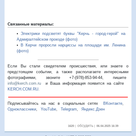
Связанные материалы:
•
Электрики подсветят буквы "Керчь - город-герой" на
Адмиралтейском проезде (фото)
•
В Керчи проросли нарциссы на площади им. Ленина
(фото)
Если Вы стали свидетелем происшествия, или знаете о
предстоящем событии, а также располагаете интересными
фотографиями, звоните +7-(978)-853-94-44,
пишите
info@kerch.com.ru
и Ваша информация появится на сайте
KERCH.COM.RU
.
Подписывайтесь на нас в социальных сетях
ВКонтакте
,
Одноклассники
,
YouTube
,
Telegram
,
Яндекс.Дзен
обсудить
1620
|
|
06.04.2025 16:39