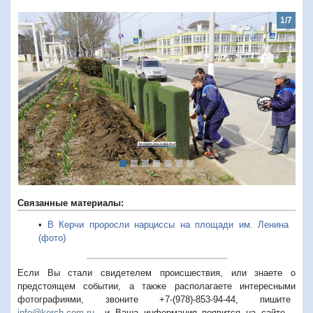
1/7
Предыдущий
Следую
Связанные материалы:
•
В Керчи проросли нарциссы на площади им. Ленина
(фото)
Если Вы стали свидетелем происшествия, или знаете о
предстоящем событии, а также располагаете интересными
фотографиями, звоните +7-(978)-853-94-44,
пишите
info@kerch.com.ru
и Ваша информация появится на сайте