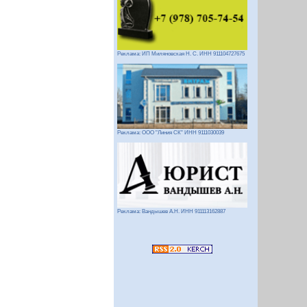
Реклама: ИП Миляновская Н. С. ИНН 911104727675
Реклама: ООО "Линия СК" ИНН 9111030039
Реклама: Вандышев А.Н. ИНН 911113162887