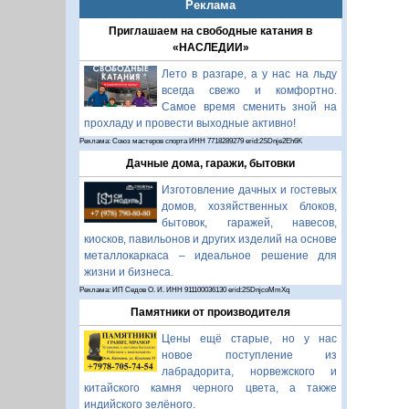
Реклама
Приглашаем на свободные катания в
«НАСЛЕДИИ»
Лето в разгаре, а у нас на льду
всегда свежо и комфортно.
Самое время сменить зной на
прохладу и провести выходные активно!
Реклама: Союз мастеров спорта ИНН 7718289279 erid:2SDnje2Eh6K
Дачные дома, гаражи, бытовки
Изготовление дачных и гостевых
домов, хозяйственных блоков,
бытовок, гаражей, навесов,
киосков, павильонов и других изделий на основе
металлокаркаса – идеальное решение для
жизни и бизнеса.
Реклама: ИП Седов О. И. ИНН 911100036130 erid:2SDnjcoMmXq
Памятники от производителя
Цены ещё старые, но у нас
новое поступление из
лабрадорита, норвежского и
китайского камня черного цвета, а также
индийского зелёного.