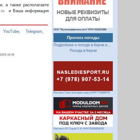
, а также располагаете
.ru
и Ваша информация
ООО "Мультисервисные сети" ИНН 9111001888
,
YouTube
,
Telegram
,
Прогноз погоды
Подробнее о погоде в Керчи на 2 недели
Погода в Керчи
.2025 16:00
Реклама: Союз мастеров спорта ИНН 7718289279
Реклама: ИП Седов О. И. ИНН 911100036130