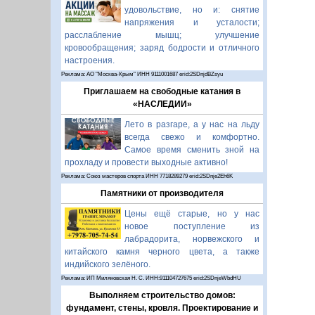
удовольствие, но и: снятие
напряжения и усталости;
расслабление мышц; улучшение
кровообращения; заряд бодрости и отличного
настроения.
Реклама: АО "Москва-Крым" ИНН 9111001687 erid:2SDnjdBZsyu
Приглашаем на свободные катания в
«НАСЛЕДИИ»
Лето в разгаре, а у нас на льду
всегда свежо и комфортно.
Самое время сменить зной на
прохладу и провести выходные активно!
Реклама: Союз мастеров спорта ИНН 7718289279 erid:2SDnje2Eh6K
Памятники от производителя
Цены ещё старые, но у нас
новое поступление из
лабрадорита, норвежского и
китайского камня черного цвета, а также
индийского зелёного.
Реклама: ИП Миляновская Н. С. ИНН:911104727675 erid:2SDnjeWbdHU
Выполняем строительство домов:
фундамент, стены, кровля. Проектирование и