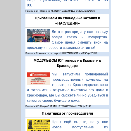
стороны ул.Ленина). ЗВОНИТЕ +7 978 141 05
03.
Реклама: ИП Павленко М. Р. ИНН 911103871108 erid:2SDnjehADdm
Приглашаем на свободные катания в
«НАСЛЕДИИ»
Лето в разгаре, а у нас на льду
всегда свежо и комфортно.
Самое время сменить зной на
прохладу и провести выходные активно!
Реклама: Союз мастеров спорта ИНН 7718289279 erid:2SDnje2Eh6K
МОДУЛЬДОМ ЮГ теперь и в Крыму, и в
Краснодаре
Мы запустили полноценный
производственный комплекс на
территории Краснодарского края
и готовимся к открытию выставочного дома в
Краснодаре, где Вы сможете лично убедиться в
качестве своего будущего дома.
Реклама: ИП Седов О. И. ИНН 911100036130 erid:2SDnjeLEz43
Памятники от производителя
Цены ещё старые, но у нас
новое поступление из