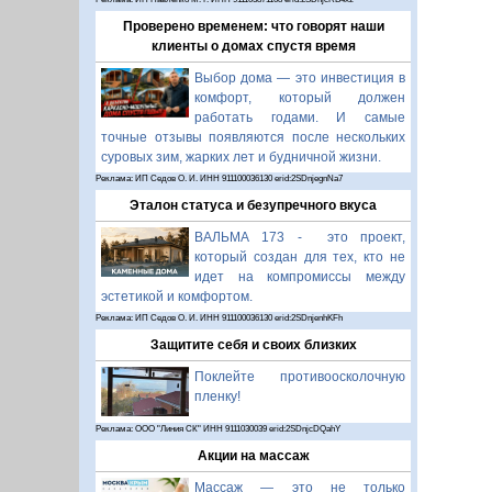
Проверено временем: что говорят наши
клиенты о домах спустя время
Выбор дома — это инвестиция в
комфорт, который должен
работать годами. И самые
точные отзывы появляются после нескольких
суровых зим, жарких лет и будничной жизни.
Реклама: ИП Седов О. И. ИНН 911100036130 erid:2SDnjegnNa7
Эталон статуса и безупречного вкуса
ВАЛЬМА 173 - это проект,
который создан для тех, кто не
идет на компромиссы между
эстетикой и комфортом.
Реклама: ИП Седов О. И. ИНН 911100036130 erid:2SDnjenhKFh
Защитите себя и своих близких
Поклейте противоосколочную
пленку!
Реклама: ООО "Линия СК" ИНН 9111030039 erid:2SDnjcDQahY
Акции на массаж
Массаж — это не только