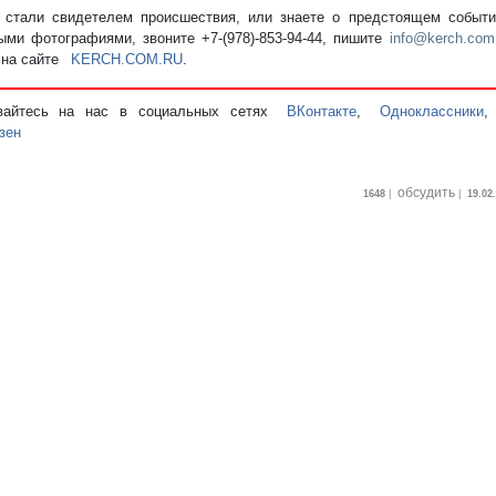
стали свидетелем происшествия, или знаете о предстоящем событии
ыми фотографиями, звоните +7-(978)-853-94-44,
пишите
info@kerch.com
 на сайте
KERCH.COM.RU
.
вайтесь на нас в социальных сетях
ВКонтакте
,
Одноклассники
зен
обсудить
1648
|
|
19.02