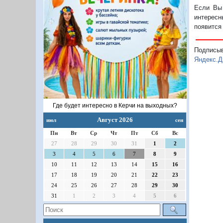
Если Вы 
интересн
появится
Подписы
Яндекс.Д
Где будет интересно в Керчи на выходных?
Август 2026
июл
сен
Пн
Вт
Ср
Чт
Пт
Сб
Вс
27
28
29
30
31
1
2
3
4
5
6
7
8
9
10
11
12
13
14
15
16
17
18
19
20
21
22
23
24
25
26
27
28
29
30
31
1
2
3
4
5
6