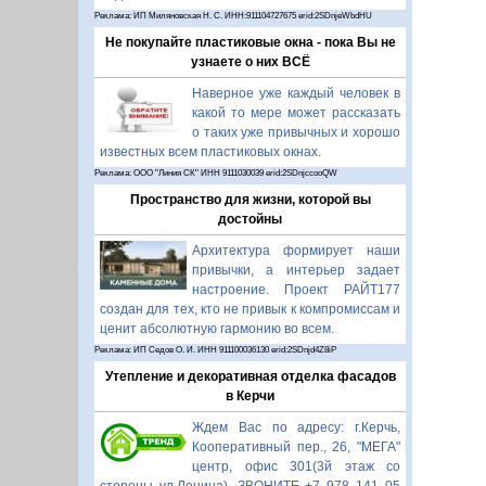
Реклама: ИП Миляновская Н. С. ИНН:911104727675 erid:2SDnjeWbdHU
Не покупайте пластиковые окна - пока Вы не
узнаете о них ВСЁ
Наверное уже каждый человек в
какой то мере может рассказать
о таких уже привычных и хорошо
известных всем пластиковых окнах.
Реклама: ООО "Линия СК" ИНН 9111030039 erid:2SDnjccooQW
Пространство для жизни, которой вы
достойны
Архитектура формирует наши
привычки, а интерьер задает
настроение. Проект РАЙТ177
создан для тех, кто не привык к компромиссам и
ценит абсолютную гармонию во всем.
Реклама: ИП Седов О. И. ИНН 911100036130 erid:2SDnjd4Z8iP
Утепление и декоративная отделка фасадов
в Керчи
Ждем Вас по адресу: г.Керчь,
Кооперативный пер., 26, "МЕГА"
центр, офис 301(3й этаж со