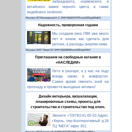
лабрадорита, норвежского и
китайского камня черного цвета, а также
индийского зелёного.
Реклама: ИП Миляновская Н. С. ИНН:911104727675 erid:2SDnjeWbdHU
Надежность, проверенная годами
Мы создаем окна ПВХ уже много
лет и знаем, как сделать дом
уютнее, а расходы энергии ниже.
Реклама: ООО "Линия СК" ИНН 9111030039 erid:2SDnjdvNRt7
Приглашаем на свободные катания в
«НАСЛЕДИИ»
Лето в разгаре, а у нас на льду
всегда свежо и комфортно.
Самое время сменить зной на
прохладу и провести выходные активно!
Дизайн интерьера, визуализации,
планировочные схемы, проекты для
строительства и строительство под ключ.
Звоните +7(978)141-05-03 Адрес:
г.Керчь, пер.Кооперативный д.26
ТЦ "МЕГА" офис 301.
Реклама: ИП Павленко М. Р. ИНН 911103871108 erid:2SDnjcRB4xz