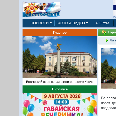
Ре
НОВОСТИ
ФОТО & ВИДЕО
ФОРУМ
Горо
Главное
На 
Вражеский дрон попал в многоэтажку в Керчи
В фокусе
По слова
новая де
предполо